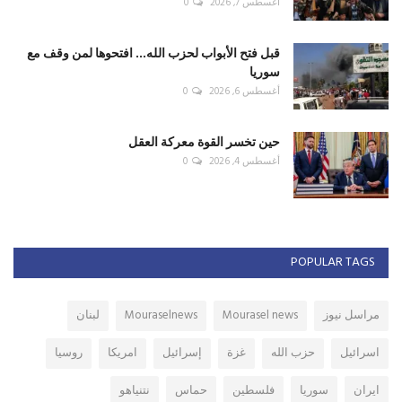
أغسطس 7, 2026
0
قبل فتح الأبواب لحزب الله... افتحوها لمن وقف مع
سوريا
أغسطس 6, 2026
0
حين تخسر القوة معركة العقل
أغسطس 4, 2026
0
POPULAR TAGS
مراسل نيوز
Mourasel news
Mouraselnews
لبنان
اسرائيل
حزب الله
غزة
إسرائيل
امريكا
روسيا
ايران
سوريا
فلسطين
حماس
نتنياهو