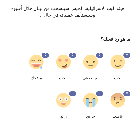
هيئة البث ‎الاسرائيلية: الجيش سينسحب من لبنان خلال أسبوع
وسيستأنف عملياته في حال...
ما هو رد فعلك؟
0
0
0
0
يحب
لم يعجبنى
الحب
مضحك
0
0
0
غاضب
حزين
رائع