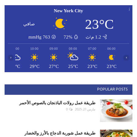
New York City
23°C
صافي
1.2 م\ث
72%
763
mmHg
11:00
10:00
09:00
08:00
07:00
06:00
‹
›
C
30°C
29°C
27°C
25°C
23°C
23°C
POPULAR POSTS
طريقة عمل رولات الباذنجان بالصوص الأحمر
مارس 21, 2025
0
طريقة عمل شوربة الدجاج بالأرز والخضار