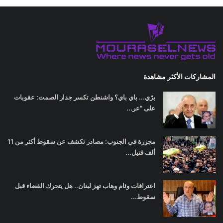
المشاركات الأكثر مشاهدة
برّي... باي باي؟ واشنطن تكسر جدار الصمت: عقوبات
على "عر...
مجزرة في الجنوب: مصادر تكشف عن سقوط أكثر من 11
ألف قتيل...
اعترافات وئام وهاب تهز لبنان.. هل يتحرك القضاء قبل
سقوط...