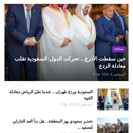
صحافة
حين سقطت الأذرع... تحركت الدول: السعودية تقلب
معادلة الردع
أغسطس 8, 2026
0
السعودية وردع طهران... عندما تغيّر الرياض معادلة
القوة
أغسطس 8, 2026
0
تحذير سعودي يهز المنطقة... هل بدأ العد التنازلي
لتصعيد ...