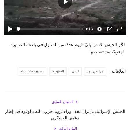
Play
حياة
00:13
Play
Settings
PIP
Enter
fulls
فجّر الجيش الإسرائيليّ اليوم عددًا من المنازل في بلدة ‎#الضهيرة
الجنوبيّة بعد تفخيخها
العلامات:
مراسل نيوز
لبنان
الضهيرة
Mourasel news
المقال السابق
الجيش الإسرائيلي: إيران تقف وراء تزويد ‎حزب_الله بالوقود في إطار
دعمها العسكري
المادة التالية