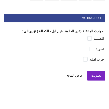
VOTING POLL
الحوادث المتنقلة (عين الحلوة ، عين ابل ، الكحالة ) تؤدي الى :
التقسيم
تسوية
حرب اهلية
تصويت
عرض النتائج