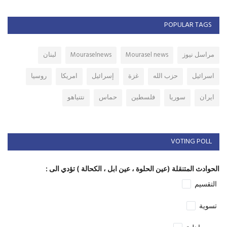
POPULAR TAGS
مراسل نيوز
Mourasel news
Mouraselnews
لبنان
اسرائيل
حزب الله
غزة
إسرائيل
امريكا
روسيا
ايران
سوريا
فلسطين
حماس
نتنياهو
VOTING POLL
الحوادث المتنقلة (عين الحلوة ، عين ابل ، الكحالة ) تؤدي الى :
التقسيم
تسوية