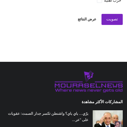
حرب اهلية
تصويت
عرض النتائج
المشاركات الأكثر مشاهدة
برّي... باي باي؟ واشنطن تكسر جدار الصمت: عقوبات
على "عر...