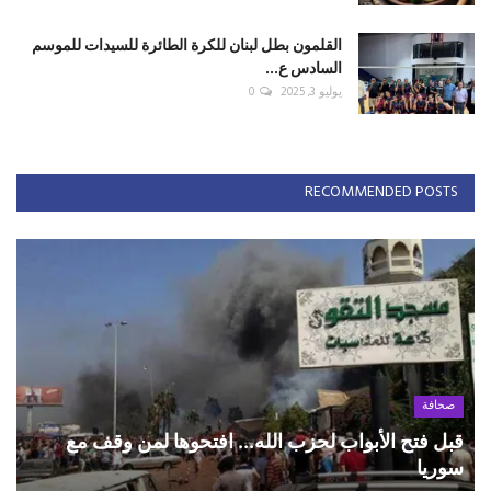
القلمون بطل لبنان للكرة الطائرة للسيدات للموسم
السادس ع...
يوليو 3, 2025
0
RECOMMENDED POSTS
صحافة
قبل فتح الأبواب لحزب الله... افتحوها لمن وقف مع
سوريا