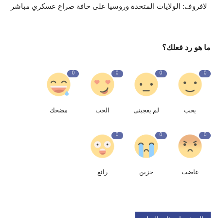
لافروف: الولايات المتحدة وروسيا على حافة صراع عسكري مباشر
ما هو رد فعلك؟
0
0
0
0
يحب
لم يعجبنى
الحب
مضحك
0
0
0
غاضب
حزين
رائع