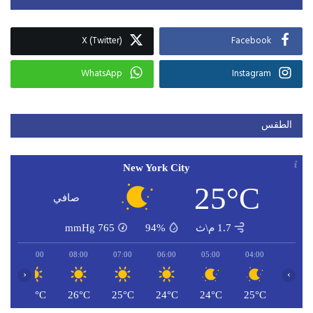
X (Twitter)
Facebook
WhatsApp
Instagram
الطقس
New York City
25°C
صافي
1.7 م\ث
94%
765
mmHg
09:00
08:00
07:00
06:00
05:00
04:00
‹
›
C
28°C
26°C
25°C
24°C
24°C
25°C