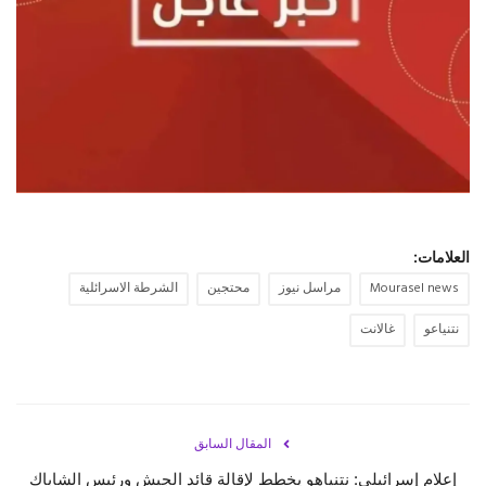
حياة
العلامات:
Mourasel news
مراسل نيوز
محتجين
الشرطة الاسرائلية
نتنياعو
غالانت
المقال السابق
إعلام إسرائيلي: نتنياهو يخطط لإقالة قائد الجيش ورئيس الشاباك