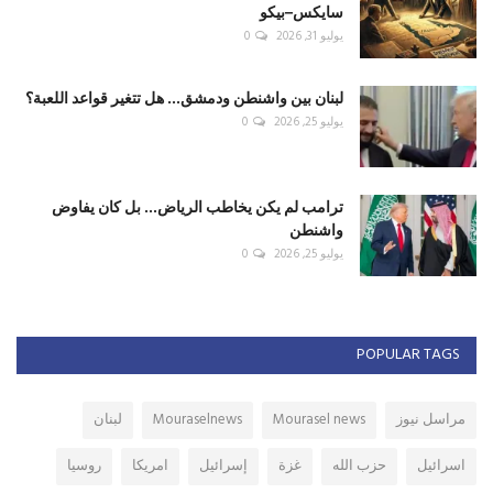
سايكس–بيكو
يوليو 31, 2026
0
لبنان بين واشنطن ودمشق... هل تتغير قواعد اللعبة؟
يوليو 25, 2026
0
ترامب لم يكن يخاطب الرياض... بل كان يفاوض
واشنطن
يوليو 25, 2026
0
POPULAR TAGS
مراسل نيوز
Mourasel news
Mouraselnews
لبنان
اسرائيل
حزب الله
غزة
إسرائيل
امريكا
روسيا