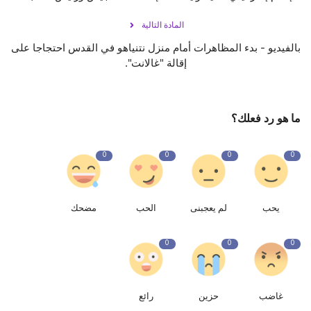
المادة التالية
بالفيديو - بدء المظاهرات أمام منزل نتنياهو في القدس احتجاجا على
إقالة "غالانت".
ما هو رد فعلك؟
0
0
0
0
يحب
لم يعجبنى
الحب
مضحك
0
0
0
غاضب
حزين
رائع