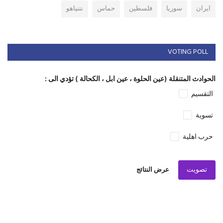
ايران
سوريا
فلسطين
حماس
نتنياهو
VOTING POLL
الحوادث المتنقلة (عين الحلوة ، عين ابل ، الكحالة ) تؤدي الى :
التقسيم
تسوية
حرب اهلية
تصويت
عرض النتائج