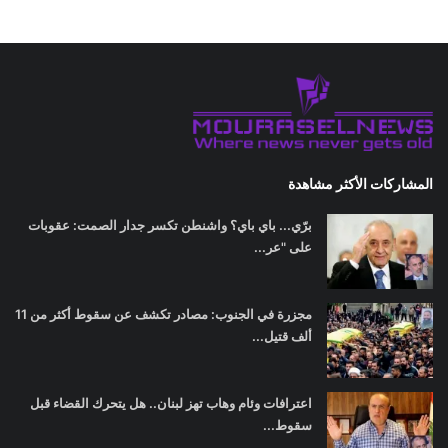
المشاركات الأكثر مشاهدة
برّي... باي باي؟ واشنطن تكسر جدار الصمت: عقوبات
على "عر...
مجزرة في الجنوب: مصادر تكشف عن سقوط أكثر من 11
ألف قتيل...
اعترافات وئام وهاب تهز لبنان.. هل يتحرك القضاء قبل
سقوط...