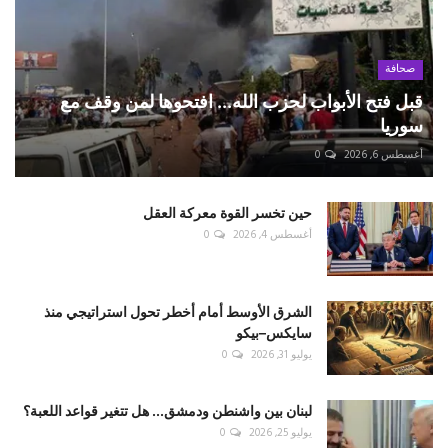
صحافة
قبل فتح الأبواب لحزب الله... افتحوها لمن وقف مع
سوريا
أغسطس 6, 2026
0
حين تخسر القوة معركة العقل
أغسطس 4, 2026
0
الشرق الأوسط أمام أخطر تحول استراتيجي منذ
سايكس–بيكو
يوليو 31, 2026
0
لبنان بين واشنطن ودمشق... هل تتغير قواعد اللعبة؟
يوليو 25, 2026
0