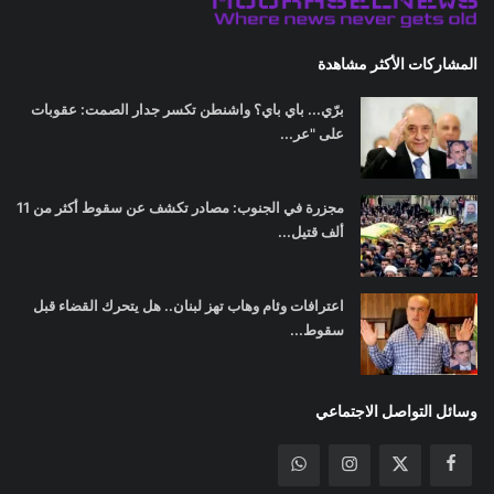
المشاركات الأكثر مشاهدة
برّي... باي باي؟ واشنطن تكسر جدار الصمت: عقوبات
على "عر...
مجزرة في الجنوب: مصادر تكشف عن سقوط أكثر من 11
ألف قتيل...
اعترافات وئام وهاب تهز لبنان.. هل يتحرك القضاء قبل
سقوط...
وسائل التواصل الاجتماعي