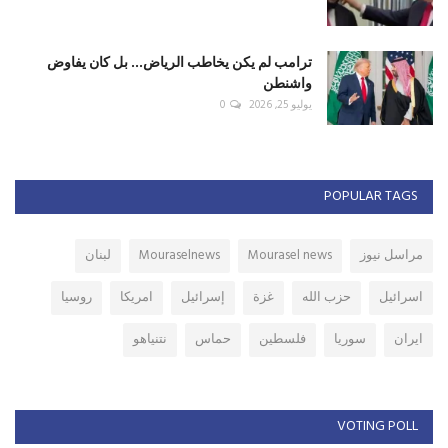
ترامب لم يكن يخاطب الرياض... بل كان يفاوض
واشنطن
يوليو 25, 2026
0
POPULAR TAGS
مراسل نيوز
Mourasel news
Mouraselnews
لبنان
اسرائيل
حزب الله
غزة
إسرائيل
امريكا
روسيا
ايران
سوريا
فلسطين
حماس
نتنياهو
VOTING POLL