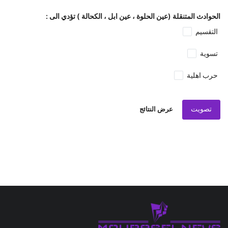
الحوادث المتنقلة (عين الحلوة ، عين ابل ، الكحالة ) تؤدي الى :
التقسيم
تسوية
حرب اهلية
تصويت
عرض النتائج