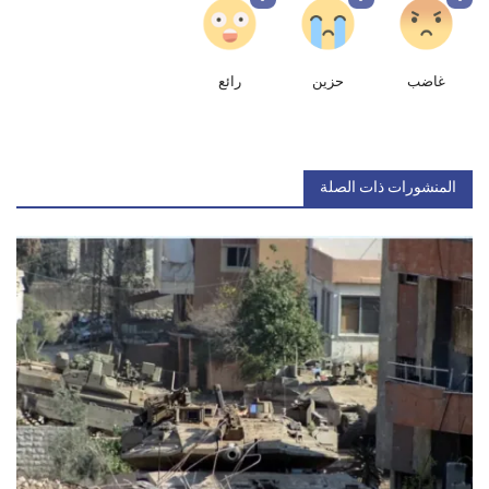
غاضب
حزين
رائع
المنشورات ذات الصلة