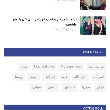
يوليو 25, 2026
0
ترامب لم يكن يخاطب الرياض... بل كان يفاوض
واشنطن
يوليو 25, 2026
0
POPULAR TAGS
مراسل نيوز
Mourasel news
Mouraselnews
لبنان
اسرائيل
حزب الله
غزة
إسرائيل
امريكا
روسيا
ايران
سوريا
فلسطين
حماس
نتنياهو
VOTING POLL