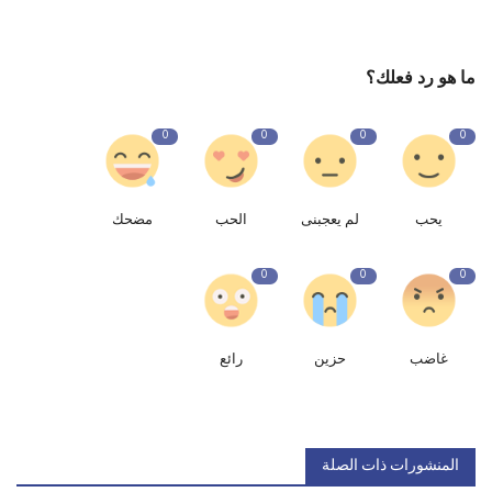
ما هو رد فعلك؟
0
0
0
0
يحب
لم يعجبنى
الحب
مضحك
0
0
0
غاضب
حزين
رائع
المنشورات ذات الصلة