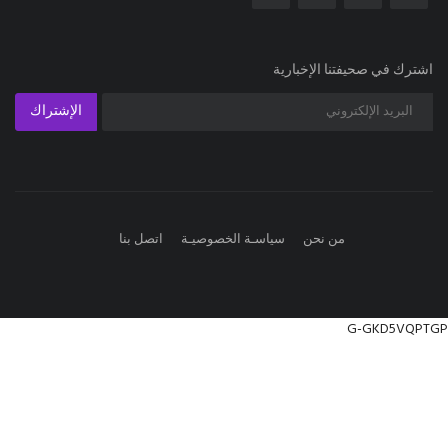
اشترك في صحيفتنا الإخبارية
الإشتراك
من نحن
سياسـة الخصوصيـة
اتصل بنا
G-GKD5VQPTGP