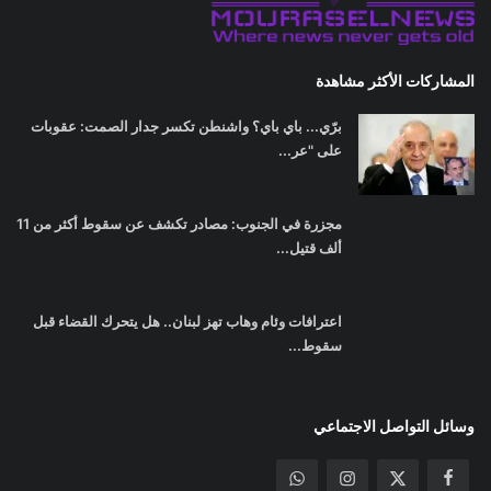
المشاركات الأكثر مشاهدة
برّي... باي باي؟ واشنطن تكسر جدار الصمت: عقوبات
على "عر...
مجزرة في الجنوب: مصادر تكشف عن سقوط أكثر من 11
ألف قتيل...
اعترافات وئام وهاب تهز لبنان.. هل يتحرك القضاء قبل
سقوط...
وسائل التواصل الاجتماعي