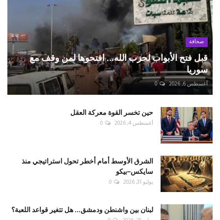
صحافة
قبل فتح الأبواب لحزب الله... افتحوها لمن وقف مع
سوريا
أغسطس 6, 2026
0
حين تخسر القوة معركة العقل
أغسطس 4, 2026
0
الشرق الأوسط أمام أخطر تحول استراتيجي منذ
سايكس–بيكو
يوليو 31, 2026
0
لبنان بين واشنطن ودمشق... هل تتغير قواعد اللعبة؟