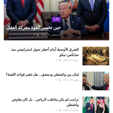
كتّابنا
حين تخسر القوة معركة العقل
أغسطس 4, 2026
0
الشرق الأوسط أمام أخطر تحول استراتيجي منذ
سايكس–بيكو
يوليو 31, 2026
0
لبنان بين واشنطن ودمشق... هل تتغير قواعد اللعبة؟
يوليو 25, 2026
0
ترامب لم يكن يخاطب الرياض... بل كان يفاوض
واشنطن
يوليو 25, 2026
0