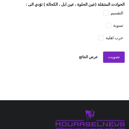
الحوادث المتنقلة (عين الحلوة ، عين ابل ، الكحالة ) تؤدي الى :
التقسيم
تسوية
حرب اهلية
تصويت
عرض النتائج