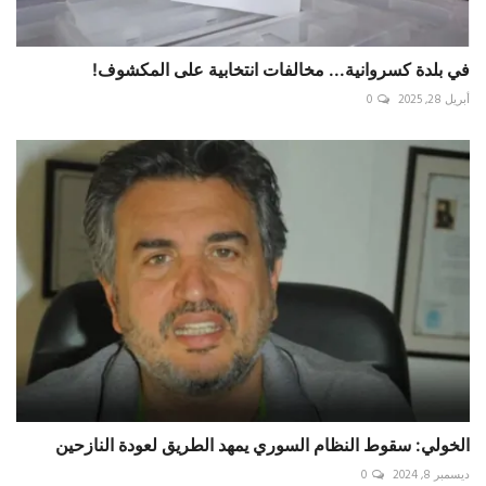
في بلدة كسروانية... مخالفات انتخابية على المكشوف!
أبريل 28, 2025
0
الخولي: سقوط النظام السوري يمهد الطريق لعودة النازحين
ديسمبر 8, 2024
0