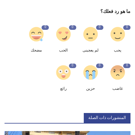
ما هو رد فعلك؟
0
0
0
0
يحب
لم يعجبنى
الحب
مضحك
0
0
0
غاضب
حزين
رائع
المنشورات ذات الصلة