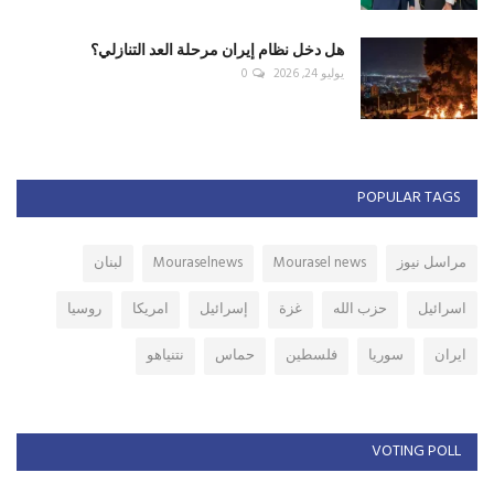
هل دخل نظام إيران مرحلة العد التنازلي؟
يوليو 24, 2026
0
POPULAR TAGS
مراسل نيوز
Mourasel news
Mouraselnews
لبنان
اسرائيل
حزب الله
غزة
إسرائيل
امريكا
روسيا
ايران
سوريا
فلسطين
حماس
نتنياهو
VOTING POLL