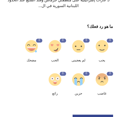
اللبنانية السورية في ال...
ما هو رد فعلك؟
0
0
0
0
يحب
لم يعجبنى
الحب
مضحك
0
0
0
غاضب
حزين
رائع