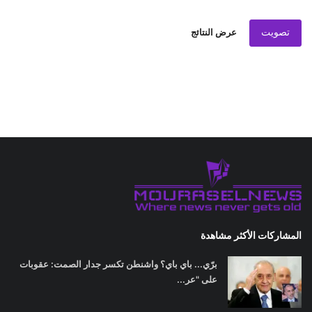
تصويت
عرض النتائج
المشاركات الأكثر مشاهدة
برّي... باي باي؟ واشنطن تكسر جدار الصمت: عقوبات
على "عر...