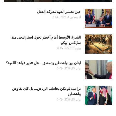
حين تخسر القوة معركة العقل
أغسطس 4, 2026
0
الشرق الأوسط أمام أخطر تحول استراتيجي منذ
سايكس–بيكو
يوليو 31, 2026
0
لبنان بين واشنطن ودمشق... هل تتغير قواعد اللعبة؟
يوليو 25, 2026
0
ترامب لم يكن يخاطب الرياض... بل كان يفاوض
واشنطن
يوليو 25, 2026
0