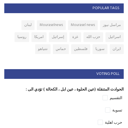
POPULAR TAGS
مراسل نيوز
Mourasel news
Mouraselnews
لبنان
اسرائيل
حزب الله
غزة
إسرائيل
امريكا
روسيا
ايران
سوريا
فلسطين
حماس
نتنياهو
VOTING POLL
الحوادث المتنقلة (عين الحلوة ، عين ابل ، الكحالة ) تؤدي الى :
التقسيم
تسوية
حرب اهلية