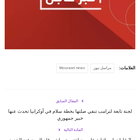
حياة
العلامات:
مراسل نيوز
Mourasel news
المقال السابق
لجنة تابعة لترامب تنفي صلتها بخطة سلام في أوكرانيا تحدث عنها
خبير جمهوري
المادة التالية
3 غارات إسرائيلية على منطقتي جرماش وقلد السبع عند الحدود