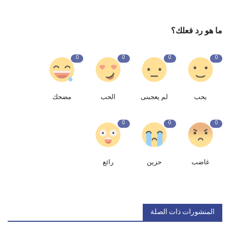
ما هو رد فعلك؟
0
0
0
0
يحب
لم يعجبنى
الحب
مضحك
0
0
0
غاضب
حزين
رائع
المنشورات ذات الصلة