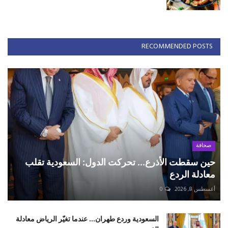
RECOMMENDED POSTS
صحافة
حين سقطت الأذرع... تحركت الدول: السعودية تقلب
معادلة الردع
أغسطس 8, 2026
0
السعودية وردع طهران... عندما تغيّر الرياض معادلة