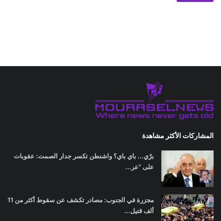
المشاركات الأكثر مشاهدة
برّي... باي باي؟ واشنطن تكسر جدار الصمت: عقوبات
على "عر...
مجزرة في الجنوب: مصادر تكشف عن سقوط أكثر من 11
ألف قتيل...