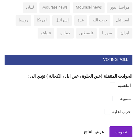
مراسل نيوز
Mourasel news
Mouraselnews
لبنان
اسرائيل
حزب الله
غزة
إسرائيل
امريكا
روسيا
ايران
سوريا
فلسطين
حماس
نتنياهو
VOTING POLL
الحوادث المتنقلة (عين الحلوة ، عين ابل ، الكحالة ) تؤدي الى :
التقسيم
تسوية
حرب اهلية
تصويت
عرض النتائج