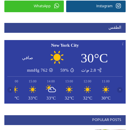
WhatsApp
Instagram
الطقس
New York City
30°C
صافي
2.8 م\ث
59%
762
mmHg
16:00
15:00
14:00
13:00
12:00
11:00
‹
›
C
33°C
33°C
33°C
32°C
32°C
30°C
POPULAR POSTS