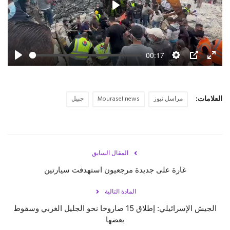
Play
حياة
00:17
Play
Settings
PIP
Enter
fulls
العلامات:
مراسل نيوز
Mourasel news
جبيل
المقال السابق
غارة على جديدة مرجعيون استهدفت سيارتين
المادة التالية
الجيش الإسرائيلي: إطلاق 15 صاروخا نحو الجليل الغربي وسقوط
بعضها