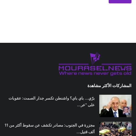
المشاركات الأكثر مشاهدة
برّي... باي باي؟ واشنطن تكسر جدار الصمت: عقوبات
على "عر...
مجزرة في الجنوب: مصادر تكشف عن سقوط أكثر من 11
ألف قتيل...