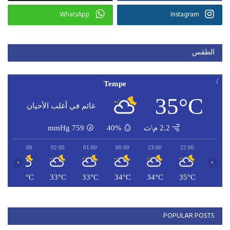
WhatsApp
Instagram
الطقس
Tempe
35°C
غائم في أغلب الأحيان
2.2 م\ث
40%
759
mmHg
03:00
02:00
01:00
00:00
23:00
22:00
‹
›
C
32°C
33°C
33°C
34°C
34°C
35°C
POPULAR POSTS