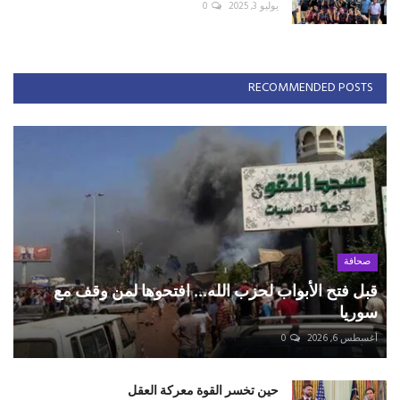
يوليو 3, 2025
0
RECOMMENDED POSTS
صحافة
قبل فتح الأبواب لحزب الله... افتحوها لمن وقف مع
سوريا
أغسطس 6, 2026
0
حين تخسر القوة معركة العقل