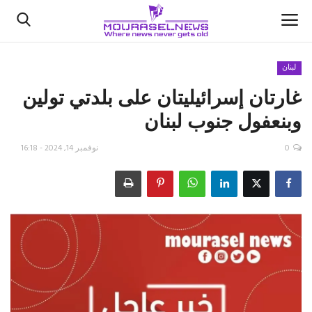
لبنان
غارتان إسرائيليتان على بلدتي تولين
الأخبار
وبنعفول جنوب لبنان
كتّابنا
0
نوفمبر 14, 2024 - 16:18
السعودية
اقتصاد
علوم وتكنولوجيا
رياضة
فيديو