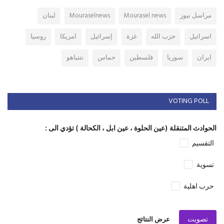
مراسل نيوز
Mourasel news
Mouraselnews
لبنان
اسرائيل
حزب الله
غزة
إسرائيل
امريكا
روسيا
ايران
سوريا
فلسطين
حماس
نتنياهو
VOTING POLL
الحوادث المتنقلة (عين الحلوة ، عين ابل ، الكحالة ) تؤدي الى :
التقسيم
تسوية
حرب اهلية
تصويت
عرض النتائج