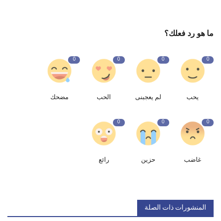
ما هو رد فعلك؟
0
0
0
0
يحب
لم يعجبنى
الحب
مضحك
0
0
0
غاضب
حزين
رائع
المنشورات ذات الصلة