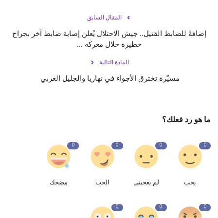
المقال السابق
إضافةً للضابط القتيل.. جيش الاحتلال يُعلن إصابة ضابط آخر بجراح
خطيرة خلال معركة ...
المادة التالية
مسيّرة تخترق الأجواء في نهاريا والجليل الغربي ⁧‫
ما هو رد فعلك؟
0
0
0
0
يحب
لم يعجبنى
الحب
مضحك
0
0
0