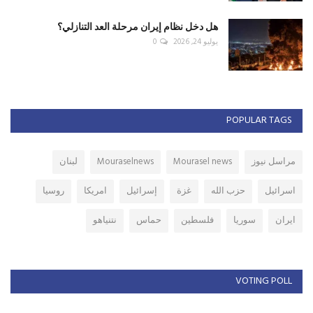
هل دخل نظام إيران مرحلة العد التنازلي؟
يوليو 24, 2026
0
POPULAR TAGS
مراسل نيوز
Mourasel news
Mouraselnews
لبنان
اسرائيل
حزب الله
غزة
إسرائيل
امريكا
روسيا
ايران
سوريا
فلسطين
حماس
نتنياهو
VOTING POLL