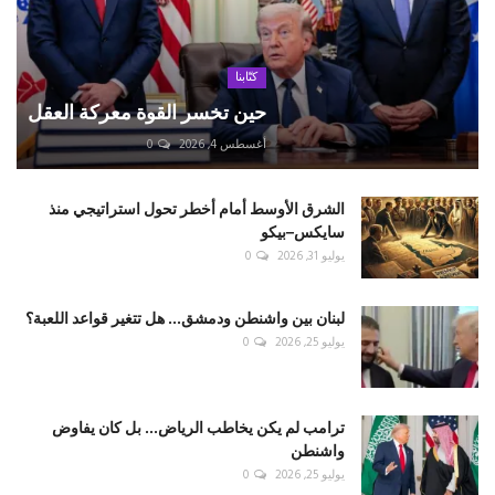
كتّابنا
حين تخسر القوة معركة العقل
أغسطس 4, 2026
0
الشرق الأوسط أمام أخطر تحول استراتيجي منذ
سايكس–بيكو
يوليو 31, 2026
0
لبنان بين واشنطن ودمشق... هل تتغير قواعد اللعبة؟
يوليو 25, 2026
0
ترامب لم يكن يخاطب الرياض... بل كان يفاوض
واشنطن
يوليو 25, 2026
0