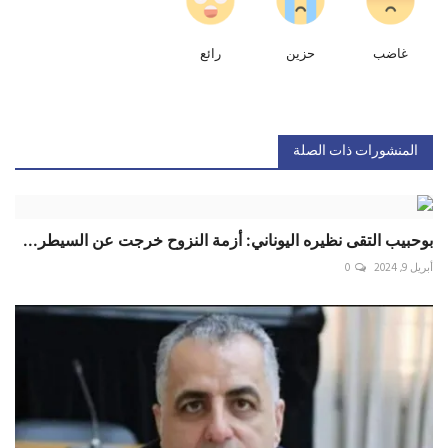
غاضب
حزين
رائع
المنشورات ذات الصلة
بوحبيب التقى نظيره اليوناني: أزمة النزوح خرجت عن السيطر...
أبريل 9, 2024
0