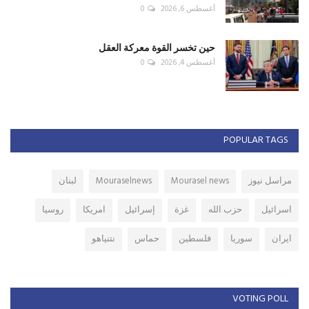
أغسطس 6, 2026
0
حين تخسر القوة معركة العقل
أغسطس 4, 2026
0
POPULAR TAGS
مراسل نيوز
Mourasel news
Mouraselnews
لبنان
اسرائيل
حزب الله
غزة
إسرائيل
امريكا
روسيا
ايران
سوريا
فلسطين
حماس
نتنياهو
VOTING POLL