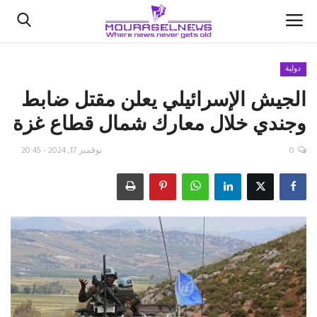
دولية
الجيش الإسرائيلي يعلن مقتل ضابط
الأخبار
وجندي خلال معارك شمال قطاع غزة
كتّابنا
0
نوفمبر 17, 2024 - 20:45
السعودية
اقتصاد
علوم وتكنولوجيا
رياضة
فيديو