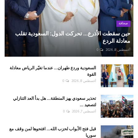
صحافة
حين سقطت الأذرع... تحركت الدول: السعودية تقلب
معادلة الردع
أغسطس 8, 2026
0
السعودية وردع طهران... عندما تغيّر الرياض معادلة
القوة
أغسطس 8, 2026
0
تحذير سعودي يهز المنطقة... هل بدأ العد التنازلي
لتصعيد ...
أغسطس 7, 2026
0
قبل فتح الأبواب لحزب الله... افتحوها لمن وقف مع
سوريا