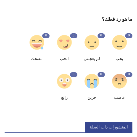
ما هو رد فعلك؟
0
0
0
0
يحب
لم يعجبنى
الحب
مضحك
0
0
0
غاضب
حزين
رائع
المنشورات ذات الصلة