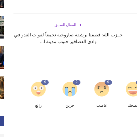
المقال السابق
حــزب الله: قصفنا برشقة صاروخية تجمعاً لقوات العدو في
وادي العصافير جنوب مدينة ا...
0
0
0
ضحك
غاضب
حزين
رائع