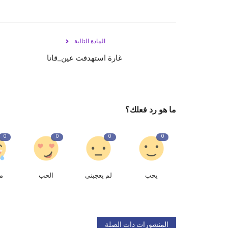
المادة التالية
غارة استهدفت ⁧‫عين_قانا‬⁩
ما هو رد فعلك؟
0
0
0
0
يحب
لم يعجبنى
الحب
م
المنشورات ذات الصلة