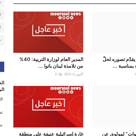
م
ل
ا
ح
يقدّم تصوره لحلّ
المدير العام لوزارة التربية: 40%
ة بمناسبة ...
من تلامذة لبنان باتوا ...
أكتوبر 6, 2024
0
الح
الى
ال
تس
حر
وات” لمولوي عن
غارة إسرائيلية عنيفة على منطقة