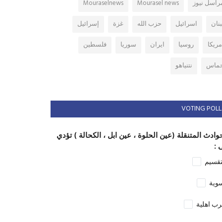
راسل نيوز
Mourasel news
Mouraselnews
بنان
اسرائيل
حزب الله
غزة
إسرائيل
مريكا
روسيا
ايران
سوريا
فلسطين
ماس
نتنياهو
VOTING POLL
وادث المتنقلة (عين الحلوة ، عين ابل ، الكحالة ) تؤدي
 :
تقسيم
وية
ب اهلية