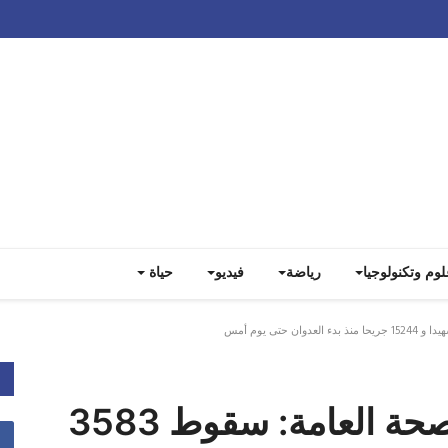
Track all markets on TradingView
لوم وتكنولوجيا
رياضة
فيديو
حياة
مركز عمليات طوارئ الصحة العامة: سقوط 3583