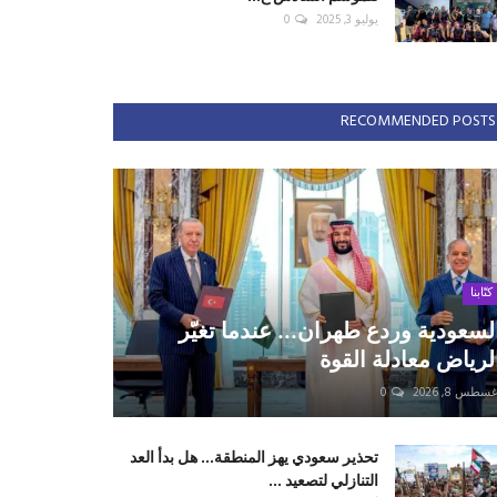
يوليو 3, 2025
0
RECOMMENDED POSTS
كتّابنا
لسعودية وردع طهران... عندما تغيّر
لرياض معادلة القوة
سطس 8, 2026
0
تحذير سعودي يهز المنطقة... هل بدأ العد
التنازلي لتصعيد ...