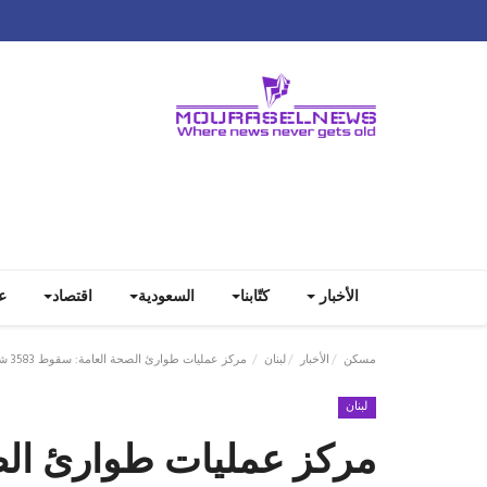
الأخبار
كتّابنا
السعودية
اقتصاد
ع
مسكن
الأخبار
لبنان
مركز عمليات طوارئ الصحة العامة: سقوط 3583 شهيدا و 15244 جريحا منذ بدء العدوان حتى يوم أمس
لبنان