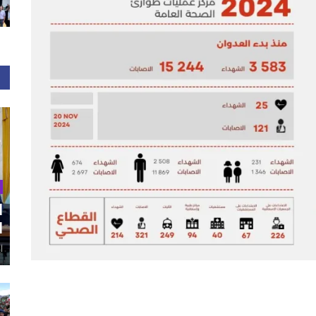
ا
ا
أغ