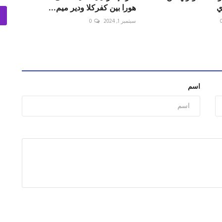
ي
هورا بين كفركلا ودير ميم...
سبتمبر 1, 2024
0
اسم