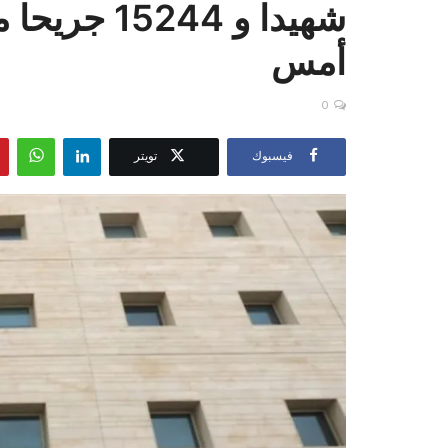
شهيدا و 244
أمس
0
فيسبوك
تويتر