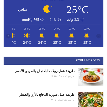
25°C
صافي
3.3 م\ث
94%
765
mmHg
07:00
06:00
05:00
04:00
03:00
02:00
‹
›
C
24°C
24°C
24°C
25°C
25°C
25°C
POPULAR POSTS
طريقة عمل رولات الباذنجان بالصوص الأحمر
مارس 21, 2025
0
طريقة عمل شوربة الدجاج بالأرز والخضار
مارس 20, 2025
0