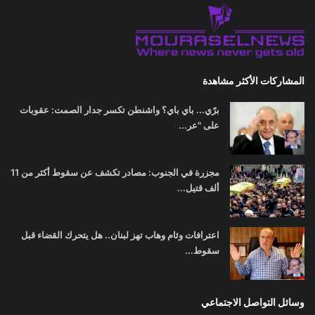
المشاركات الأكثر مشاهدة
برّي... باي باي؟ واشنطن تكسر جدار الصمت: عقوبات
على "عر...
مجزرة في الجنوب: مصادر تكشف عن سقوط أكثر من 11
ألف قتيل...
اعترافات وئام وهاب تهز لبنان.. هل يتحرك القضاء قبل
سقوط...
وسائل التواصل الاجتماعي