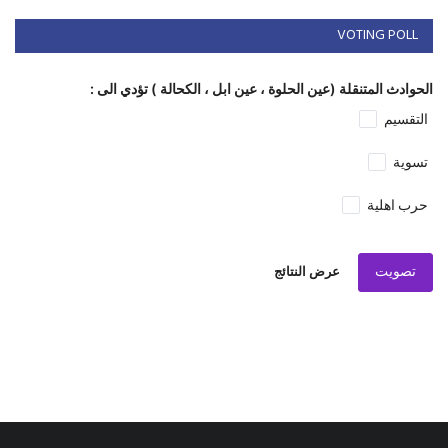
VOTING POLL
الحوادث المتنقلة (عين الحلوة ، عين ابل ، الكحالة ) تؤدي الى :
التقسيم
تسوية
حرب اهلية
تصويت
عرض النتائج