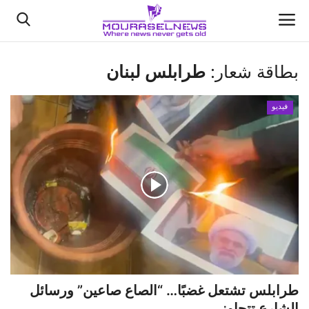
بطاقة شعار:
طرابلس لبنان
الأخبار
فيديو
كتّابنا
السعودية
اقتصاد
علوم وتكنولوجيا
رياضة
طرابلس تشتعل غضبًا… “الصاع صاعين” ورسائل
فيديو
الشارع تتجاوز ...