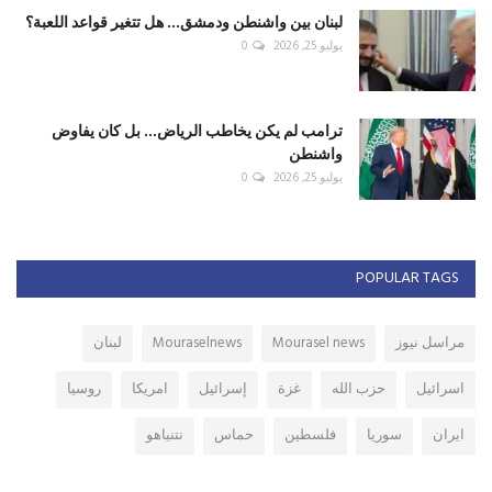
لبنان بين واشنطن ودمشق... هل تتغير قواعد اللعبة؟
يوليو 25, 2026
0
ترامب لم يكن يخاطب الرياض... بل كان يفاوض
واشنطن
يوليو 25, 2026
0
POPULAR TAGS
مراسل نيوز
Mourasel news
Mouraselnews
لبنان
اسرائيل
حزب الله
غزة
إسرائيل
امريكا
روسيا
ايران
سوريا
فلسطين
حماس
نتنياهو