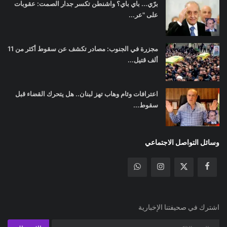
برّي... باي باي؟ واشنطن تكسر جدار الصمت: عقوبات
على "عر...
مجزرة في الجنوب: مصادر تكشف عن سقوط أكثر من 11
ألف قتيل...
اعترافات وئام وهاب تهز لبنان.. هل يتحرك القضاء قبل
سقوط...
وسائل التواصل الاجتماعي
اشترك في صحيفتنا الإخبارية