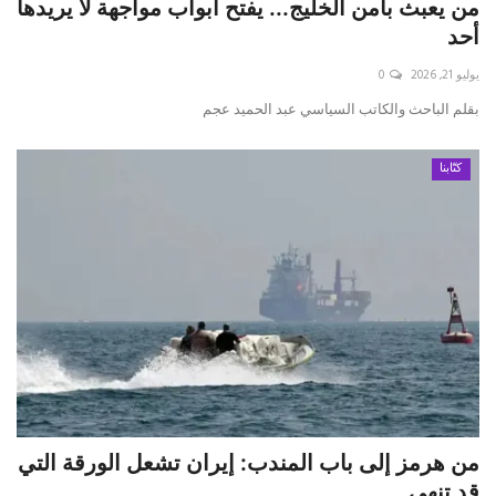
من يعبث بأمن الخليج... يفتح أبواب مواجهة لا يريدها
أحد
يوليو 21, 2026
0
بقلم الباحث والكاتب السياسي عبد الحميد عجم
كتّابنا
من هرمز إلى باب المندب: إيران تشعل الورقة التي
قد تنهي ...