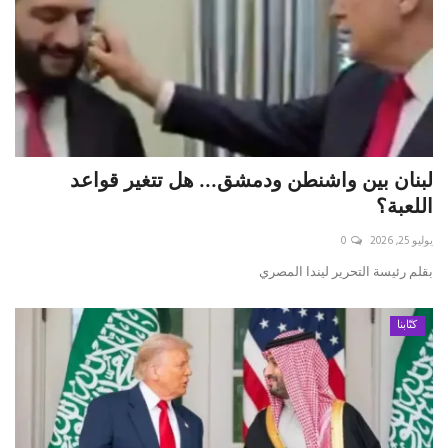
لبنان بين واشنطن ودمشق... هل تتغير قواعد
اللعبة؟
يوليو 25, 2026
0
بقلم رئيسة التحرير ليندا المصري
كتّابنا