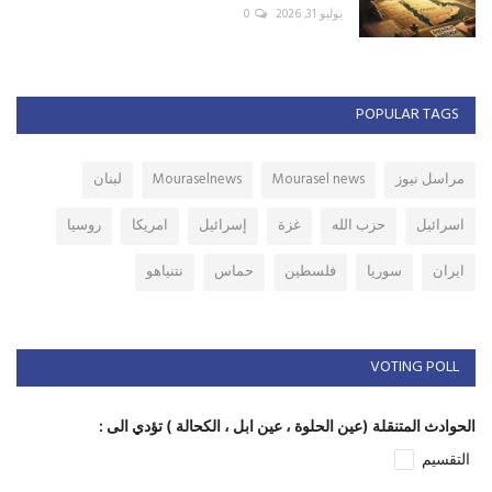
يوليو 31, 2026
0
POPULAR TAGS
مراسل نيوز
Mourasel news
Mouraselnews
لبنان
اسرائيل
حزب الله
غزة
إسرائيل
امريكا
روسيا
ايران
سوريا
فلسطين
حماس
نتنياهو
VOTING POLL
الحوادث المتنقلة (عين الحلوة ، عين ابل ، الكحالة ) تؤدي الى :
التقسيم