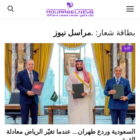
بطاقة شعار:
.مراسل نيوز
الأخبار
كتّابنا
كتّابنا
السعودية
اقتصاد
علوم وتكنولوجيا
رياضة
السعودية وردع طهران... عندما تغيّر الرياض معادلة
فيديو
القوة