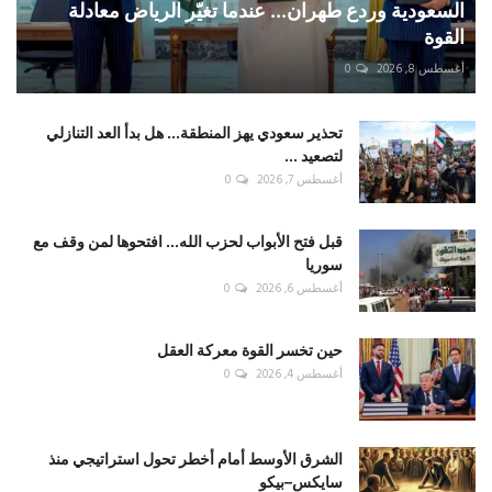
السعودية وردع طهران... عندما تغيّر الرياض معادلة
القوة
أغسطس 8, 2026
0
تحذير سعودي يهز المنطقة... هل بدأ العد التنازلي
لتصعيد ...
أغسطس 7, 2026
0
قبل فتح الأبواب لحزب الله... افتحوها لمن وقف مع
سوريا
أغسطس 6, 2026
0
حين تخسر القوة معركة العقل
أغسطس 4, 2026
0
الشرق الأوسط أمام أخطر تحول استراتيجي منذ
سايكس–بيكو