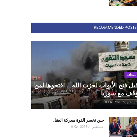
RECOMMENDED POSTS
صحافة
بل فتح الأبواب لحزب الله... افتحوها لمن
قف مع سوريا
سطس 6, 2026
0
حين تخسر القوة معركة العقل
أغسطس 4, 2026
0