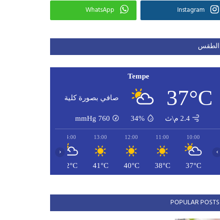
WhatsApp
Instagram
الطقس
Tempe
37°C
صافي بصورة كلية
2.4 م\ث
34%
760
mmHg
16:00
15:00
14:00
13:00
12:00
11:00
10:00
‹
›
42°C
42°C
42°C
41°C
40°C
38°C
37°C
POPULAR POSTS