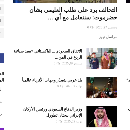
ل
التحالف يرد على طلب العليمي بشأن
حضرموت: سنتعامل مع أي ...
ا
ديسمبر 27, 2025
0
ح
مراسل نيوز
الاتفاق السعودي ــ الباكستاني «يعيد صياغة
الردع في المن...
سبتمبر 19, 2025
0
الح
الى
”
بلد عربي يتصدّر وجهات الأثرياء عالمياً
يوليو 2, 2025
0
ال
تس
ب
وزير الدفاع السعودي ورئيس الأركان
حر
الإيراني يبحثان تطورا...
يونيو 29, 2025
0