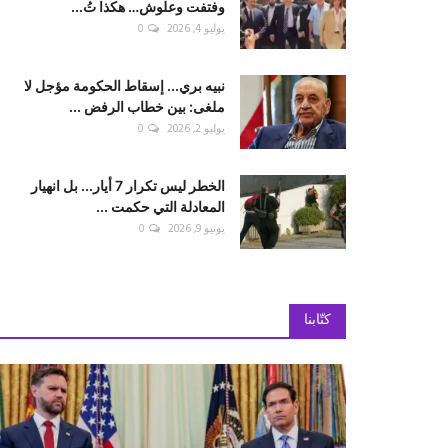
وفتفت وعلوش… هكذا تُ...
يوليو 4, 2026
0
نبيه بري... إسقاط الحكومة مؤجل لا
ملغى: بين خطاب الرفض ...
يوليو 2, 2026
0
الخطر ليس تكرار 7 أيار... بل انهيار
المعادلة التي حكمت ...
يونيو 9, 2026
0
كتّابنا