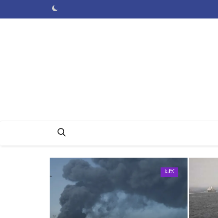
كتّابنا
كتّابنا