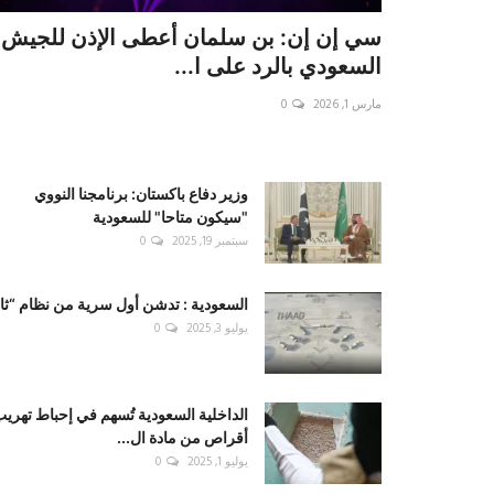
سي إن إن: بن سلمان أعطى الإذن للجيش
السعودي بالرد على ا...
مارس 1, 2026
0
وزير دفاع باكستان: برنامجنا النووي
"سيكون متاحا" للسعودية
سبتمبر 19, 2025
0
السعودية : تدشن أول سرية من نظام “ثاد
يوليو 3, 2025
0
الداخلية السعودية تُسهم في إحباط تهري
أقراص من مادة ال...
يوليو 1, 2025
0