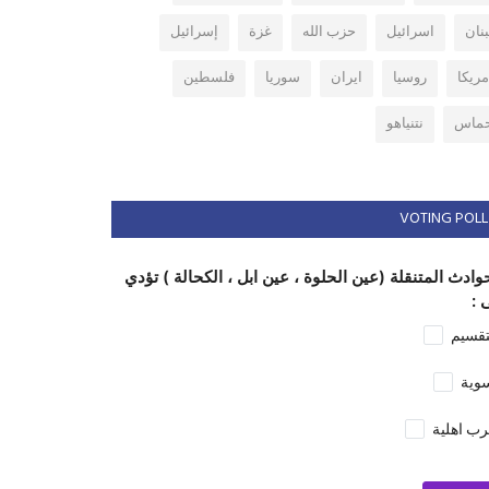
بنان
اسرائيل
حزب الله
غزة
إسرائيل
مريكا
روسيا
ايران
سوريا
فلسطين
ماس
نتنياهو
VOTING POLL
وادث المتنقلة (عين الحلوة ، عين ابل ، الكحالة ) تؤدي
 :
تقسيم
وية
ب اهلية