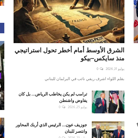
الشرق الأوسط أمام أخطر تحول استراتيجي
منذ سايكس–بيكو
يوليو 31, 2026
0
بقلم اللواء اشرف ريفي نائب في البرلمان للبناني
ق
و
ترامب لم يكن يخاطب الرياض... بل كان
يفاوض واشنطن
أغ
يوليو 25, 2026
0
جوزيف عون... الرئيس الذي أربك المحاور
وانتصر للبنان