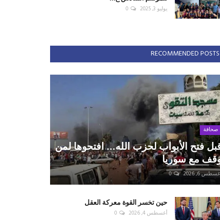
يوليو 3, 2025
0
RECOMMENDED POSTS
صحافة
بل فتح الأبواب لحزب الله... افتحوها لمن
قف مع سوريا
سطس 6, 2026
0
حين تخسر القوة معركة العقل
أغسطس 4, 2026
0