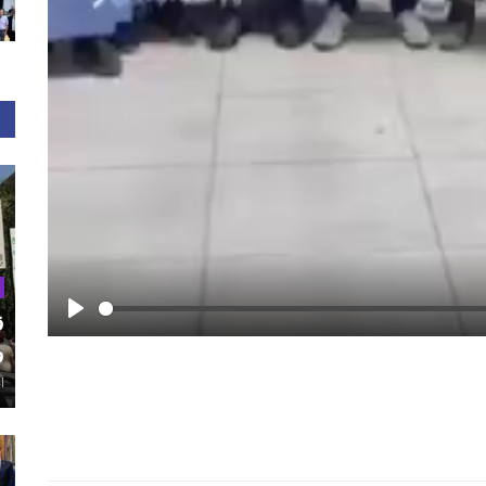
ق
Play
و
أغ