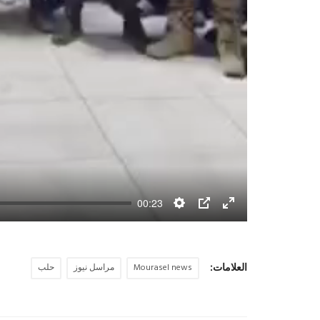
00:23
Settings
PIP
Enter
fullscreen
العلامات:
Mourasel news
مراسل نيوز
حلب