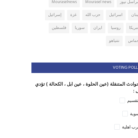
راسل نيوز
Mourasel news
Mouraselnews
بنان
اسرائيل
حزب الله
غزة
إسرائيل
مريكا
روسيا
ايران
سوريا
فلسطين
ماس
نتنياهو
VOTING POLL
وادث المتنقلة (عين الحلوة ، عين ابل ، الكحالة ) تؤدي
 :
تقسيم
وية
ب اهلية