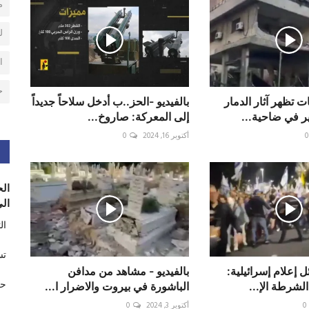
م
ل
ا
ح
ت تظهر آثار الدمار
بالفيديو -الحز..ب أدخل سلاحاً جديداً
ر في ضاحية...
إلى المعركة: صاروخ...
0
أكتوبر 16, 2024
0
الح
الى
ال
تس
ل إعلام إسرائيلية:
بالفيديو - ‏مشاهد من مدافن
حر
لشرطة الإ...
الباشورة في بيروت والاضرار ا...
0
أكتوبر 3, 2024
0