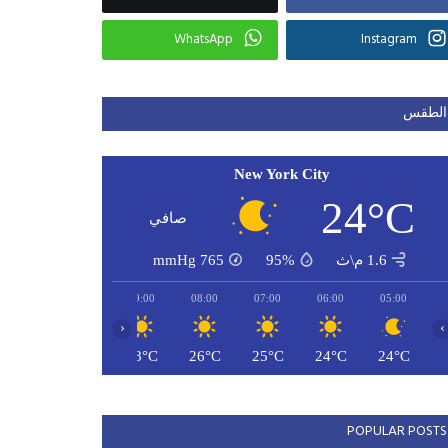
WhatsApp
Instagram
الطقس
New York City
24°C
صافي
1.6 م\ث
95%
765
mmHg
11:00
10:00
09:00
08:00
07:00
06:00
05:00
‹
›
30°C
29°C
28°C
26°C
25°C
24°C
24°C
POPULAR POSTS