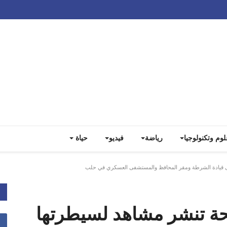
Track all markets on TradingView
لوم وتكنولوجيا
رياضة
فيديو
حياة
 قيادة الشرطة ومقر المحافظ والمستشفى العسكري في ‎حلب
لحة تنشر مشاهد لسيطرتها