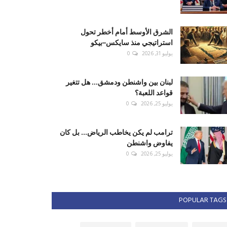
الشرق الأوسط أمام أخطر تحول
استراتيجي منذ سايكس–بيكو
يوليو 31, 2026
0
لبنان بين واشنطن ودمشق... هل تتغير
قواعد اللعبة؟
يوليو 25, 2026
0
ترامب لم يكن يخاطب الرياض... بل كان
يفاوض واشنطن
يوليو 25, 2026
0
POPULAR TAGS