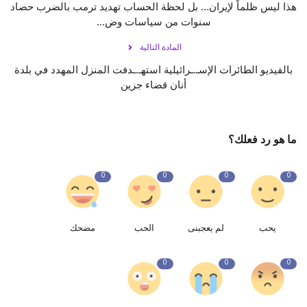
هذا ليس ظلماً لإيران… بل لحظة الحساب تهديد ترمب بالضرب حصاد
سنوات من سياسات وض...
المادة التالية
بالفيديو الطائرات الإسـ.ـرائيلية استهـ.ـدفت المنزل المهدد في بلدة
أنان قضاء جزين
ما هو رد فعلك؟
0
0
0
0
يحب
لم يعجبنى
الحب
مضحك
0
0
0