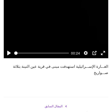
00:24
Play
Settings
PIP
Enter
fulls
الغـ.ـارة الإسـ.ـرائيلية استهدفت مبنى في قرية عين التينة بثلاثة
صـ.ـواريخ
المقال السابق