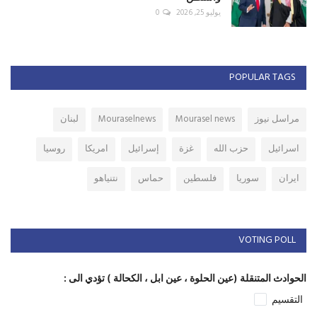
يوليو 25, 2026
0
POPULAR TAGS
مراسل نيوز
Mourasel news
Mouraselnews
لبنان
اسرائيل
حزب الله
غزة
إسرائيل
امريكا
روسيا
ايران
سوريا
فلسطين
حماس
نتنياهو
VOTING POLL
الحوادث المتنقلة (عين الحلوة ، عين ابل ، الكحالة ) تؤدي الى :
التقسيم