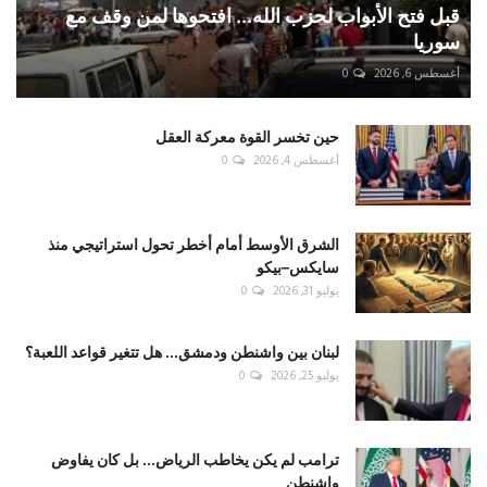
قبل فتح الأبواب لحزب الله... افتحوها لمن وقف مع
سوريا
أغسطس 6, 2026
0
حين تخسر القوة معركة العقل
أغسطس 4, 2026
0
الشرق الأوسط أمام أخطر تحول استراتيجي منذ
سايكس–بيكو
يوليو 31, 2026
0
لبنان بين واشنطن ودمشق... هل تتغير قواعد اللعبة؟
يوليو 25, 2026
0
ترامب لم يكن يخاطب الرياض... بل كان يفاوض
واشنطن