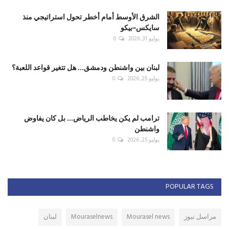
الشرق الأوسط أمام أخطر تحول استراتيجي منذ
سايكس–بيكو
يوليو 31, 2026
0
لبنان بين واشنطن ودمشق... هل تتغير قواعد اللعبة؟
يوليو 25, 2026
0
ترامب لم يكن يخاطب الرياض... بل كان يفاوض
واشنطن
يوليو 25, 2026
0
POPULAR TAGS
مراسل نيوز
Mourasel news
Mouraselnews
لبنان