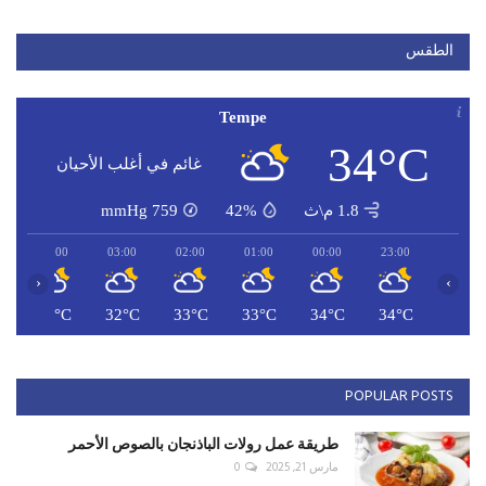
الطقس
Tempe
34°C
غائم في أغلب الأحيان
1.8 م\ث
42%
759
mmHg
04:00
03:00
02:00
01:00
00:00
23:00
‹
›
C
32°C
32°C
33°C
33°C
34°C
34°C
POPULAR POSTS
طريقة عمل رولات الباذنجان بالصوص الأحمر
مارس 21, 2025
0