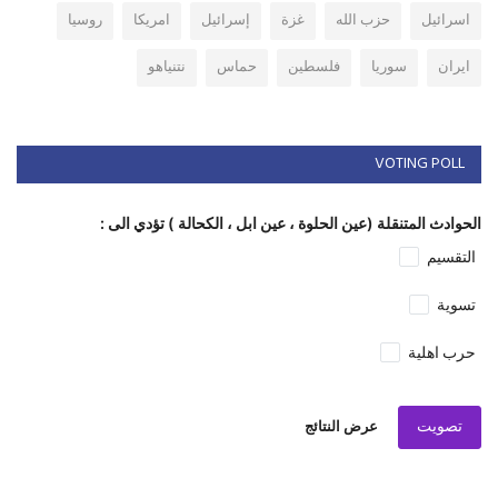
اسرائيل
حزب الله
غزة
إسرائيل
امريكا
روسيا
ايران
سوريا
فلسطين
حماس
نتنياهو
VOTING POLL
الحوادث المتنقلة (عين الحلوة ، عين ابل ، الكحالة ) تؤدي الى :
التقسيم
تسوية
حرب اهلية
تصويت
عرض النتائج