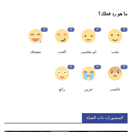
ما هو رد فعلك؟
0
0
0
0
يحب
لم يعجبنى
الحب
مضحك
0
0
0
غاضب
حزين
رائع
المنشورات ذات الصلة