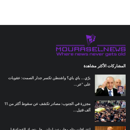
المشاركات الأكثر مشاهدة
برّي... باي باي؟ واشنطن تكسر جدار الصمت: عقوبات
على "عر...
مجزرة في الجنوب: مصادر تكشف عن سقوط أكثر من 11
ألف قتيل...
اعترافات وئام وهاب تهز لبنان.. هل يتحرك القضاء قبل