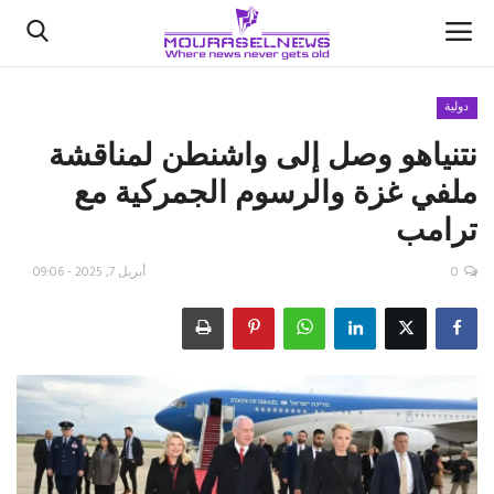
دولية
نتنياهو وصل إلى واشنطن لمناقشة
الأخبار
ملفي غزة والرسوم الجمركية مع
كتّابنا
ترامب
السعودية
0
أبريل 7, 2025 - 09:06
اقتصاد
علوم وتكنولوجيا
رياضة
فيديو