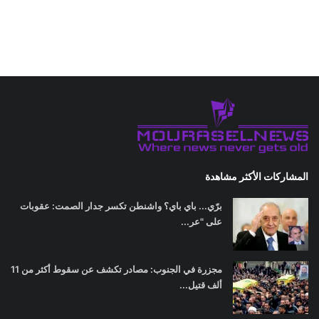
المشاركات الأكثر مشاهدة
برّي... باي باي؟ واشنطن تكسر جدار الصمت: عقوبات
على "عر...
مجزرة في الجنوب: مصادر تكشف عن سقوط أكثر من 11
ألف قتيل...