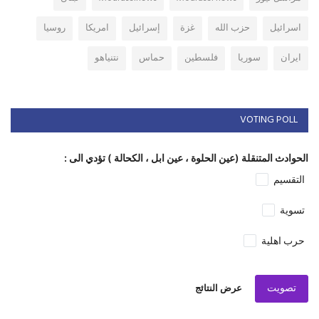
اسرائيل
حزب الله
غزة
إسرائيل
امريكا
روسيا
ايران
سوريا
فلسطين
حماس
نتنياهو
VOTING POLL
الحوادث المتنقلة (عين الحلوة ، عين ابل ، الكحالة ) تؤدي الى :
التقسيم
تسوية
حرب اهلية
تصويت
عرض النتائج