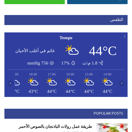
الطقس
Tempe
44°C
غائم في أغلب الأحيان
1.8 م\ث
17%
756
mmHg
19:00
18:00
17:00
16:00
15:00
14:00
‹
›
C
43°C
43°C
44°C
44°C
44°C
44°C
POPULAR POSTS
طريقة عمل رولات الباذنجان بالصوص الأحمر