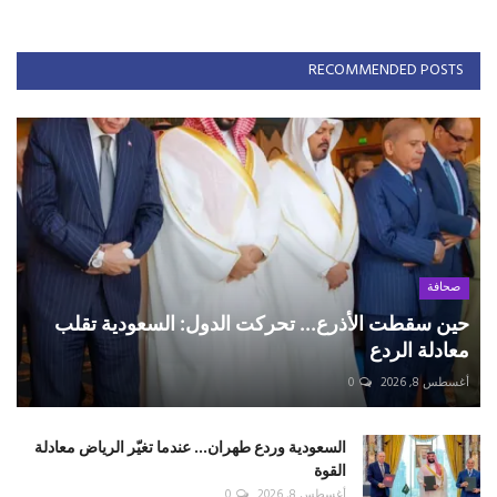
RECOMMENDED POSTS
صحافة
حين سقطت الأذرع... تحركت الدول: السعودية تقلب
معادلة الردع
أغسطس 8, 2026
0
السعودية وردع طهران... عندما تغيّر الرياض معادلة
القوة
أغسطس 8, 2026
0