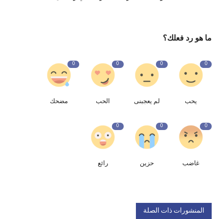
ما هو رد فعلك؟
0
0
0
0
يحب
لم يعجبنى
الحب
مضحك
0
0
0
غاضب
حزين
رائع
المنشورات ذات الصلة