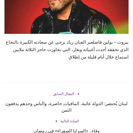
حياة
بيروت - بولين فاضلعبر الفنان زياد برجي عن سعادته الكبيرة بالنجاح
الذي تحققه أحدث أغنياته وبغار، التي تجاوزت حاجز الثلاثة ملايين
استماع خلال أيام قليلة من إطلاق
المقال السابق
لبنان يُحتضر: الدولة غائبة، المافيات حاضرة، والناس وحدهم يدفعون
الثمن
المادة التالية
وفاء.. «السرايا الصفراء» في رمضان