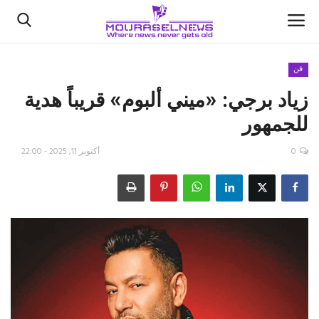
فن
زياد برجي: «ميني ألبوم» قريباً هدية
الأخبار
للجمهور
كتّابنا
0
أكتوبر 11, 2025 - 22:00
السعودية
اقتصاد
علوم وتكنولوجيا
رياضة
فيديو