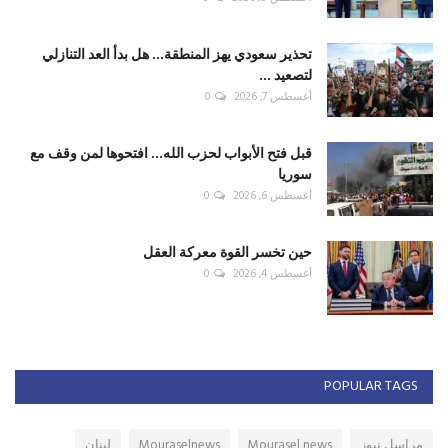
تحذير سعودي يهز المنطقة... هل بدأ العد التنازلي
لتصعيد ...
أغسطس 7, 2026
0
قبل فتح الأبواب لحزب الله... افتحوها لمن وقف مع
سوريا
أغسطس 6, 2026
0
حين تخسر القوة معركة العقل
أغسطس 4, 2026
0
POPULAR TAGS
مراسل نيوز
Mourasel news
Mouraselnews
لبنان