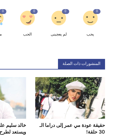
0
0
0
0
يحب
لم يعجبنى
الحب
م
المنشورات ذات الصلة
حقيقة عودة مي عمر إلى دراما الـ
خالد سليم عل
30 حلقة!
ويستعد لطرح 