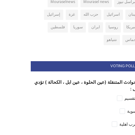
راسل نيوز
Mourasel news
Mouraselnews
بنان
اسرائيل
حزب الله
غزة
إسرائيل
مريكا
روسيا
ايران
سوريا
فلسطين
ماس
نتنياهو
VOTING POLL
وادث المتنقلة (عين الحلوة ، عين ابل ، الكحالة ) تؤدي
 :
تقسيم
وية
ب اهلية