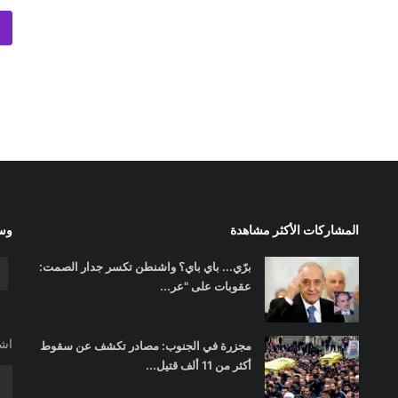
المشاركات الأكثر مشاهدة
وسا
برّي... باي باي؟ واشنطن تكسر جدار الصمت:
عقوبات على "عر...
اشت
مجزرة في الجنوب: مصادر تكشف عن سقوط
أكثر من 11 ألف قتيل...