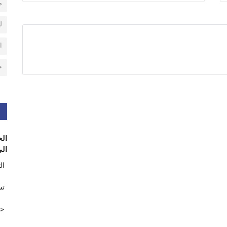
م
ل
ا
ح
الح
الى
ال
تس
حر