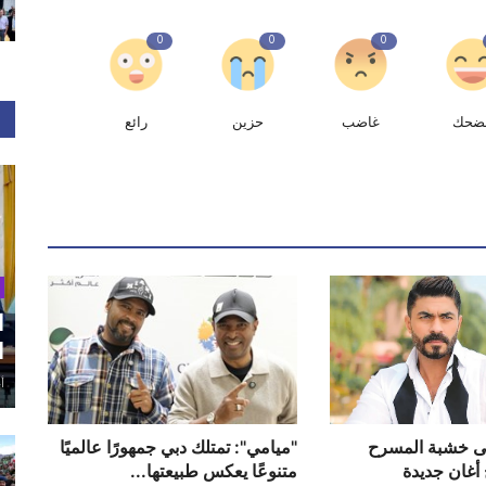
0
0
0
ضحك
غاضب
حزين
رائع
ا
ا
أغ
ى خشبة المسرح
"ميامي": تمتلك دبي جمهورًا عالميًا
أغان جديدة
متنوعًا يعكس طبيعتها...