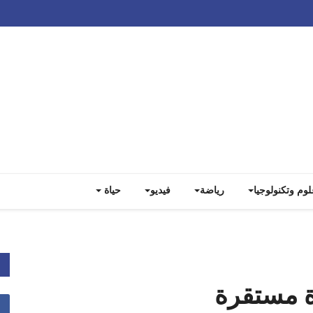
Track all markets on TradingView
لوم وتكنولوجيا
رياضة
فيديو
حياة
ة مستقرة