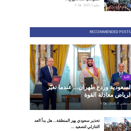
يوليو 3, 2025
0
RECOMMENDED POSTS
كتّابنا
لسعودية وردع طهران... عندما تغيّر
لرياض معادلة القوة
سطس 8, 2026
0
تحذير سعودي يهز المنطقة... هل بدأ العد
التنازلي لتصعيد ...