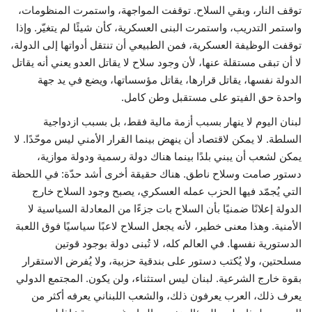
توقف النار، وبقي السلاح. توقفت المواجهة، واستمرت المنظومات،
واستمر التدريب، واستمرت البنى العسكرية، كأن شيئًا لم يتغيّر. وإذا
توقفت الوظيفة العسكرية، فمن الطبيعي أن تنتقل أدواتها إلى الدولة،
لا أن تبقى مستقلة عنها، لأن وجود سلاح لا يقاتل العدو يعني أنه يقاتل
الدولة نفسها، يقاتل قرارها، يقاتل مؤسساتها، ويضع في يد جهة
واحدة حق الفيتو على مستقبل وطن كامل.
لبنان اليوم لا ينهار بسبب أزمة مالية فقط، بل بسبب ازدواجية
السلطة. لا يمكن لاقتصاد أن ينهض بينما القرار الأمني ليس موحّدًا. لا
يمكن لشعب أن يبني بلدًا بينما هناك دولة رسمية ودولة موازية،
دستور صامت وسلاح ناطق. هناك حقيقة أخرى أشد حدّة: في اللحظة
التي يُجمّد فيها الحزب عمله العسكري، يصبح وجود السلاح خارج
الدولة إعلانًا ضمنيًا بأن السلاح بات جزءًا من المعادلة السياسية لا
الأمنية. وهذا معنى خطير، لأنه يجعل السلاح لاعبًا سياسيًا فوق اللعبة
الدستورية نفسها. في العالم كله، لا تُبنى دولة بوجود قوتين
مسلحتين، ولا يُكتب دستور على بندقية حزبية، ولا يُفرض الاستقرار
بقوة خارج الشرعية. لبنان ليس استثناء، ولن يكون. المجتمع الدولي
يعرف ذلك، العرب يعرفون ذلك، والشعب اللبناني يعرفه أكثر من