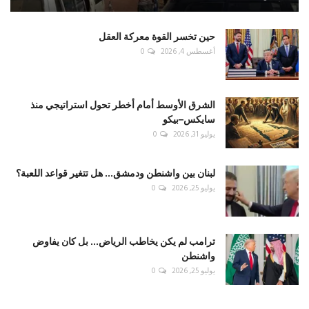
حين تخسر القوة معركة العقل
أغسطس 4, 2026
0
الشرق الأوسط أمام أخطر تحول استراتيجي منذ
سايكس–بيكو
يوليو 31, 2026
0
لبنان بين واشنطن ودمشق... هل تتغير قواعد اللعبة؟
يوليو 25, 2026
0
ترامب لم يكن يخاطب الرياض... بل كان يفاوض
واشنطن
يوليو 25, 2026
0