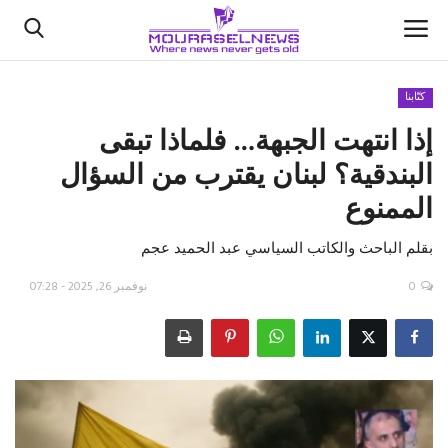
كتّابنا
إذا انتهت الجبهة… فلماذا تبقى
الأخبار
البندقية؟ لبنان يقترب من السؤال
كتّابنا
الممنوع
السعودية
بقلم الباحث والكاتب السياسي عبد الحميد عجم
اقتصاد
0
نوفمبر 26, 2025 - 07:28
علوم وتكنولوجيا
رياضة
فيديو