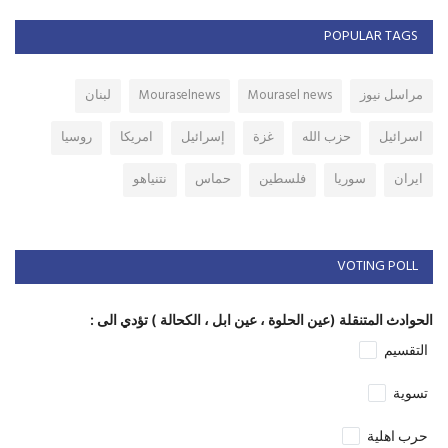
POPULAR TAGS
مراسل نيوز
Mourasel news
Mouraselnews
لبنان
اسرائيل
حزب الله
غزة
إسرائيل
امريكا
روسيا
ايران
سوريا
فلسطين
حماس
نتنياهو
VOTING POLL
الحوادث المتنقلة (عين الحلوة ، عين ابل ، الكحالة ) تؤدي الى :
التقسيم
تسوية
حرب اهلية