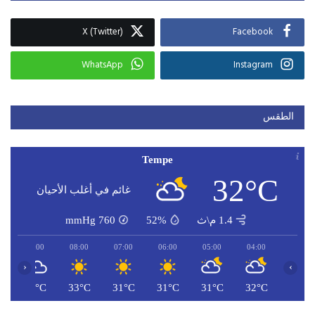
X (Twitter)
Facebook
WhatsApp
Instagram
الطقس
Tempe
32°C
غائم في أغلب الأحيان
1.4 م\ث
52%
760
mmHg
09:00
08:00
07:00
06:00
05:00
04:00
‹
›
C
35°C
33°C
31°C
31°C
31°C
32°C