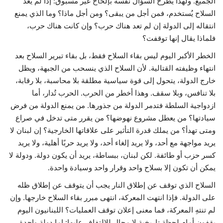
الجميع. ولهذا يطرح السؤال نفسه بإلحاح غير مسبوق: إذا لم يعد
السلاح يُستخدم، فمن أجل من يبقى؟ ومن أجل ماذا؟ وما الذي يمنع
انتقاله إلى الدولة إن لم تعد هناك حرب؟ وإن كانت هناك حرب،
فلماذا يقال إنها توقفت؟
الخطر الأكبر اليوم ليس بقاء السلاح فقط، بل بقاء تبرير السلاح بعد
انتهاء وظيفته القتالية. لأن السلاح الذي ينسحب من الجبهة، ويظل
خارج الدولة، يتحول إلى قوة سياسية مطلقة بلا محاسبة، بلا رقابة،
بلا تنافس، وبلا سقف. وهذا أخطر من الحرب. الحرب تُدار، أما
ازدواجية السلطة فتدمر الدولة من جذورها. من يمنع الدولة من فرض
سيادتها؟ من يعطل مشروع نهوضها؟ من يقرر متى تدخل في صراع
ومتى تهدأ؟ من يملك قدرة التأثير على علاقاتها الخارجية؟ إن لبنان لا
يريد مواجهة مع أحد، ولا يريد إلغاء أحد، ولا يريد حربًا أهلية، ولا يريد
كسر حزب أو طائفة. لكن لبنان، ببساطة، يريد أن يكون دولة. ودولة لا
يمكن أن تكون إلا بسلاح واحد وقرار واحد وسيادة واحدة.
السلاح الذي توقف عن إطلاق النار يجب أن يتوقف عن إطلاق ظله
على الدولة. فإذا انتهت المعركة، انتهى مبرر بقاء السلاح خارجها. وإن
لم تنتهِ المعركة، فما معنى إعلان توقف العمليات؟ اللبنانيون اليوم
يقفون أمام لحظة تاريخية لا مجال للالتفاف عليها: إما دولة واحدة