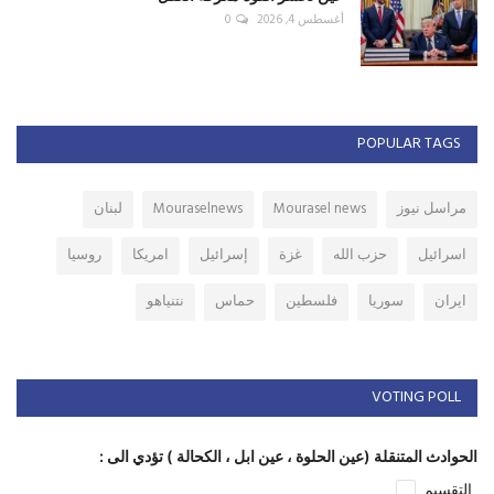
أغسطس 4, 2026
0
POPULAR TAGS
مراسل نيوز
Mourasel news
Mouraselnews
لبنان
اسرائيل
حزب الله
غزة
إسرائيل
امريكا
روسيا
ايران
سوريا
فلسطين
حماس
نتنياهو
VOTING POLL
الحوادث المتنقلة (عين الحلوة ، عين ابل ، الكحالة ) تؤدي الى :
التقسيم