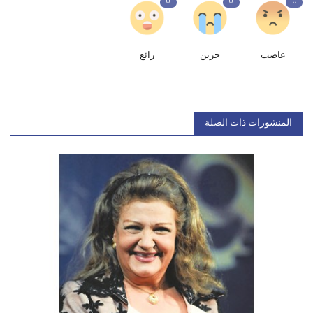
0
0
0
غاضب
حزين
رائع
المنشورات ذات الصلة