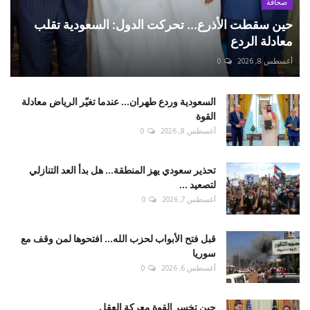
صحافة
حين سقطت الأذرع... تحركت الدول: السعودية تقلب
معادلة الردع
أغسطس 8, 2026
0
السعودية وردع طهران... عندما تغيّر الرياض معادلة
القوة
أغسطس 8, 2026
0
تحذير سعودي يهز المنطقة... هل بدأ العد التنازلي
لتصعيد ...
أغسطس 7, 2026
0
قبل فتح الأبواب لحزب الله... افتحوها لمن وقف مع
سوريا
أغسطس 6, 2026
0
حين تخسر القوة معركة العقل