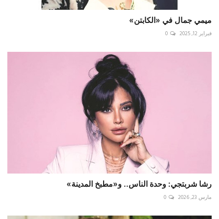
ميمي جمال في «الكابتن»
فبراير 12, 2025
0
رشا شربتجي: وحدة الناس.. و«مطبخ المدينة»
مارس 23, 2026
0