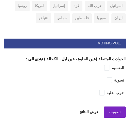
اسرائيل
حزب الله
غزة
إسرائيل
امريكا
روسيا
ايران
سوريا
فلسطين
حماس
نتنياهو
VOTING POLL
الحوادث المتنقلة (عين الحلوة ، عين ابل ، الكحالة ) تؤدي الى :
التقسيم
تسوية
حرب اهلية
تصويت
عرض النتائج