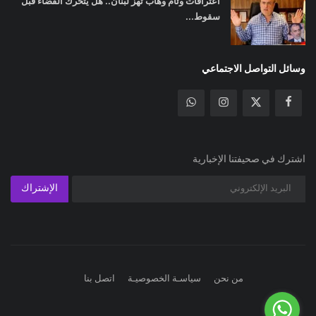
اعترافات وئام وهاب تهز لبنان.. هل يتحرك القضاء قبل
سقوط...
وسائل التواصل الاجتماعي
اشترك في صحيفتنا الإخبارية
الإشتراك
من نحن
سياسـة الخصوصيـة
اتصل بنا