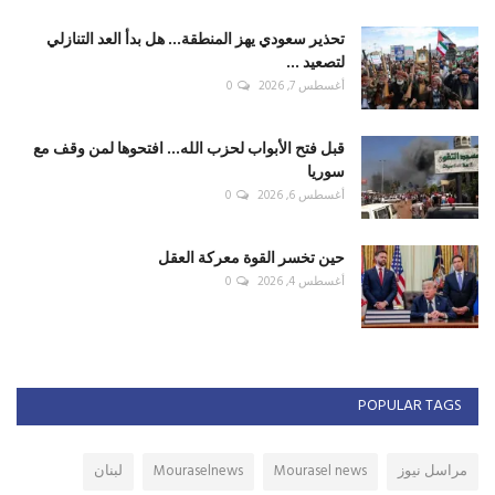
تحذير سعودي يهز المنطقة... هل بدأ العد التنازلي
لتصعيد ...
أغسطس 7, 2026
0
قبل فتح الأبواب لحزب الله... افتحوها لمن وقف مع
سوريا
أغسطس 6, 2026
0
حين تخسر القوة معركة العقل
أغسطس 4, 2026
0
POPULAR TAGS
مراسل نيوز
Mourasel news
Mouraselnews
لبنان