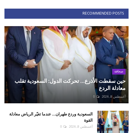
RECOMMENDED POSTS
صحافة
حين سقطت الأذرع... تحركت الدول: السعودية تقلب
معادلة الردع
أغسطس 8, 2026
0
السعودية وردع طهران... عندما تغيّر الرياض معادلة
القوة
أغسطس 8, 2026
0