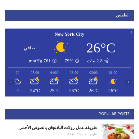
الطقس
New York City
26°C
صافي
2.8 م\ث
79%
761
mmHg
06:00
05:00
04:00
03:00
02:00
01:00
‹
›
C
24°C
24°C
25°C
25°C
26°C
26°C
POPULAR POSTS
طريقة عمل رولات الباذنجان بالصوص الأحمر
مارس 21, 2025
0