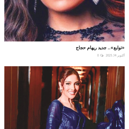
«توابع».. جديد ريهام حجاج
أكتوبر 14, 2025
0