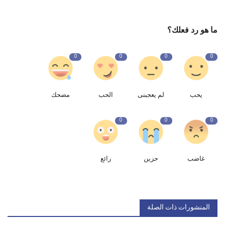
ما هو رد فعلك؟
0
0
0
0
يحب
لم يعجبنى
الحب
مضحك
0
0
0
غاضب
حزين
رائع
المنشورات ذات الصلة