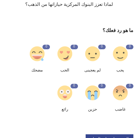
لماذا تعزز البنوك المركزية حيازاتها من الذهب؟
ما هو رد فعلك؟
0
0
0
0
يحب
لم يعجبنى
الحب
مضحك
0
0
0
غاضب
حزين
رائع