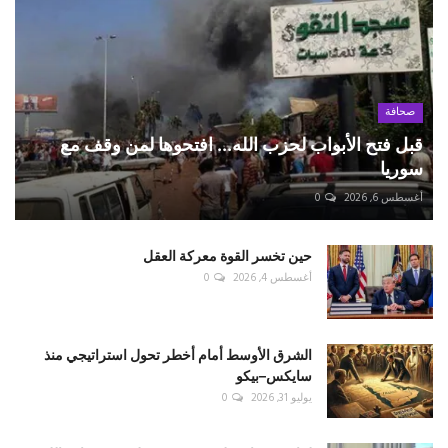
صحافة
قبل فتح الأبواب لحزب الله... افتحوها لمن وقف مع
سوريا
أغسطس 6, 2026
0
حين تخسر القوة معركة العقل
أغسطس 4, 2026
0
الشرق الأوسط أمام أخطر تحول استراتيجي منذ
سايكس–بيكو
يوليو 31, 2026
0