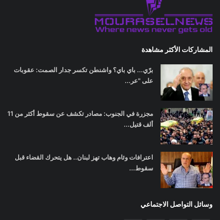
المشاركات الأكثر مشاهدة
برّي... باي باي؟ واشنطن تكسر جدار الصمت: عقوبات
على "عر...
مجزرة في الجنوب: مصادر تكشف عن سقوط أكثر من 11
ألف قتيل...
اعترافات وئام وهاب تهز لبنان.. هل يتحرك القضاء قبل
سقوط...
وسائل التواصل الاجتماعي