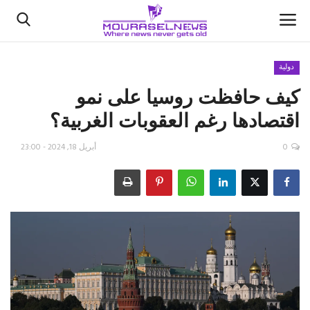
دولية
كيف حافظت روسيا على نمو
الأخبار
اقتصادها رغم العقوبات الغربية؟
كتّابنا
0
أبريل 18, 2024 - 23:00
السعودية
اقتصاد
علوم وتكنولوجيا
رياضة
فيديو