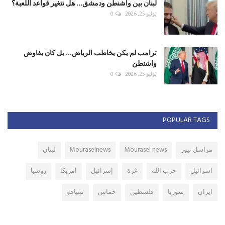
لبنان بين واشنطن ودمشق... هل تتغير قواعد اللعبة؟
يوليو 25, 2026
0
ترامب لم يكن يخاطب الرياض... بل كان يفاوض
واشنطن
يوليو 25, 2026
0
POPULAR TAGS
مراسل نيوز
Mourasel news
Mouraselnews
لبنان
اسرائيل
حزب الله
غزة
إسرائيل
امريكا
روسيا
ايران
سوريا
فلسطين
حماس
نتنياهو