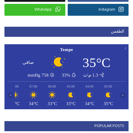
WhatsApp
Instagram
الطقس
Tempe
35°C
صافي
1.3 م\ث
33%
758
mmHg
08:00
07:00
06:00
05:00
04:00
03:00
‹
›
C
35°C
34°C
33°C
33°C
34°C
35°C
POPULAR POSTS