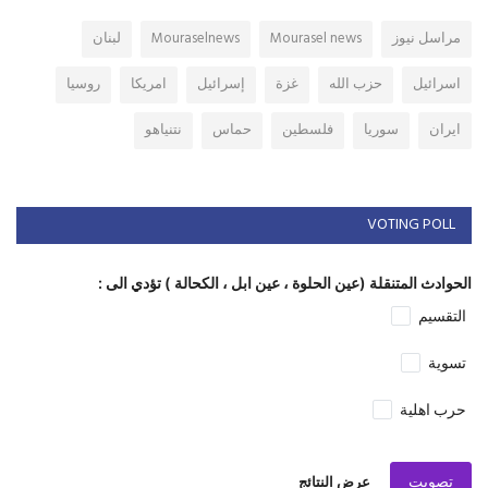
مراسل نيوز
Mourasel news
Mouraselnews
لبنان
اسرائيل
حزب الله
غزة
إسرائيل
امريكا
روسيا
ايران
سوريا
فلسطين
حماس
نتنياهو
VOTING POLL
الحوادث المتنقلة (عين الحلوة ، عين ابل ، الكحالة ) تؤدي الى :
التقسيم
تسوية
حرب اهلية
تصويت
عرض النتائج