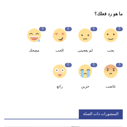
ما هو رد فعلك؟
0
0
0
0
يحب
لم يعجبنى
الحب
مضحك
0
0
0
غاضب
حزين
رائع
المنشورات ذات الصلة