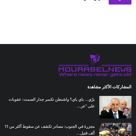
المشاركات الأكثر مشاهدة
برّي... باي باي؟ واشنطن تكسر جدار الصمت: عقوبات
على "عر...
مجزرة في الجنوب: مصادر تكشف عن سقوط أكثر من 11
ألف قتيل...