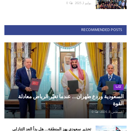
يوليو 3, 2025
0
RECOMMENDED POSTS
كتّابنا
السعودية وردع طهران... عندما تغيّر الرياض معادلة
القوة
أغسطس 8, 2026
0
تحذير سعودي يهز المنطقة... هل بدأ العد التنازلي