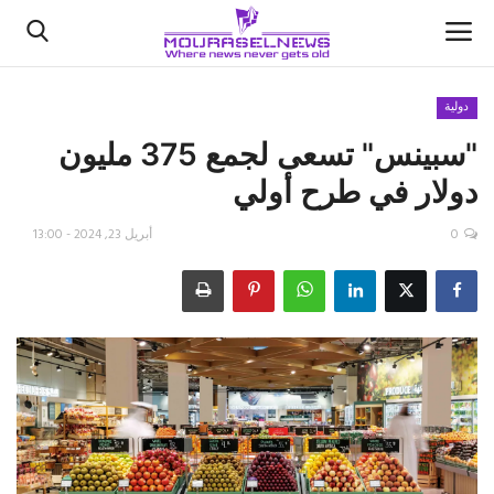
دولية
"سبينس" تسعى لجمع 375 مليون
الأخبار
دولار في طرح أولي
كتّابنا
0
أبريل 23, 2024 - 13:00
السعودية
اقتصاد
علوم وتكنولوجيا
رياضة
فيديو