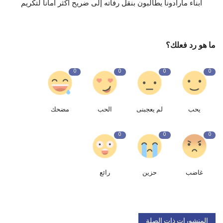
أبناء مارادونا يطالبون بنقل رفاته إلى ضريح أكثر أمانا لتكريم
ما هو رد فعلك؟
0
0
0
0
يحب
لم يعجبنى
الحب
مضحك
0
0
0
غاضب
حزين
رائع
المنشورات ذات الصلة