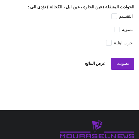
الحوادث المتنقلة (عين الحلوة ، عين ابل ، الكحالة ) تؤدي الى :
التقسيم
تسوية
حرب اهلية
تصويت
عرض النتائج