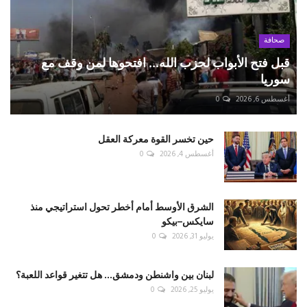
صحافة
قبل فتح الأبواب لحزب الله... افتحوها لمن وقف مع
سوريا
أغسطس 6, 2026
0
حين تخسر القوة معركة العقل
أغسطس 4, 2026
0
الشرق الأوسط أمام أخطر تحول استراتيجي منذ
سايكس–بيكو
يوليو 31, 2026
0
لبنان بين واشنطن ودمشق... هل تتغير قواعد اللعبة؟
يوليو 25, 2026
0