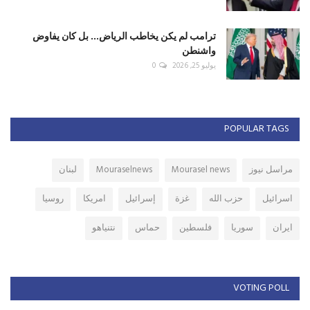
ترامب لم يكن يخاطب الرياض... بل كان يفاوض
واشنطن
يوليو 25, 2026
0
POPULAR TAGS
مراسل نيوز
Mourasel news
Mouraselnews
لبنان
اسرائيل
حزب الله
غزة
إسرائيل
امريكا
روسيا
ايران
سوريا
فلسطين
حماس
نتنياهو
VOTING POLL