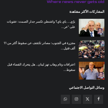
المشاركات الأكثر مشاهدة
برّي... باي باي؟ واشنطن تكسر جدار الصمت: عقوبات
على "عر...
مجزرة في الجنوب: مصادر تكشف عن سقوط أكثر من 11
ألف قتيل...
اعترافات وئام وهاب تهز لبنان.. هل يتحرك القضاء قبل
سقوط...
وسائل التواصل الاجتماعي