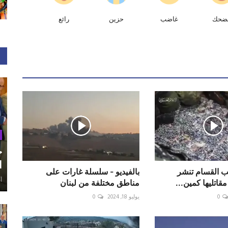
ضحك
غاضب
حزين
رائع
ح
ا
ائب القسام تنشر
بالفيديو - سلسلة غارات على
أغ
قاتليها كمين...
مناطق مختلفة من لبنان
0
يوليو 18, 2024
0