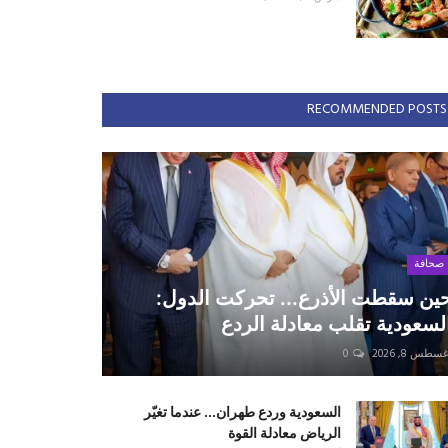
RECOMMENDED POSTS
صحافة
ين سقطت الأذرع... تحركت الدول:
لسعودية تقلب معادلة الردع
سطس 8, 2026
0
السعودية وردع طهران... عندما تغيّر
الرياض معادلة القوة