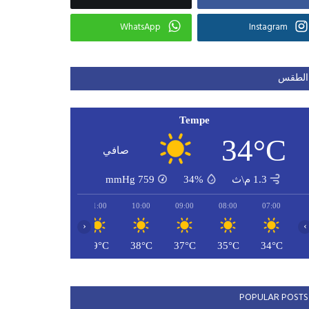
WhatsApp
Instagram
الطقس
Tempe
34°C
صافي
1.3 م\ث
34%
759
mmHg
13:00
12:00
11:00
10:00
09:00
08:00
07:00
‹
›
42°C
41°C
39°C
38°C
37°C
35°C
34°C
POPULAR POSTS