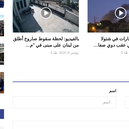
جارات في شتولا
بالفيديو: لحظة سقوط صاروخ أطلق
بي عقب دوي صفا...
من ‎لبنان على مبنى في "م...
0
نوفمبر 13, 2024
0
اسم