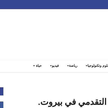
Track all markets on TradingView
لوم وتكنولوجيا
رياضة
فيديو
حياة
التقدمي في بيروت.