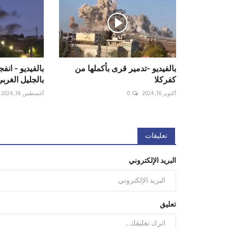
بالفيديو -تدمير قرى بأكملها من
بالفيديو - انف
كفركلا
بالجليل الغر
أكتوبر 16, 2024
0
أغسطس 18, 2024
تعليقات
البريد الإلكتروني
تعليق