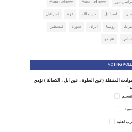
راسل نيوز
Mourasel news
Mouraselnews
بنان
اسرائيل
حزب الله
غزة
إسرائيل
مريكا
روسيا
ايران
سوريا
فلسطين
ماس
نتنياهو
VOTING POLL
وادث المتنقلة (عين الحلوة ، عين ابل ، الكحالة ) تؤدي
 :
تقسيم
وية
ب اهلية