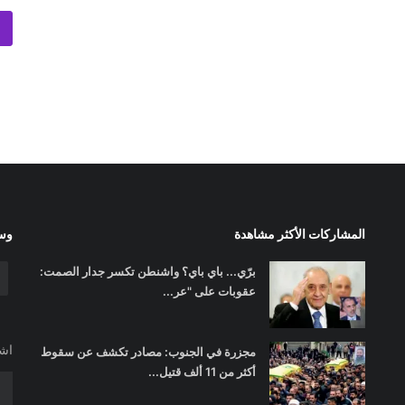
المشاركات الأكثر مشاهدة
وسا
برّي... باي باي؟ واشنطن تكسر جدار الصمت:
عقوبات على "عر...
اشت
مجزرة في الجنوب: مصادر تكشف عن سقوط
أكثر من 11 ألف قتيل...