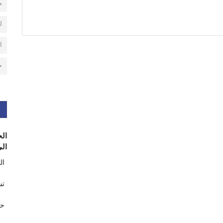
م
ل
ا
ح
الح
الى
ال
تس
حر