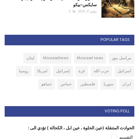
سايكس–بيكو
يوليو 31, 2026
0
POPULAR TAGS
مراسل نيوز
Mourasel news
Mouraselnews
لبنان
اسرائيل
حزب الله
غزة
إسرائيل
امريكا
روسيا
ايران
سوريا
فلسطين
حماس
نتنياهو
VOTING POLL
الحوادث المتنقلة (عين الحلوة ، عين ابل ، الكحالة ) تؤدي الى :
التقسيم