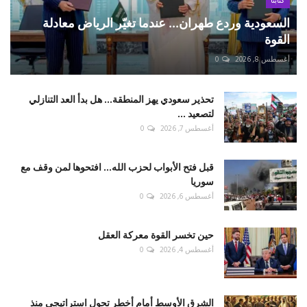
كتّابنا
السعودية وردع طهران... عندما تغيّر الرياض معادلة
القوة
أغسطس 8, 2026
0
تحذير سعودي يهز المنطقة... هل بدأ العد التنازلي
لتصعيد ...
أغسطس 7, 2026
0
قبل فتح الأبواب لحزب الله... افتحوها لمن وقف مع
سوريا
أغسطس 6, 2026
0
حين تخسر القوة معركة العقل
أغسطس 4, 2026
0
الشرق الأوسط أمام أخطر تحول استراتيجي منذ