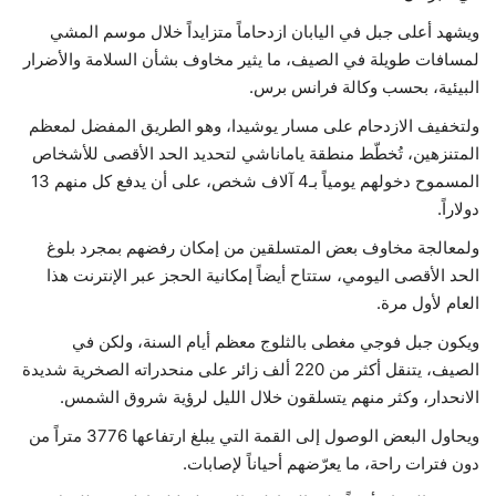
ويشهد أعلى جبل في اليابان ازدحاماً متزايداً خلال موسم المشي
حياة
لمسافات طويلة في الصيف، ما يثير مخاوف بشأن السلامة والأضرار
البيئية، بحسب وكالة فرانس برس.
ولتخفيف الازدحام على مسار يوشيدا، وهو الطريق المفضل لمعظم
المتنزهين، تُخطّط منطقة ياماناشي لتحديد الحد الأقصى للأشخاص
المسموح دخولهم يومياً بـ4 آلاف شخص، على أن يدفع كل منهم 13
دولاراً.
ولمعالجة مخاوف بعض المتسلقين من إمكان رفضهم بمجرد بلوغ
الحد الأقصى اليومي، ستتاح أيضاً إمكانية الحجز عبر الإنترنت هذا
العام لأول مرة.
ويكون جبل فوجي مغطى بالثلوج معظم أيام السنة، ولكن في
الصيف، يتنقل أكثر من 220 ألف زائر على منحدراته الصخرية شديدة
الانحدار، وكثر منهم يتسلقون خلال الليل لرؤية شروق الشمس.
ويحاول البعض الوصول إلى القمة التي يبلغ ارتفاعها 3776 متراً من
دون فترات راحة، ما يعرّضهم أحياناً لإصابات.