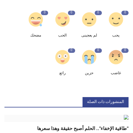
0
0
0
0
يحب
لم يعجبنى
الحب
مضحك
0
0
0
غاضب
حزين
رائع
المنشورات ذات الصلة
"طاقية الإخفاء".. الحلم أصبح حقيقة وهذا سعرها