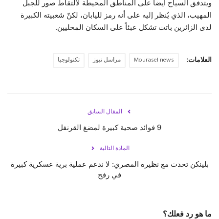
ويتدفق السياح أيضاً على المناطق المحيطة لالتقاط صور للجبل
المهيب، الذي يُنظر إليه على أنه رمز لليابان، لكنّ شعبيته الكبيرة
لدى الزائرين باتت تشكل عبئاً على السكان المحليين.
العلامات:
Mourasel news
مراسل نيوز
تكنولوجيا
المقال السابق
9 فوائد صحية كبيرة لمضغ القرنفل
المادة التالية
بلينكن تحدث مع نظيره المصري: لا ندعم عملية برية عسكرية كبيرة
في رفح
ما هو رد فعلك؟