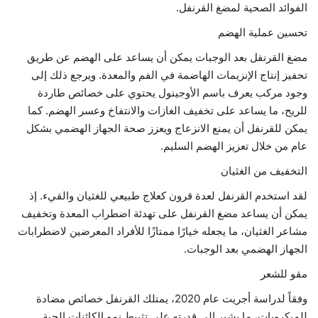
الفوائد الصحية لمضغ القرنفل.
حياة
تحسين عملية الهضم
مضغ القرنفل بعد الوجبات يمكن أن يساعد على الهضم عن طريق
تحفيز إنتاج الإنزيمات الهاضمة في الفم والمعدة. ويرجع ذلك إلى
وجود مركب يعرف باسم الأوجينول يحتوي على خصائص طاردة
للريح، ما يساعد على تخفيف الغازات والانتفاخ وعسر الهضم. كما
يمكن للقرنفل أن يمنع الانزعاج ويعزز صحة الجهاز الهضمي بشكل
عام من خلال تعزيز الهضم السليم.
التخفيف من الغثيان
لقد استخدم القرنفل لعدة قرون كعلاج طبيعي للغثيان والقيء. إذ
يمكن أن يساعد مضغ القرنفل على تهدئة اضطراب المعدة وتخفيف
مشاعر الغثيان، ما يجعله خيارًا ممتازًا للأفراد المعرضين لاضطرابات
الجهاز الهضمي بعد الوجبات.
مقو للشعر
وفقاً لدراسة أجريت عام 2020، يمتلك القرنفل خصائص مضادة
للميكروبات، ما يشير إلى قدرته على تثبيط نمو الكائنات الحية