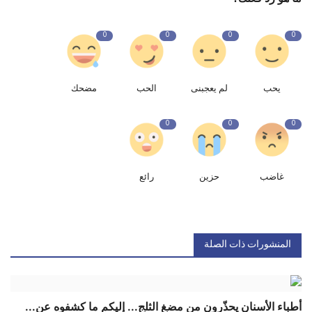
0
0
0
0
يحب
لم يعجبنى
الحب
مضحك
0
0
0
غاضب
حزين
رائع
المنشورات ذات الصلة
أطباء الأسنان يحذّرون من مضغ الثلج... إليكم ما كشفوه عن...