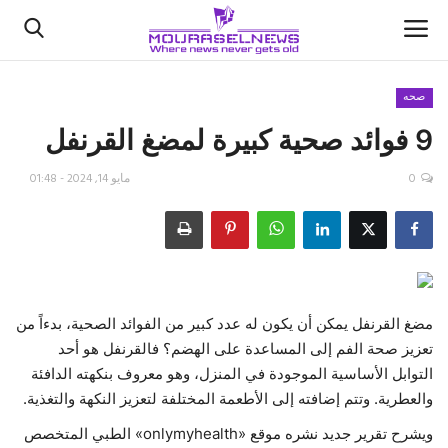
صحه
9 فوائد صحية كبيرة لمضغ القرنفل
الأخبار
0
مايو 14, 2024 - 01:48
كتّابنا
السعودية
اقتصاد
مضغ القرنفل يمكن أن يكون له عدد كبير من الفوائد الصحية، بدءاً من
علوم وتكنولوجيا
تعزيز صحة الفم إلى المساعدة على الهضم؟ فالقرنفل هو أحد
التوابل الأساسية الموجودة في المنزل، وهو معروف بنكهته الدافئة
رياضة
والعطرية. وتتم إضافته إلى الأطعمة المختلفة لتعزيز النكهة والتغذية.
ويشرح تقرير جديد نشره موقع «onlymyhealth» الطبي المتخصص
فيديو