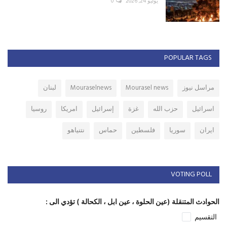
يوليو 24, 2026
0
POPULAR TAGS
مراسل نيوز
Mourasel news
Mouraselnews
لبنان
اسرائيل
حزب الله
غزة
إسرائيل
امريكا
روسيا
ايران
سوريا
فلسطين
حماس
نتنياهو
VOTING POLL
الحوادث المتنقلة (عين الحلوة ، عين ابل ، الكحالة ) تؤدي الى :
التقسيم