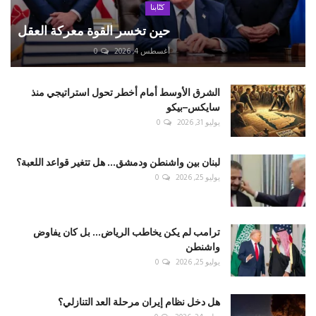
كتّابنا
حين تخسر القوة معركة العقل
أغسطس 4, 2026
0
الشرق الأوسط أمام أخطر تحول استراتيجي منذ
سايكس–بيكو
يوليو 31, 2026
0
لبنان بين واشنطن ودمشق... هل تتغير قواعد اللعبة؟
يوليو 25, 2026
0
ترامب لم يكن يخاطب الرياض... بل كان يفاوض
واشنطن
يوليو 25, 2026
0
هل دخل نظام إيران مرحلة العد التنازلي؟