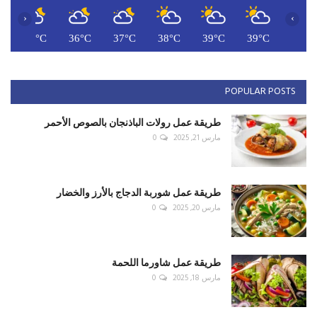
‹
›
C
36°C
36°C
37°C
38°C
39°C
39°C
POPULAR POSTS
طريقة عمل رولات الباذنجان بالصوص الأحمر
مارس 21, 2025
0
طريقة عمل شوربة الدجاج بالأرز والخضار
مارس 20, 2025
0
طريقة عمل شاورما اللحمة
مارس 18, 2025
0