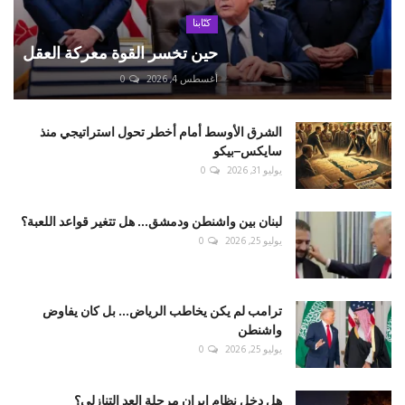
كتّابنا
حين تخسر القوة معركة العقل
أغسطس 4, 2026
0
الشرق الأوسط أمام أخطر تحول استراتيجي منذ
سايكس–بيكو
يوليو 31, 2026
0
لبنان بين واشنطن ودمشق... هل تتغير قواعد اللعبة؟
يوليو 25, 2026
0
ترامب لم يكن يخاطب الرياض... بل كان يفاوض
واشنطن
يوليو 25, 2026
0
هل دخل نظام إيران مرحلة العد التنازلي؟