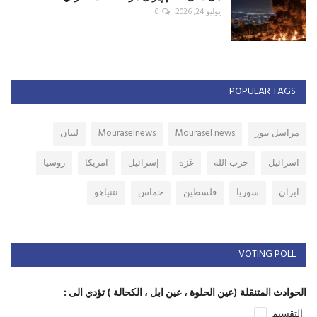
يوليو 24, 2026
0
POPULAR TAGS
مراسل نيوز
Mourasel news
Mouraselnews
لبنان
اسرائيل
حزب الله
غزة
إسرائيل
امريكا
روسيا
ايران
سوريا
فلسطين
حماس
نتنياهو
VOTING POLL
الحوادث المتنقلة (عين الحلوة ، عين ابل ، الكحالة ) تؤدي الى :
التقسيم