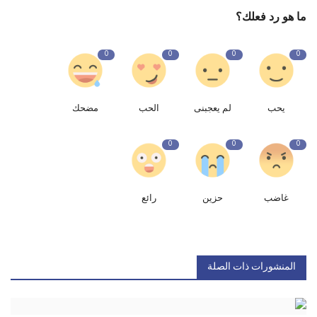
ما هو رد فعلك؟
0
0
0
0
يحب
لم يعجبنى
الحب
مضحك
0
0
0
غاضب
حزين
رائع
المنشورات ذات الصلة