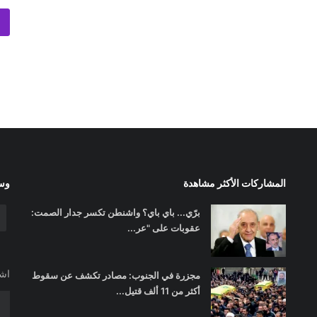
المشاركات الأكثر مشاهدة
وسا
برّي... باي باي؟ واشنطن تكسر جدار الصمت:
عقوبات على "عر...
اشت
مجزرة في الجنوب: مصادر تكشف عن سقوط
أكثر من 11 ألف قتيل...