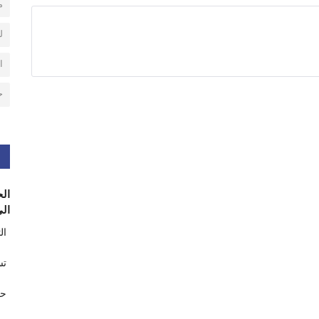
م
ل
ا
ح
الح
الى
ال
تس
حر