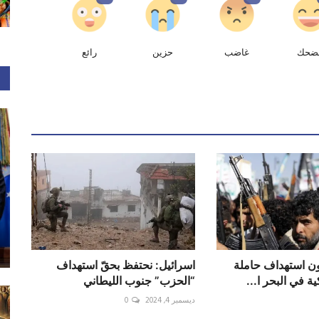
ضحك
غاضب
حزين
رائع
ون استهداف حاملة
اسرائيل: نحتفظ بحقّ استهداف
ة في البحر ا...
“الحزب” جنوب الليطاني
ديسمبر 4, 2024
0