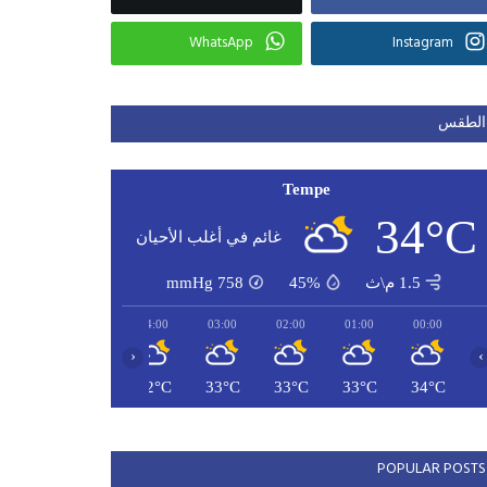
WhatsApp
Instagram
الطقس
Tempe
34°C
غائم في أغلب الأحيان
1.5 م\ث
45%
758
mmHg
06:00
05:00
04:00
03:00
02:00
01:00
00:00
‹
›
31°C
32°C
32°C
33°C
33°C
33°C
34°C
POPULAR POSTS