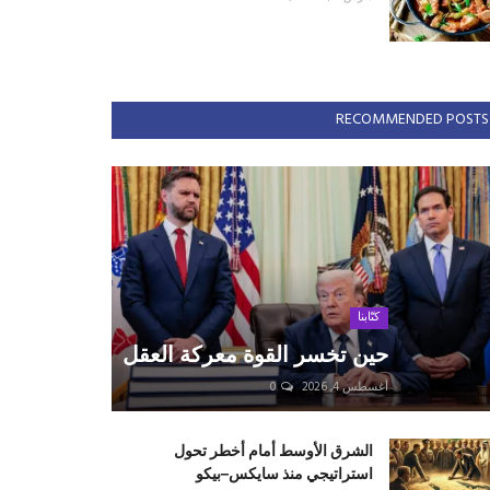
RECOMMENDED POSTS
كتّابنا
حين تخسر القوة معركة العقل
أغسطس 4, 2026
0
الشرق الأوسط أمام أخطر تحول
استراتيجي منذ سايكس–بيكو