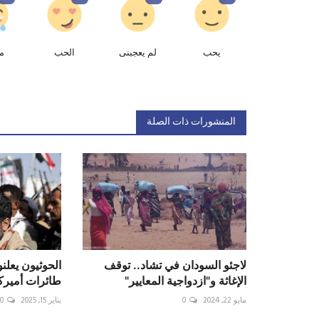
يحب
لم يعجبنى
الحب
م
المنشورات ذات الصلة
لاجئو السودان في تشاد.. توقف
الحوثيون يعلن
الإغاثة و"ازدواجية المعايير"
طائرات أميركي
مايو 22, 2024
0
يناير 15, 2025
0