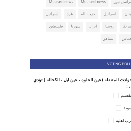
راسل نيوز
Mourasel news
Mouraselnews
بنان
اسرائيل
حزب الله
غزة
إسرائيل
مريكا
روسيا
ايران
سوريا
فلسطين
ماس
نتنياهو
VOTING POLL
وادث المتنقلة (عين الحلوة ، عين ابل ، الكحالة ) تؤدي
 :
تقسيم
وية
ب اهلية