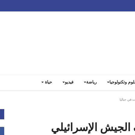
Track all markets on TradingView
لوم وتكنولوجيا
رياضة
فيديو
حياة
 في جباليا
الجيش الإسرائيلي