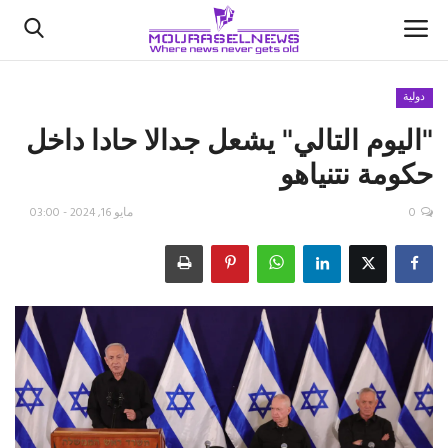
دولية
"اليوم التالي" يشعل جدالا حادا داخل
الأخبار
حكومة نتنياهو
كتّابنا
0
مايو 16, 2024 - 03:00
السعودية
اقتصاد
علوم وتكنولوجيا
رياضة
فيديو