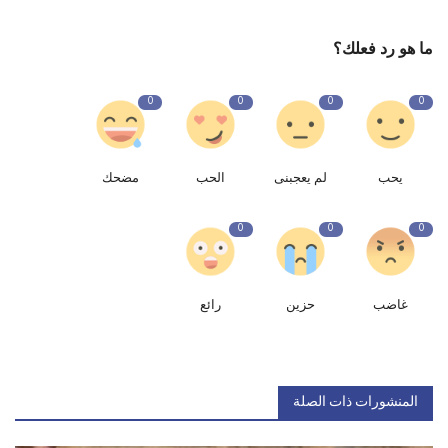
ما هو رد فعلك؟
0
0
0
0
يحب
لم يعجبنى
الحب
مضحك
0
0
0
غاضب
حزين
رائع
المنشورات ذات الصلة