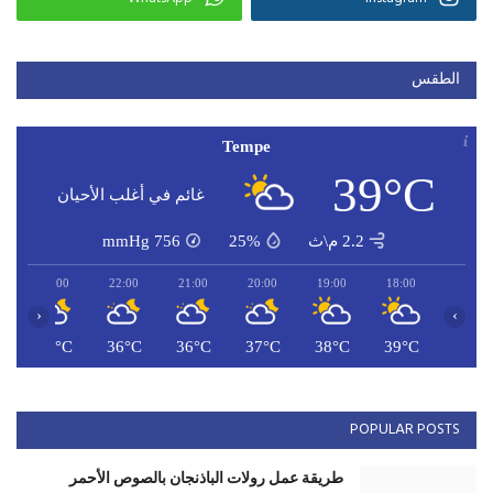
الطقس
Tempe
39°C
غائم في أغلب الأحيان
2.2 م\ث
25%
756
mmHg
23:00
22:00
21:00
20:00
19:00
18:00
‹
›
C
35°C
36°C
36°C
37°C
38°C
39°C
POPULAR POSTS
طريقة عمل رولات الباذنجان بالصوص الأحمر