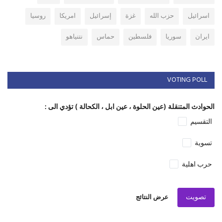
اسرائيل
حزب الله
غزة
إسرائيل
امريكا
روسيا
ايران
سوريا
فلسطين
حماس
نتنياهو
VOTING POLL
الحوادث المتنقلة (عين الحلوة ، عين ابل ، الكحالة ) تؤدي الى :
التقسيم
تسوية
حرب اهلية
تصويت
عرض النتائج