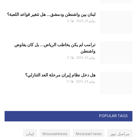
لبنان بين واشنطن ودمشق... هل تتغير قواعد اللعبة؟
يوليو 25, 2026
0
ترامب لم يكن يخاطب الرياض... بل كان يفاوض
واشنطن
يوليو 25, 2026
0
هل دخل نظام إيران مرحلة العد التنازلي؟
يوليو 24, 2026
0
POPULAR TAGS
مراسل نيوز
Mourasel news
Mouraselnews
لبنان