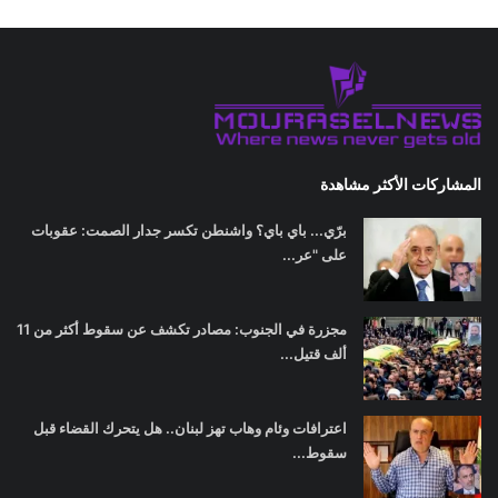
المشاركات الأكثر مشاهدة
برّي... باي باي؟ واشنطن تكسر جدار الصمت: عقوبات
على "عر...
مجزرة في الجنوب: مصادر تكشف عن سقوط أكثر من 11
ألف قتيل...
اعترافات وئام وهاب تهز لبنان.. هل يتحرك القضاء قبل
سقوط...