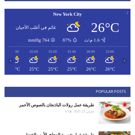
New York City
26°C
غائم في أغلب الأحيان
1.6 م\ث
87%
764
mmHg
04:00
03:00
02:00
01:00
00:00
23:00
‹
›
C
25°C
25°C
25°C
25°C
26°C
26°C
POPULAR POSTS
طريقة عمل رولات الباذنجان بالصوص الأحمر
مارس 21, 2025
0
طريقة عمل شوربة الدجاج بالأرز والخضار