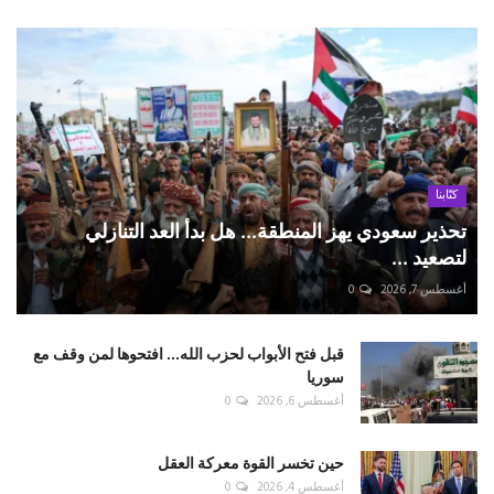
كتّابنا
تحذير سعودي يهز المنطقة... هل بدأ العد التنازلي
لتصعيد ...
أغسطس 7, 2026
0
قبل فتح الأبواب لحزب الله... افتحوها لمن وقف مع
سوريا
أغسطس 6, 2026
0
حين تخسر القوة معركة العقل
أغسطس 4, 2026
0