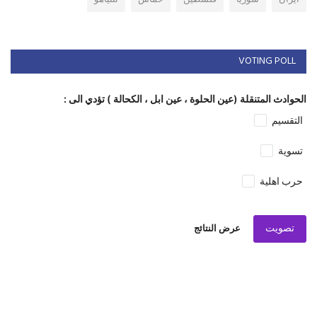
VOTING POLL
الحوادث المتنقلة (عين الحلوة ، عين ابل ، الكحالة ) تؤدي الى :
التقسيم
تسوية
حرب اهلية
تصويت
عرض النتائج