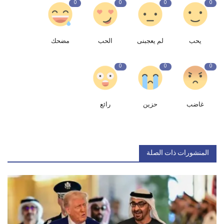
0
0
0
0
يحب
لم يعجبنى
الحب
مضحك
0
0
0
غاضب
حزين
رائع
المنشورات ذات الصلة