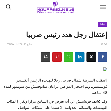
دولية
إعتقال رجل هدد رئيس صربيا
الأخبار
0
مايو 16, 2024 - 19:06
كتّابنا
السعودية
اقتصاد
إعتقلت الشرطة شمال صربيا، رجلا لتهديده الرئيس ألكسندر
علوم وتكنولوجيا
فوتشيتش، وتم احتجاز المواطن دراغان مياتوفيتش من سومبور لمدة
48 ساعة.
رياضة
وقد كشف فوتشيتش عن أنه تعرض في السابق مرارا وتكرارا لمئات
التهديدات والشتائم العدوانية، لا سيما على شبكات التواصل
فيديو