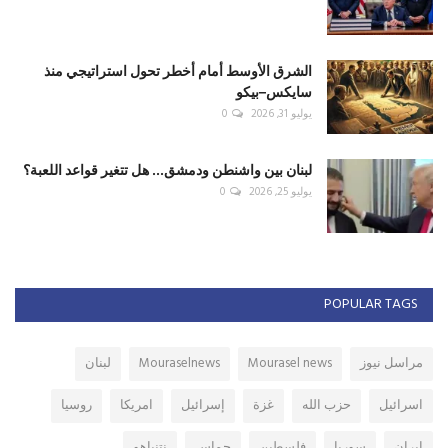
الشرق الأوسط أمام أخطر تحول استراتيجي منذ
سايكس–بيكو
يوليو 31, 2026
0
لبنان بين واشنطن ودمشق... هل تتغير قواعد اللعبة؟
يوليو 25, 2026
0
POPULAR TAGS
مراسل نيوز
Mourasel news
Mouraselnews
لبنان
اسرائيل
حزب الله
غزة
إسرائيل
امريكا
روسيا
ايران
سوريا
فلسطين
حماس
نتنياهو