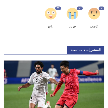
0
0
0
غاضب
حزين
رائع
المنشورات ذات الصلة