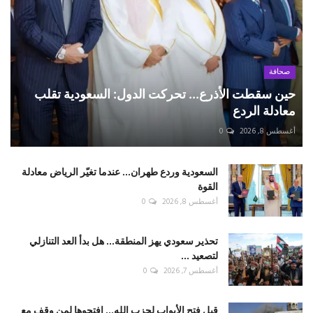
صحافة
حين سقطت الأذرع... تحركت الدول: السعودية تقلب
معادلة الردع
أغسطس 8, 2026
0
السعودية وردع طهران... عندما تغيّر الرياض معادلة
القوة
أغسطس 8, 2026
0
تحذير سعودي يهز المنطقة... هل بدأ العد التنازلي
لتصعيد ...
أغسطس 7, 2026
0
قبل فتح الأبواب لحزب الله... افتحوها لمن وقف مع