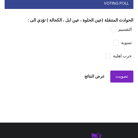
VOTING POLL
الحوادث المتنقلة (عين الحلوة ، عين ابل ، الكحالة ) تؤدي الى :
التقسيم
تسوية
حرب اهلية
تصويت
عرض النتائج