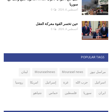
سوريا
أغسطس 6, 2026
0
حين تخسر القوة معركة العقل
أغسطس 4, 2026
0
POPULAR TAGS
مراسل نيوز
Mourasel news
Mouraselnews
لبنان
اسرائيل
حزب الله
غزة
إسرائيل
امريكا
روسيا
ايران
سوريا
فلسطين
حماس
نتنياهو