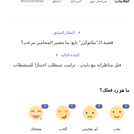
العلامات:
مراسل نيوز
اسرائيل
نتنياهو
Mouraselnews
المقال السابق
قضية الـ”تيكتوكرز” تابع: ما مصير المحامي مرعب؟
المادة التالية
قبل مناظراته مع بايدن… ترامب سيطلب اختبارًا للمنشطات
ما هو رد فعلك؟
0
0
0
0
يحب
لم يعجبنى
الحب
مضحك