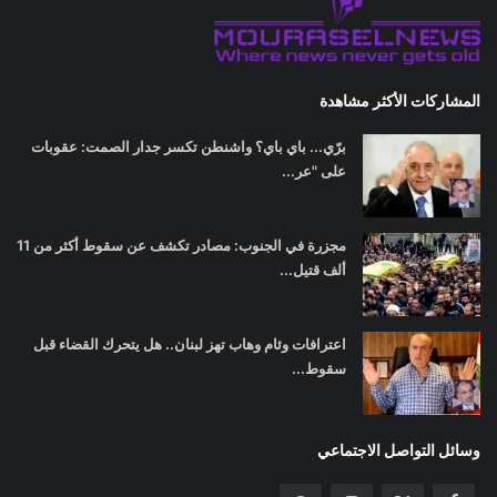
المشاركات الأكثر مشاهدة
برّي... باي باي؟ واشنطن تكسر جدار الصمت: عقوبات
على "عر...
مجزرة في الجنوب: مصادر تكشف عن سقوط أكثر من 11
ألف قتيل...
اعترافات وئام وهاب تهز لبنان.. هل يتحرك القضاء قبل
سقوط...
وسائل التواصل الاجتماعي