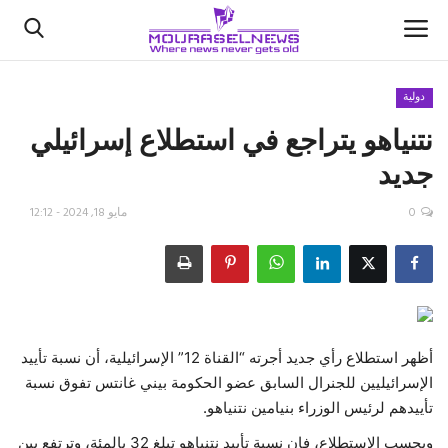
دولية
نتنياهو يتراجع في استطلاع إسرائيلي
الأخبار
جديد
كتّابنا
0
مايو 18, 2024 - 12:12
السعودية
اقتصاد
علوم وتكنولوجيا
أظهر استطلاع رأي جديد أجرته “القناة 12” الإسرائيلية، أن نسبة تأييد
الإسرائيليين للجنرال السابق عضو الحكومة بيني غانتس تفوق نسبة
رياضة
تأييدهم لرئيس الوزراء بنيامين نتنياهو.
فيديو
وبحسب الاستطلاع، فإن نسبة تأييد نتنياهو تبلغ 32 بالمئة، وترتفع بين