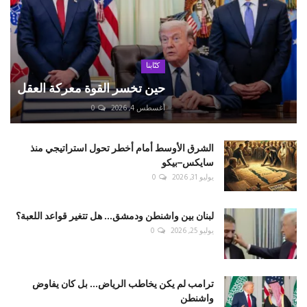
كتّابنا
حين تخسر القوة معركة العقل
أغسطس 4, 2026
0
الشرق الأوسط أمام أخطر تحول استراتيجي منذ
سايكس–بيكو
يوليو 31, 2026
0
لبنان بين واشنطن ودمشق... هل تتغير قواعد اللعبة؟
يوليو 25, 2026
0
ترامب لم يكن يخاطب الرياض... بل كان يفاوض
واشنطن