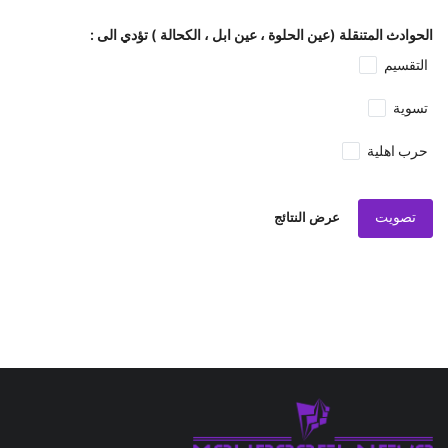
الحوادث المتنقلة (عين الحلوة ، عين ابل ، الكحالة ) تؤدي الى :
التقسيم
تسوية
حرب اهلية
تصويت
عرض النتائج