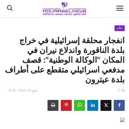
لبنان
انفجار محلقة إسرائيلية في خراج
الأخبار
بلدة الناقورة واندلاع نيران في
كتّابنا
المكان "الوكالة الوطنية": قصف
مدفعي اسرائيلي متقطع على أطراف
السعودية
بلدة عيترون
اقتصاد
0
مايو 23, 2024 - 15:32
علوم وتكنولوجيا
رياضة
فيديو