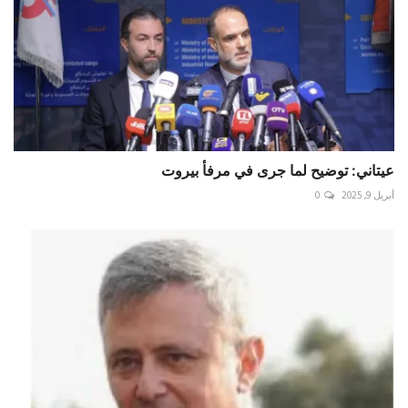
عيتاني: توضيح لما جرى في مرفأ بيروت
أبريل 9, 2025
0