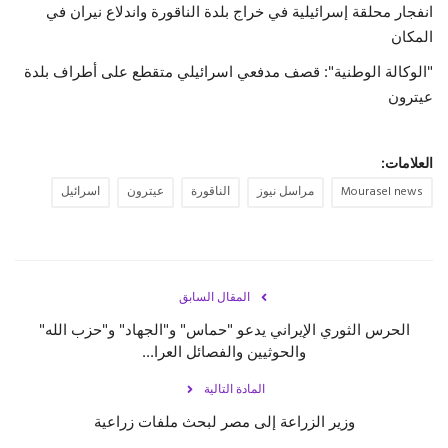
انفجار محلقة إسرائيلية في خراج بلدة الناقورة واندلاع نيران في
المكان
حياة
"الوكالة الوطنية": قصف مدفعي اسرائيلي متقطع على أطراف بلدة
عيترون
العلامات:
Mourasel news
مراسل نيوز
الناقورة
عيترون
اسرائيل
المقال السابق
الحرس الثوري الإيراني يدعو "حماس" و"الجهاد" و"حزب الله"
والحوثيين والفصائل العرا...
المادة التالية
وزير الزراعة إلى مصر لبحث ملفات زراعية