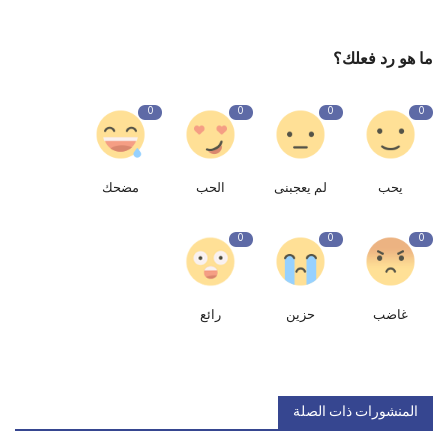
ما هو رد فعلك؟
0
0
0
0
يحب
لم يعجبنى
الحب
مضحك
0
0
0
غاضب
حزين
رائع
المنشورات ذات الصلة