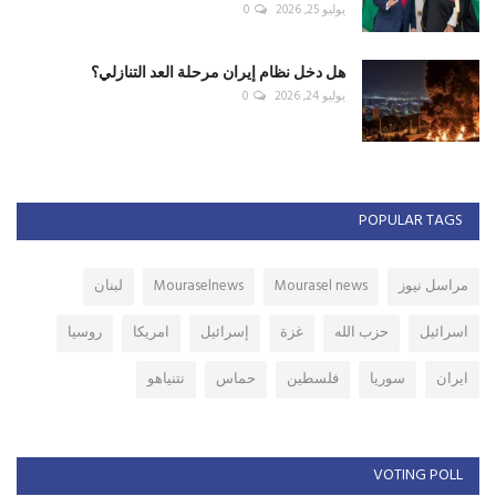
يوليو 25, 2026
0
هل دخل نظام إيران مرحلة العد التنازلي؟
يوليو 24, 2026
0
POPULAR TAGS
مراسل نيوز
Mourasel news
Mouraselnews
لبنان
اسرائيل
حزب الله
غزة
إسرائيل
امريكا
روسيا
ايران
سوريا
فلسطين
حماس
نتنياهو
VOTING POLL