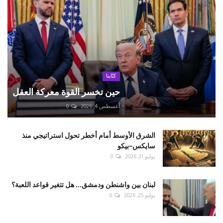
كتّابنا
حين تخسر القوة معركة العقل
أغسطس 4, 2026
0
الشرق الأوسط أمام أخطر تحول استراتيجي منذ
سايكس–بيكو
يوليو 31, 2026
0
لبنان بين واشنطن ودمشق... هل تتغير قواعد اللعبة؟
يوليو 25, 2026
0