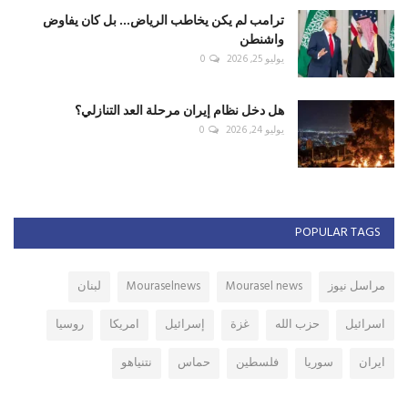
ترامب لم يكن يخاطب الرياض... بل كان يفاوض
واشنطن
يوليو 25, 2026
0
هل دخل نظام إيران مرحلة العد التنازلي؟
يوليو 24, 2026
0
POPULAR TAGS
مراسل نيوز
Mourasel news
Mouraselnews
لبنان
اسرائيل
حزب الله
غزة
إسرائيل
امريكا
روسيا
ايران
سوريا
فلسطين
حماس
نتنياهو