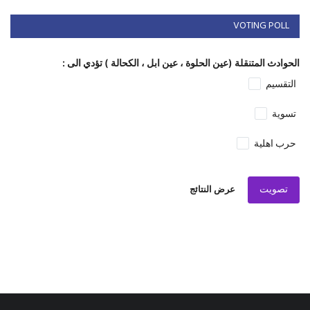
VOTING POLL
الحوادث المتنقلة (عين الحلوة ، عين ابل ، الكحالة ) تؤدي الى :
التقسيم
تسوية
حرب اهلية
تصويت
عرض النتائج