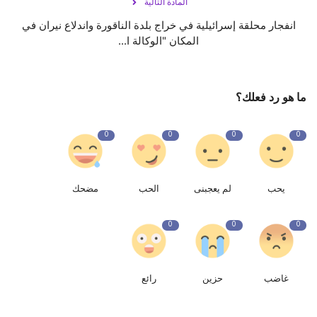
المادة التالية
انفجار محلقة إسرائيلية في خراج بلدة الناقورة واندلاع نيران في
المكان "الوكالة ا...
ما هو رد فعلك؟
0
0
0
0
يحب
لم يعجبنى
الحب
مضحك
0
0
0
غاضب
حزين
رائع