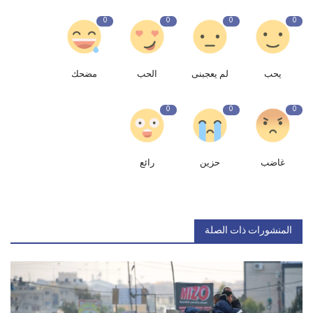
0
0
0
0
يحب
لم يعجبنى
الحب
مضحك
0
0
0
غاضب
حزين
رائع
المنشورات ذات الصلة