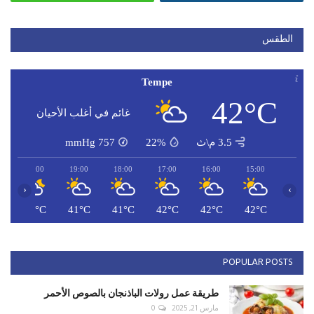
الطقس
Tempe
42°C
غائم في أغلب الأحيان
3.5 م\ث
22%
757
mmHg
20:00
19:00
18:00
17:00
16:00
15:00
‹
›
C
41°C
41°C
41°C
42°C
42°C
42°C
POPULAR POSTS
طريقة عمل رولات الباذنجان بالصوص الأحمر
مارس 21, 2025
0