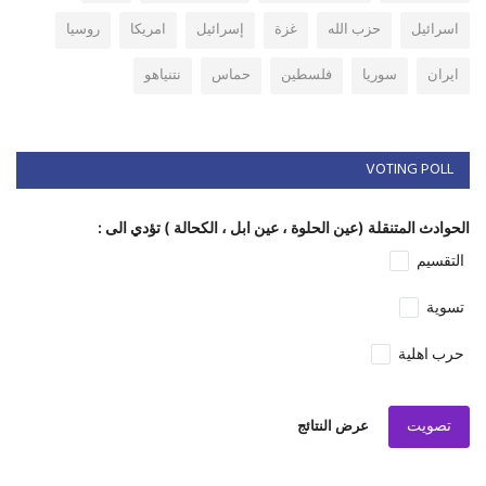
اسرائيل
حزب الله
غزة
إسرائيل
امريكا
روسيا
ايران
سوريا
فلسطين
حماس
نتنياهو
VOTING POLL
الحوادث المتنقلة (عين الحلوة ، عين ابل ، الكحالة ) تؤدي الى :
التقسيم
تسوية
حرب اهلية
تصويت
عرض النتائج