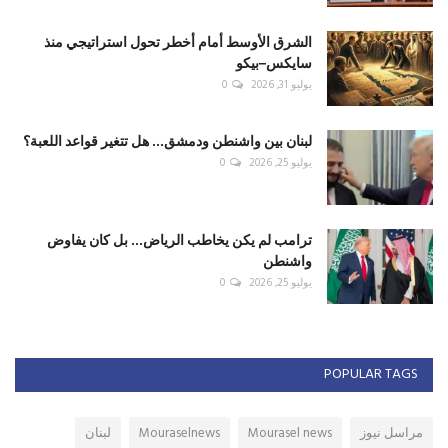
الشرق الأوسط أمام أخطر تحول استراتيجي منذ
سايكس–بيكو
يوليو 31, 2026
0
لبنان بين واشنطن ودمشق... هل تتغير قواعد اللعبة؟
يوليو 25, 2026
0
ترامب لم يكن يخاطب الرياض... بل كان يفاوض
واشنطن
يوليو 25, 2026
0
POPULAR TAGS
مراسل نيوز
Mourasel news
Mouraselnews
لبنان