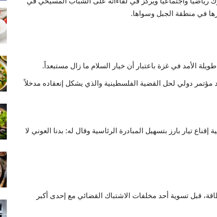
رك رياضياً واجتماعياً ويركز في لقاءاته على الشباب المسيحي في
ها في منطقة الجبل وسواها.
ة الأمد في غزة باعتبار أن خيار السلام ما زال مستبعداً.
مؤتمر دولي لحل القضية الفلسطينية والذي يشكل إنعقاده مدخلاً
قناع تيار بارز بتسهيل المبادرة الرئاسية وقال له: بدنا العوني لا
قة، قبل تسوية أحد مخلفات الاشتباك القضائي مع إحدى أكبر