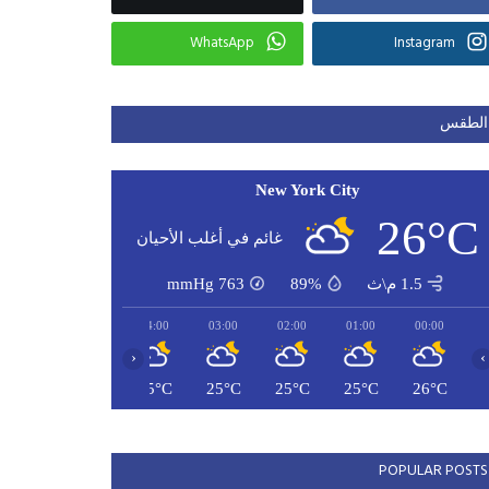
WhatsApp
Instagram
الطقس
New York City
26°C
غائم في أغلب الأحيان
1.5 م\ث
89%
763
mmHg
06:00
05:00
04:00
03:00
02:00
01:00
00:00
‹
›
24°C
24°C
25°C
25°C
25°C
25°C
26°C
POPULAR POSTS