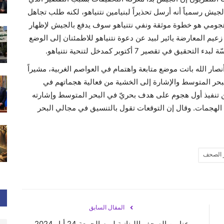
 الجيش رسمياً أنه أرسل تحذيراً لبنيامين نتنياهو، لكنه طلب تجاهل
 هجومي هو خطوة موثقة ونفي نتنياهو سوف يدفع بالجيش لإظهار
 زعيم المعارضة يائير لبيد عن دعوة نتنياهو للاطمئنان إلى الوضع
تقصير 7 أكتوبر كمدخل لتنحية نتنياهو.
صار الله باتت موضع متابعة واهتمام في العواصم الغربية، مشيراً
 البحر المتوسط والإشارة إلى الخشية من فعالية هجماتهم في
ن تنفيذ أول هجوم على هدف بحريّ في البحر المتوسط وإشارته
يق الهجمات. وقال إن التوقعات تقول بالتنسيق في مجالي البحر
 الصحف
المقال السابق
عناوين الصحف اللبنانية ليوم الجمعة 24 أيار 2024