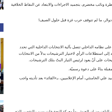
 ونائب مخضرم، بتجميد الاجراءات والابتعاد عن النقاط الخلافية
 على نظامه الداخلي تتصل بآلية الانتخابات الداخلية التي تحدد
د إلى استطلاعات الرأي لاختيار الترشيحات بدلاً من الانتخابات
حات على أنّ يعود لرئيس التيار البتّ بتلك الترشيحات.
قبلة بناءً على دعوة رسميّة.
ا
لي الخامنئي، أمام الإعلاميين، بـ»القائد» بعد تأديته واجب
ا
أغ
التلفزيون إن الجيش بدأ معركة التحقيقات بسبب التقصير الذي