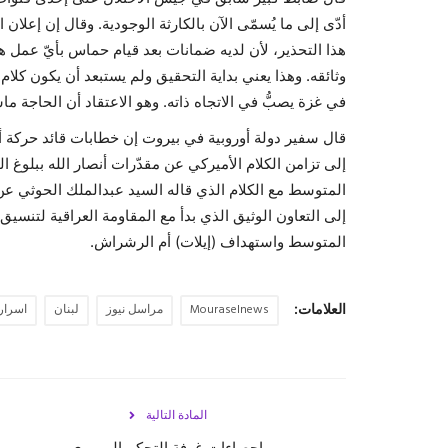
أدّى إلى ما يُسمّى الآن بالكارثة الوجودية. وقال إن إعلان
هذا التحذير، لأن لديه ضمانات بعد قيام حماس بأيّ عمل
وثائقه. وهذا يعني بداية التحقيق ولم يستبعد أن يكون كلام
في غزة يصبُّ في الاتجاه ذاته. وهو الاعتقاد أن الحاجة ماسّة لبدء التحقيق في 
قال سفير دولة أوروبية في بيروت إن خطابات قائد حركة أن
إلى تزامن الكلام الأميركي عن مقدّرات أنصار الله ببلوغ
المتوسط مع الكلام الذي قاله السيد عبدالملك الحوثي ع
إلى التعاون الوثيق الذي بدأ مع المقاومة العراقية لتنس
المتوسط واستهداف (إيلات) أم الرشراش.
العلامات:
Mouraselnews
مراسل نيوز
لبنان
اسرار
المادة التالية
احصاءات غرفة التحكم المروري