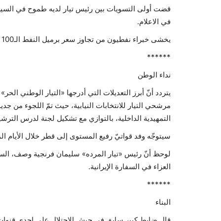
قضت أولى التسويات بين رئيس تيار لديه طموح في السيطرة
في الاعلام.
يخشى خبراء نفطيون من تجاوز سعر برميل النفط الـ100 دولار، ما لم تتوقف حرب غزة قبل حلول الصيف!
******
نداء الوطن
يتردد أنّ أبرز التعديلات التي أدرجها «التيار الوطني الحر»
مرشحي التيار للانتخابات النيابية، حيث تمّ اللجوء من جدي
التمهيدية الداخلية، بالتوازي مع تشكيل لجنة لدرس الترشي
سيتوجّه وفد قواتيّ رفيع المستوى إلى قطر خلال الأيام الم
لوحظ أنّ رئيس «تيار المرده» سليمان فرنجية وصف، السيد ع
العزاء في السفارة الإيرانية.
******
البناء
قال ضابط كبير سابق في جيش الاحتلال على إحدى قنوات 