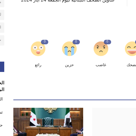
م
ل
ا
ح
0
0
0
ضحك
غاضب
حزين
رائع
الح
الى
ال
تس
حر