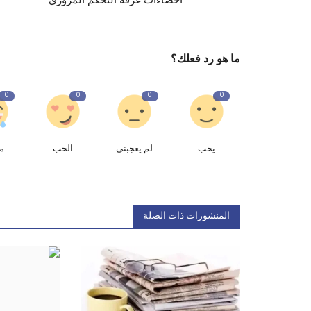
ما هو رد فعلك؟
0
0
0
0
يحب
لم يعجبنى
الحب
م
المنشورات ذات الصلة