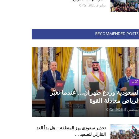
يوليو 3, 2025
0
RECOMMENDED POSTS
كتّابنا
لسعودية وردع طهران... عندما تغيّر
لرياض معادلة القوة
سطس 8, 2026
0
تحذير سعودي يهز المنطقة... هل بدأ العد
التنازلي لتصعيد ...