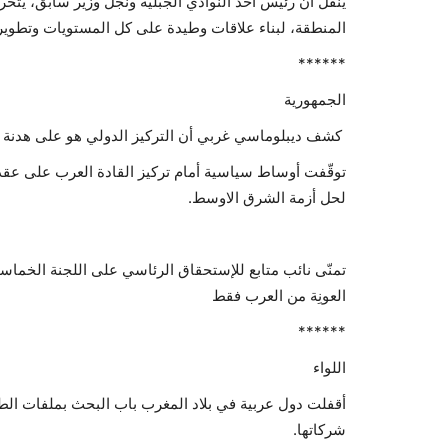
يُنقل أن رئيس أحد النوادي الجبلية ونجل وزير سابق، يتح
المنطقة، لبناء علاقات وطيدة على كل المستويات وتطوير
******
الجمهورية
كشف ديبلوماسي غربي أن التركيز الدولي هو على هدنة طويل
توقّفت أوساط سياسية أمام تركيز القادة العرب على عقد 
لحل أزمة الشرق الاوسط.
تمنّى نائب متابع للإستحقاق الرئاسي على اللجنة الخماسية إ
العونِة من العرب فقط
******
اللواء
أقفلت دول عربية في بلاد المغرب باب البحث بملفات الطا
شركاتها.