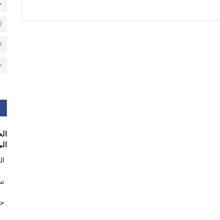
م
ل
ا
ح
الح
الى
ال
تس
حر