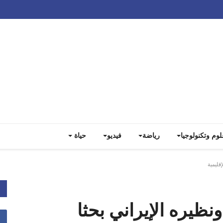
Track all markets on TradingView
لوم وتكنولوجيا
رياضة
فيديو
حياة
قليمية
نظيره الإيراني بحثا