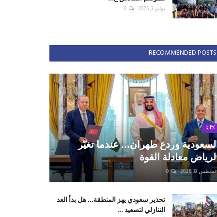
يوليو 3, 2025
0
RECOMMENDED POSTS
كتّابنا
لسعودية وردع طهران... عندما تغيّر
لرياض معادلة القوة
سطس 8, 2026
0
تحذير سعودي يهز المنطقة... هل بدأ العد
التنازلي لتصعيد ...