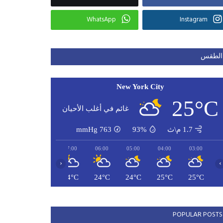
WhatsApp
Instagram
الطقس
New York City
25°C
غائم في أغلب الأحيان
1.7 م\ث
93%
763
mmHg
09:00
08:00
07:00
06:00
05:00
04:00
03:00
‹
›
27°C
25°C
24°C
24°C
24°C
25°C
25°C
POPULAR POSTS