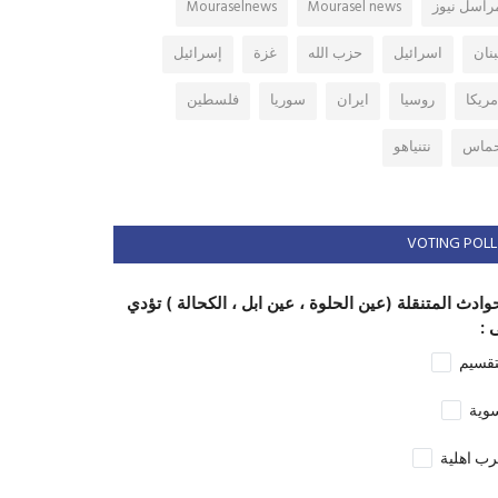
راسل نيوز
Mourasel news
Mouraselnews
بنان
اسرائيل
حزب الله
غزة
إسرائيل
مريكا
روسيا
ايران
سوريا
فلسطين
ماس
نتنياهو
VOTING POLL
وادث المتنقلة (عين الحلوة ، عين ابل ، الكحالة ) تؤدي
 :
تقسيم
وية
ب اهلية