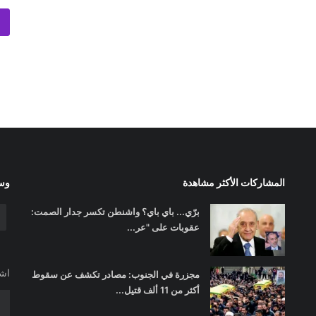
المشاركات الأكثر مشاهدة
وسا
برّي... باي باي؟ واشنطن تكسر جدار الصمت:
عقوبات على "عر...
اشت
مجزرة في الجنوب: مصادر تكشف عن سقوط
أكثر من 11 ألف قتيل...