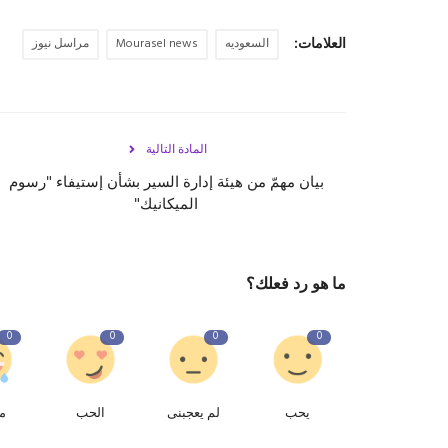
العلامات:
السعوديه
Mourasel news
مراسل نيوز
المادة التالية
بيان مهمّ من هيئة إدارة السير بشأن إستيفاء "رسوم
الميكانيك"
ما هو رد فعلك؟
0
0
0
0
يحب
لم يعجبنى
الحب
م