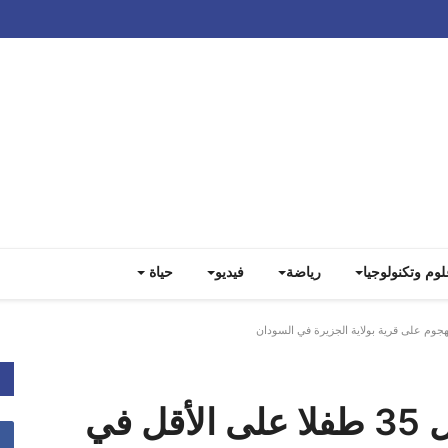
Track all markets on TradingView
لوم وتكنولوجيا
رياضة
فيديو
حياة
يونيسف: تقارير عن مقتل 35 طفلا على الأقل في