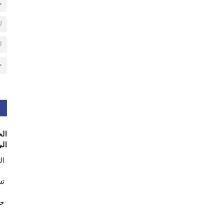
م
ل
ا
ح
الح
الى
ال
تس
حر