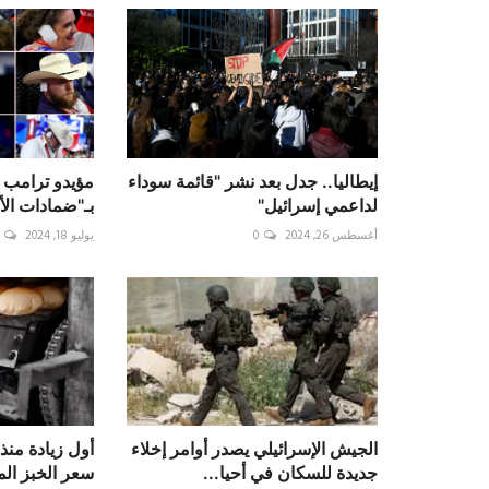
إيطاليا.. جدل بعد نشر "قائمة سوداء
مؤيدو ترامب 
لداعمي إسرائيل"
بـ"ضمادات الأ
أغسطس 26, 2024
0
يوليو 18, 2024
‏الجيش الإسرائيلي يصدر أوامر إخلاء
جديدة للسكان في أحيا...
سعر الخبز ال