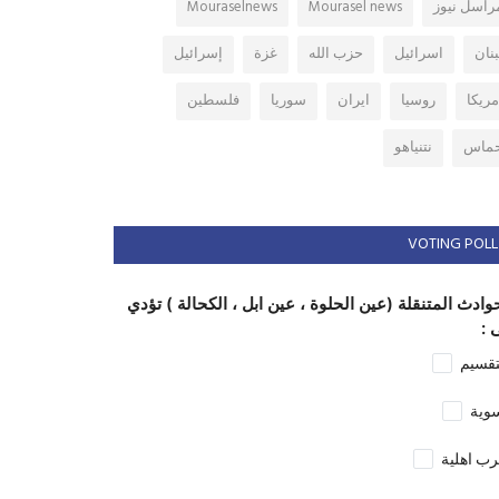
راسل نيوز
Mourasel news
Mouraselnews
بنان
اسرائيل
حزب الله
غزة
إسرائيل
مريكا
روسيا
ايران
سوريا
فلسطين
ماس
نتنياهو
VOTING POLL
وادث المتنقلة (عين الحلوة ، عين ابل ، الكحالة ) تؤدي
 :
تقسيم
وية
ب اهلية