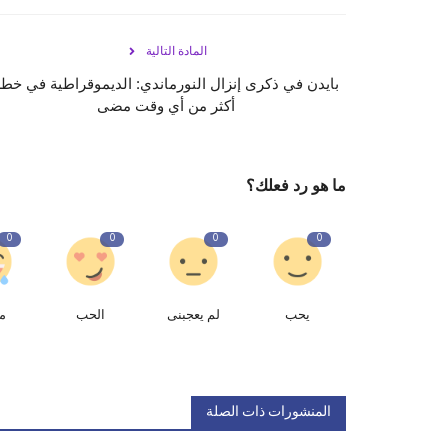
المادة التالية
بايدن في ذكرى إنزال النورماندي: الديموقراطية في خط
أكثر من أي وقت مضى
ما هو رد فعلك؟
0
0
0
0
يحب
لم يعجبنى
الحب
م
المنشورات ذات الصلة