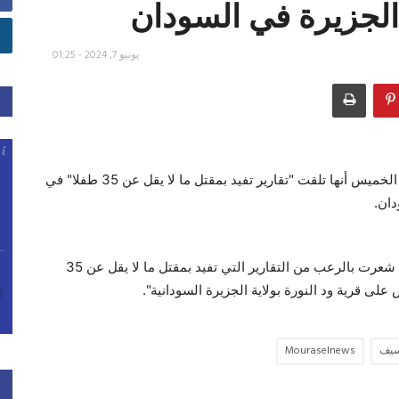
 الجزيرة في السودان
يونيو 7, 2024 - 01:25
أعلنت منظمة الأمم المتحدة للطفولة (يونيسف) في بيان الخميس أنها تلقت "تقارير تفيد بمقتل ما لا يقل عن 35 طفلا" في
دان.
ونقل البيان عن مديرة اليونيسف كاترين راسل قولها "لقد شعرت بالرعب من التقارير التي تفيد بمقتل ما لا يقل عن 35
سيف
Mouraselnews