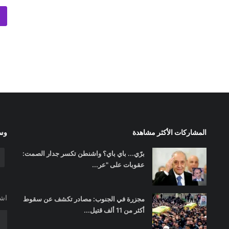
المشاركات الأكثر مشاهدة
وسا
برّي... باي باي؟ واشنطن تكسر جدار الصمت:
عقوبات على "عر...
اشت
مجزرة في الجنوب: مصادر تكشف عن سقوط
أكثر من 11 ألف قتيل...