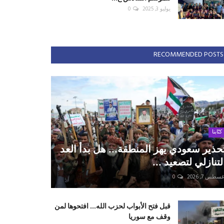
يوليو 3, 2025
0
RECOMMENDED POSTS
كتّابنا
حذير سعودي يهز المنطقة... هل بدأ العد
لتنازلي لتصعيد ...
سطس 7, 2026
0
قبل فتح الأبواب لحزب الله... افتحوها لمن
وقف مع سوريا