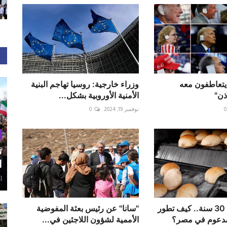
يتعاطفون معه
وزراء خارجية: روسيا تهاجم البنية
ذن"
الأمنية الأوروبية بشكل...
0
نوفمبر 19, 2024
0
ت
ا
أغ
أول زيادة منذ 30 سنة.. كيف تطور
‏"سانا" عن رئيس بعثة المفوضية
مدعوم في مصر؟
الأممية لشؤون اللاجئين في...