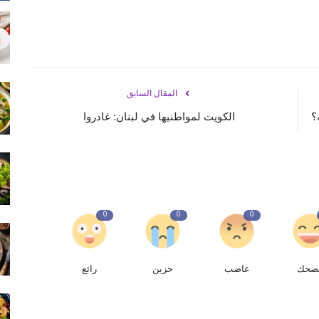
المقال السابق
؟
الكويت لمواطنيها في لبنان: غادروا
0
0
0
ضحك
غاضب
حزين
رائع