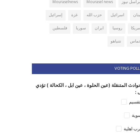
راسل نيوز
Mourasel news
Mouraselnews
بنان
اسرائيل
حزب الله
غزة
إسرائيل
مريكا
روسيا
ايران
سوريا
فلسطين
ماس
نتنياهو
VOTING POLL
وادث المتنقلة (عين الحلوة ، عين ابل ، الكحالة ) تؤدي
 :
تقسيم
وية
ب اهلية