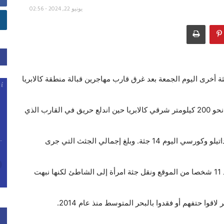
يونيو 22, 2024 - 02:56
بيان: “إن قوات خفر السواحل الإيطالية انتشلت 14 جثة أخرى اليوم الجمعة بعد غرق قارب مهاجرين قبالة منطقة كالابريا
وقالت وكالات إغاثة يوم الاثنين: “إن الحادث وقع على بعد نحو 200 كيلومتر شرقي كالابريا حين اندلع حريق في القارب الذي
وقال بيان خفر السواحل: “انتشلت سفينتا خفر السواحل داتيلو وكورسي اليوم 14 جثة. وبلغ إجمالي الجثث التي جرى
وبعد الحادث، قالت وكالات الإغاثة: “إن خفر السواحل أنقذ 11 شخصا من الموقع ونقل جثة امرأة إلى الشاطئ لكنها نبهت