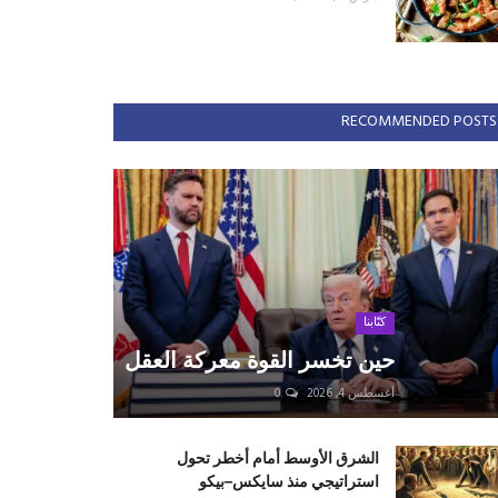
RECOMMENDED POSTS
كتّابنا
حين تخسر القوة معركة العقل
أغسطس 4, 2026
0
الشرق الأوسط أمام أخطر تحول
استراتيجي منذ سايكس–بيكو