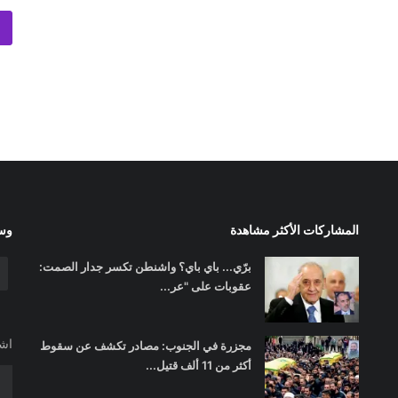
المشاركات الأكثر مشاهدة
وسا
برّي... باي باي؟ واشنطن تكسر جدار الصمت:
عقوبات على "عر...
اشت
مجزرة في الجنوب: مصادر تكشف عن سقوط
أكثر من 11 ألف قتيل...