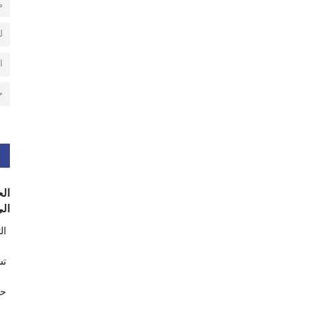
م
ل
ا
ح
الح
الى
ال
تس
حر