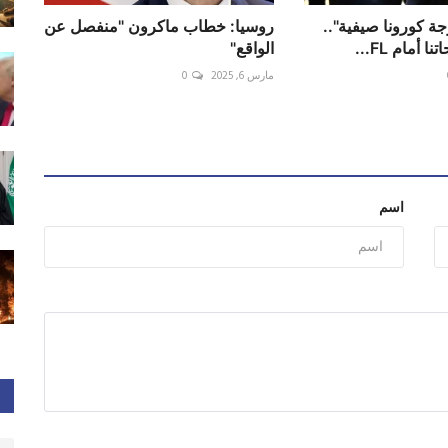
ة كورونا صيفية"..
روسيا: خطاب ماكرون "منفصل عن
 أمام FL...
الواقع"
مارس 6, 2025
0
اسم