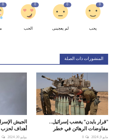
0
0
0
0
يحب
لم يعجبنى
الحب
م
المنشورات ذات الصلة
"قرار بايدن" يغضب إسرائيل..
مفاوضات الرهائن في خطر
أهداف لحزب ا
مايو 9, 2024
0
يوليو 30, 2024
0