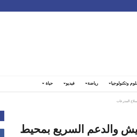
Track all markets on TradingView
لوم وتكنولوجيا
رياضة
فيديو
حياة
سلاح المدرعات
جيش والدعم السريع بمحيط