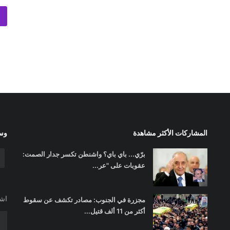
المشاركات الأكثر مشاهدة
وسا
برّي... باي باي؟ واشنطن تكسر جدار الصمت:
عقوبات على "عر...
اشت
مجزرة في الجنوب: مصادر تكشف عن سقوط
أكثر من 11 ألف قتيل...