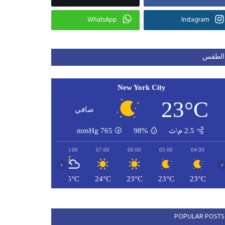
WhatsApp
Instagram
الطقس
New York City
23°C
صافي
2.5 م\ث
98%
765
mmHg
10:00
09:00
08:00
07:00
06:00
05:00
04:00
‹
›
28°C
27°C
25°C
24°C
23°C
23°C
23°C
POPULAR POSTS