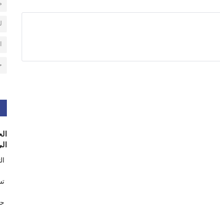
م
ل
ا
ح
الح
الى
ال
تس
حر