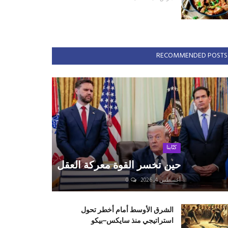
RECOMMENDED POSTS
كتّابنا
حين تخسر القوة معركة العقل
أغسطس 4, 2026
0
الشرق الأوسط أمام أخطر تحول
استراتيجي منذ سايكس–بيكو