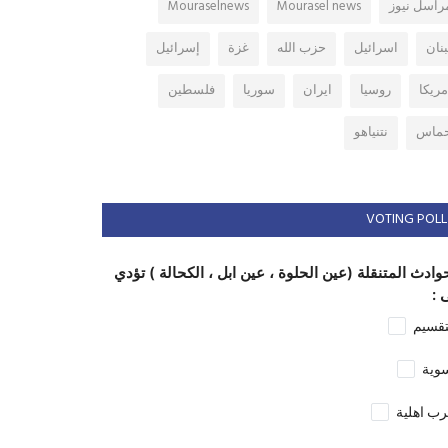
راسل نيوز
Mourasel news
Mouraselnews
بنان
اسرائيل
حزب الله
غزة
إسرائيل
مريكا
روسيا
ايران
سوريا
فلسطين
ماس
نتنياهو
VOTING POLL
وادث المتنقلة (عين الحلوة ، عين ابل ، الكحالة ) تؤدي
 :
تقسيم
وية
ب اهلية