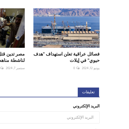
فصائل عراقية تعلن استهداف "هدف
مصر تدين قتل
حيوي" في إيلات
لناشطة مناهض
يونيو 12, 2024
0
سبتمبر 7, 2024
تعليقات
البريد الإلكتروني