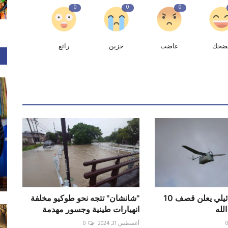
0
0
0
ضحك
غاضب
حزين
رائع
الجيش الإسرائيلي يعلن قصف 10
"شانشان" تتجه نحو طوكيو مخلفة
لله
انهيارات طينية وجسور مهدمة
أغسطس 31, 2024
0