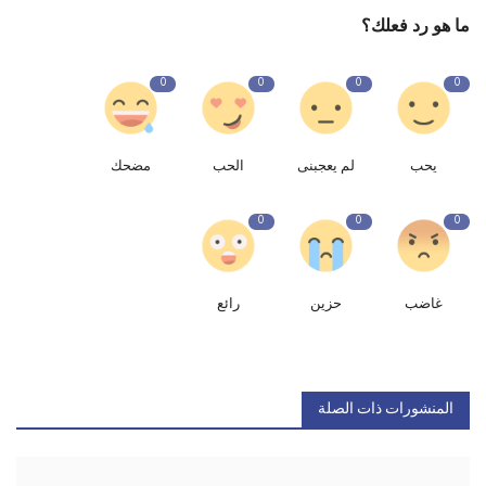
ما هو رد فعلك؟
0
0
0
0
يحب
لم يعجبنى
الحب
مضحك
0
0
0
غاضب
حزين
رائع
المنشورات ذات الصلة