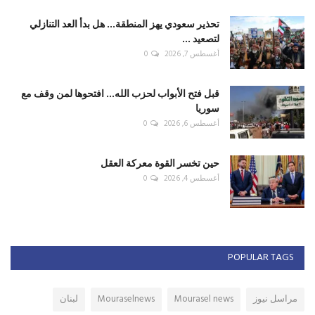
تحذير سعودي يهز المنطقة... هل بدأ العد التنازلي
لتصعيد ...
أغسطس 7, 2026
0
قبل فتح الأبواب لحزب الله... افتحوها لمن وقف مع
سوريا
أغسطس 6, 2026
0
حين تخسر القوة معركة العقل
أغسطس 4, 2026
0
POPULAR TAGS
مراسل نيوز
Mourasel news
Mouraselnews
لبنان