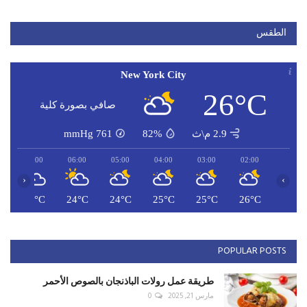
الطقس
New York City
26°C
صافي بصورة كلية
2.9 م\ث
82%
761
mmHg
07:00
06:00
05:00
04:00
03:00
02:00
‹
›
C
25°C
24°C
24°C
25°C
25°C
26°C
POPULAR POSTS
طريقة عمل رولات الباذنجان بالصوص الأحمر
مارس 21, 2025
0