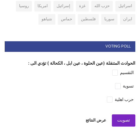
اسرائيل
حزب الله
غزة
إسرائيل
امريكا
روسيا
ايران
سوريا
فلسطين
حماس
نتنياهو
VOTING POLL
الحوادث المتنقلة (عين الحلوة ، عين ابل ، الكحالة ) تؤدي الى :
التقسيم
تسوية
حرب اهلية
تصويت
عرض النتائج