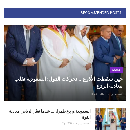
RECOMMENDED POSTS
صحافة
حين سقطت الأذرع... تحركت الدول: السعودية تقلب
معادلة الردع
أغسطس 8, 2026
0
السعودية وردع طهران... عندما تغيّر الرياض معادلة
القوة
أغسطس 8, 2026
0