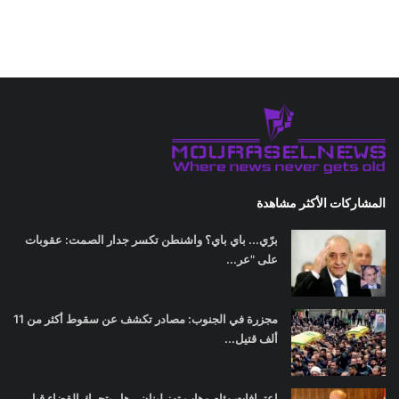
المشاركات الأكثر مشاهدة
برّي... باي باي؟ واشنطن تكسر جدار الصمت: عقوبات
على "عر...
مجزرة في الجنوب: مصادر تكشف عن سقوط أكثر من 11
ألف قتيل...
اعترافات وئام وهاب تهز لبنان.. هل يتحرك القضاء قبل