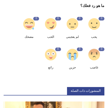
ما هو رد فعلك؟
0
0
0
0
يحب
لم يعجبنى
الحب
مضحك
0
0
0
غاضب
حزين
رائع
المنشورات ذات الصلة