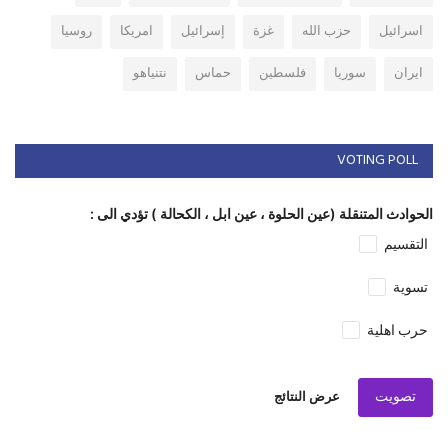
اسرائيل
حزب الله
غزة
إسرائيل
امريكا
روسيا
ايران
سوريا
فلسطين
حماس
نتنياهو
VOTING POLL
الحوادث المتنقلة (عين الحلوة ، عين ابل ، الكحالة ) تؤدي الى :
التقسيم
تسوية
حرب اهلية
تصويت
عرض النتائج