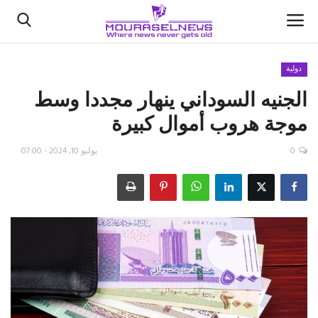
دولية
الجنيه السوداني ينهار مجددا وسط
الأخبار
موجة هروب أموال كبيرة
كتّابنا
0
يوليو 10, 2024 - 07:00
السعودية
اقتصاد
علوم وتكنولوجيا
رياضة
فيديو