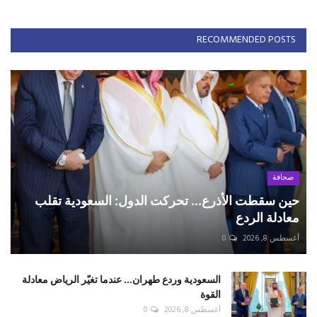
RECOMMENDED POSTS
صحافة
حين سقطت الأذرع... تحركت الدول: السعودية تقلب
معادلة الردع
أغسطس 8, 2026
0
السعودية وردع طهران... عندما تغيّر الرياض معادلة
القوة
أغسطس 8, 2026
0