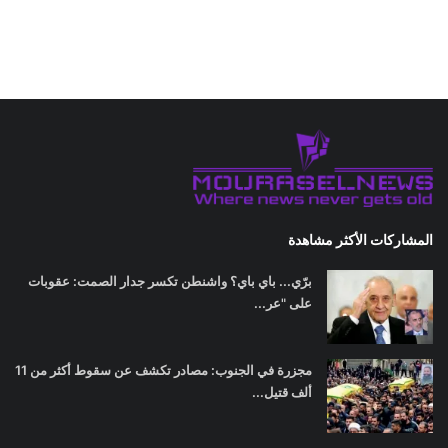
المشاركات الأكثر مشاهدة
برّي... باي باي؟ واشنطن تكسر جدار الصمت: عقوبات
على "عر...
مجزرة في الجنوب: مصادر تكشف عن سقوط أكثر من 11
ألف قتيل...