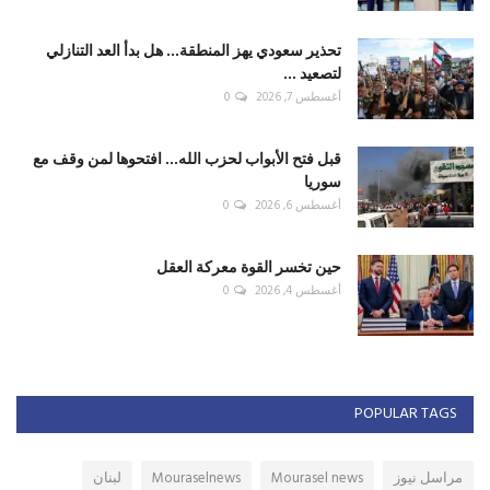
تحذير سعودي يهز المنطقة... هل بدأ العد التنازلي
لتصعيد ...
أغسطس 7, 2026
0
قبل فتح الأبواب لحزب الله... افتحوها لمن وقف مع
سوريا
أغسطس 6, 2026
0
حين تخسر القوة معركة العقل
أغسطس 4, 2026
0
POPULAR TAGS
مراسل نيوز
Mourasel news
Mouraselnews
لبنان