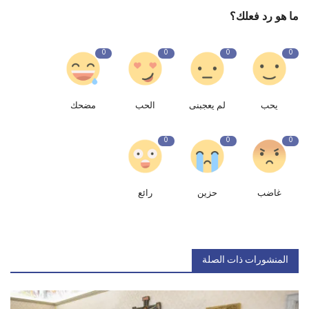
ما هو رد فعلك؟
0
0
0
0
يحب
لم يعجبنى
الحب
مضحك
0
0
0
غاضب
حزين
رائع
المنشورات ذات الصلة