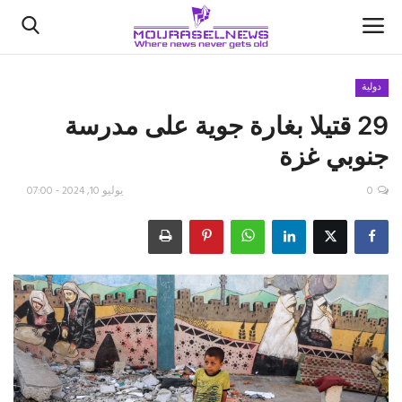
دولية
29 قتيلا بغارة جوية على مدرسة
الأخبار
جنوبي غزة
كتّابنا
0
يوليو 10, 2024 - 07:00
السعودية
اقتصاد
علوم وتكنولوجيا
رياضة
فيديو