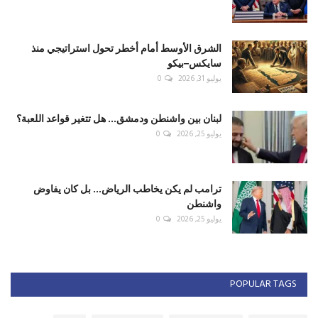
الشرق الأوسط أمام أخطر تحول استراتيجي منذ
سايكس–بيكو
يوليو 31, 2026
0
لبنان بين واشنطن ودمشق... هل تتغير قواعد اللعبة؟
يوليو 25, 2026
0
ترامب لم يكن يخاطب الرياض... بل كان يفاوض
واشنطن
يوليو 25, 2026
0
POPULAR TAGS