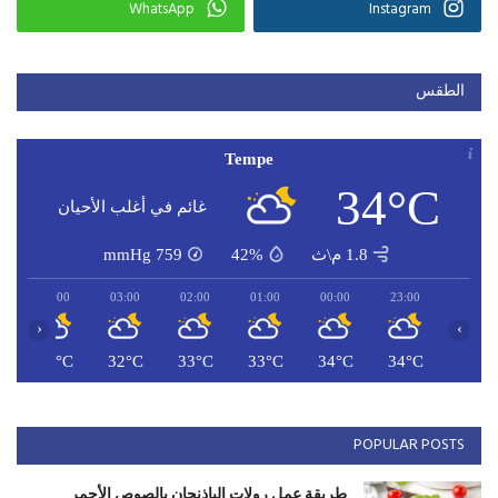
WhatsApp
Instagram
الطقس
Tempe
34°C
غائم في أغلب الأحيان
1.8 م\ث
42%
759
mmHg
04:00
03:00
02:00
01:00
00:00
23:00
‹
›
C
32°C
32°C
33°C
33°C
34°C
34°C
POPULAR POSTS
طريقة عمل رولات الباذنجان بالصوص الأحمر