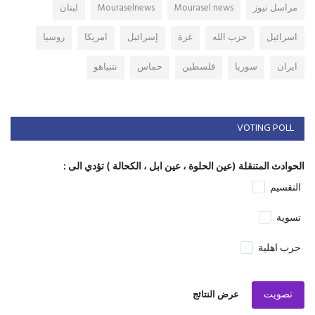
مراسل نيوز
Mourasel news
Mouraselnews
لبنان
اسرائيل
حزب الله
غزة
إسرائيل
امريكا
روسيا
ايران
سوريا
فلسطين
حماس
نتنياهو
VOTING POLL
الحوادث المتنقلة (عين الحلوة ، عين ابل ، الكحالة ) تؤدي الى :
التقسيم
تسوية
حرب اهلية
تصويت
عرض النتائج