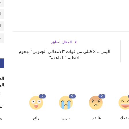
م
ل
ا
ح
المقال السابق
اليمن... 3 قتلى من قوات "الانتقالي الجنوبي" بهجوم
لتنظيم "القاعدة"
الح
الى
ال
0
0
0
تس
ضحك
غاضب
حزين
رائع
حر