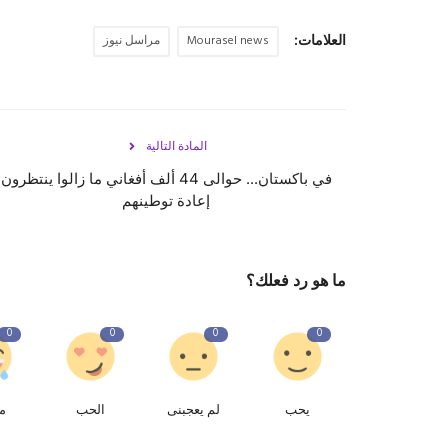
العلامات:
Mourasel news
مراسل نيوز
المادة التالية
في باكستان... حوالى 44 ألف أفغاني ما زالوا ينتظرون
إعادة توطينهم
ما هو رد فعلك؟
0
0
0
0
يحب
لم يعجبنى
الحب
م