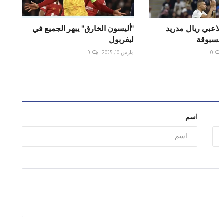
اعبي ريال مدريد
"أليسون الخارق" يبهر الجميع في
مسبوقة
ليفربول
0
مارس 10, 2025
0
اسم