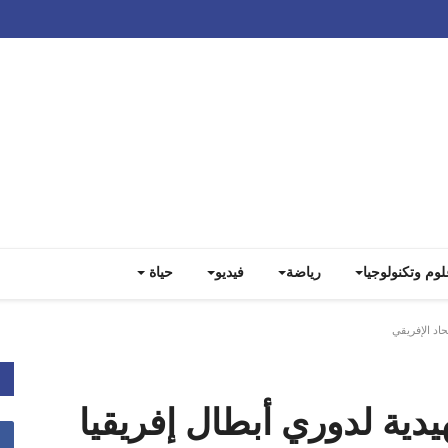
Track all markets on TradingView
لوم وتكنولوجيا
رياضة
فيديو
حياة
اد الإفريقي
دية لدوري أبطال إفريقيا