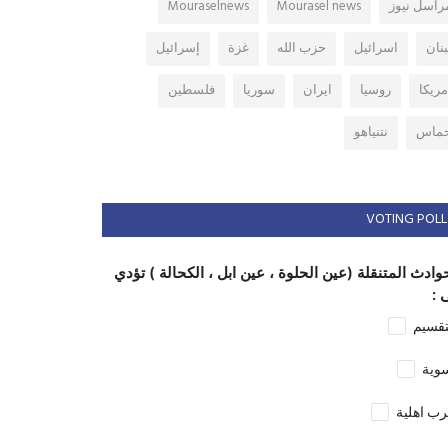
راسل نيوز
Mourasel news
Mouraselnews
بنان
اسرائيل
حزب الله
غزة
إسرائيل
مريكا
روسيا
ايران
سوريا
فلسطين
ماس
نتنياهو
VOTING POLL
وادث المتنقلة (عين الحلوة ، عين ابل ، الكحالة ) تؤدي
 :
تقسيم
وية
ب اهلية