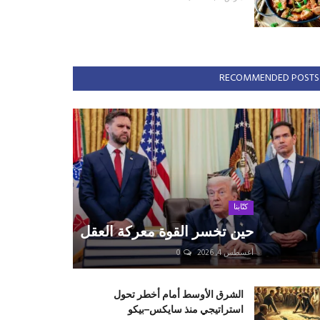
RECOMMENDED POSTS
كتّابنا
حين تخسر القوة معركة العقل
أغسطس 4, 2026
0
الشرق الأوسط أمام أخطر تحول
استراتيجي منذ سايكس–بيكو