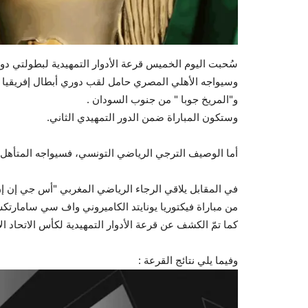
سُحبت اليوم الخميس قرعة الأدوار التمهيدية لبطولتي دوري أبط
وسيواجه الأهلي المصري حامل لقب دوري أبطال إفريقيا ف
و"المريخ جوبا " من جنوب السودان .
وستكون المباراة ضمن الدور التمهيدي الثاني.
أما الوصيف الترجي الرياضي التونسي، فسيواجه المتأهل م
في المقابل يلاقي الرجاء الرياضي المغربي "أس جي إن إن
من مباراة فيكتوريا
يونايتد
الكاميروني واف سي سامارتكس
كما تمّ الكشف عن قرعة الأدوار التمهيدية لكأس الاتحاد الإفريقي
وفيما يلي نتائج القرعة :