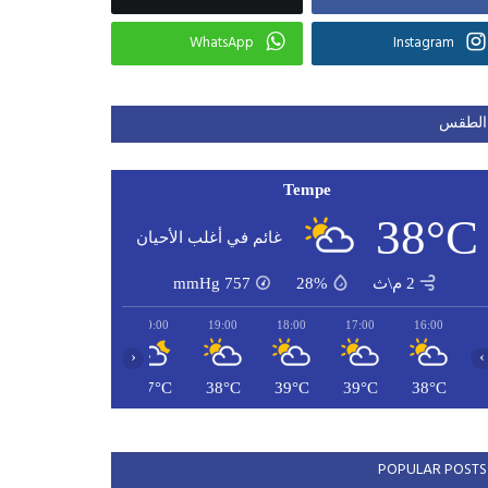
WhatsApp
Instagram
الطقس
Tempe
38°C
غائم في أغلب الأحيان
2 م\ث
28%
757
mmHg
22:00
21:00
20:00
19:00
18:00
17:00
16:00
‹
›
36°C
36°C
37°C
38°C
39°C
39°C
38°C
POPULAR POSTS