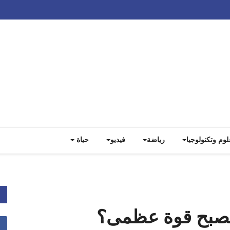
Track all markets on TradingView
لوم وتكنولوجيا
رياضة
فيديو
حياة
ن تصبح قوة عظمى؟