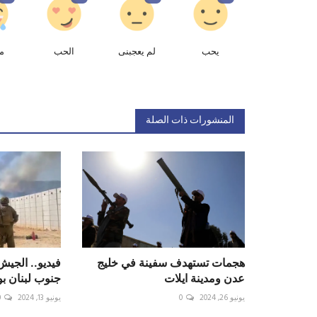
يحب
لم يعجبنى
الحب
م
المنشورات ذات الصلة
هجمات تستهدف سفينة في خليج
فيديو.. الجيش
عدن ومدينة ايلات
جنوب لبنان ب
يونيو 26, 2024
0
يونيو 13, 2024
0