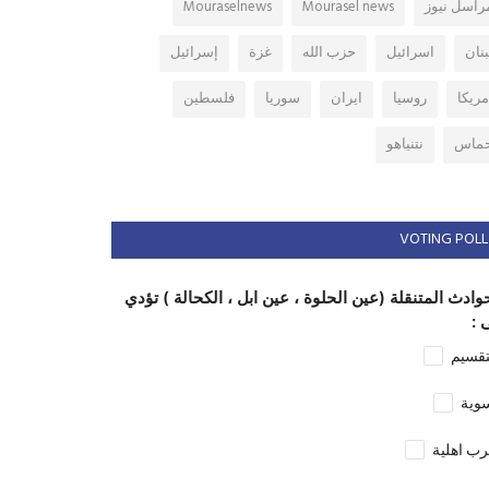
راسل نيوز
Mourasel news
Mouraselnews
بنان
اسرائيل
حزب الله
غزة
إسرائيل
مريكا
روسيا
ايران
سوريا
فلسطين
ماس
نتنياهو
VOTING POLL
وادث المتنقلة (عين الحلوة ، عين ابل ، الكحالة ) تؤدي
 :
تقسيم
وية
ب اهلية