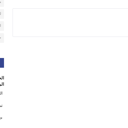
م
ل
ا
ح
الح
الى
ال
تس
حر