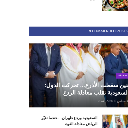
RECOMMENDED POSTS
صحافة
ين سقطت الأذرع... تحركت الدول:
لسعودية تقلب معادلة الردع
سطس 8, 2026
0
السعودية وردع طهران... عندما تغيّر
الرياض معادلة القوة