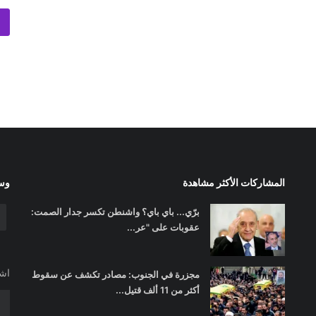
المشاركات الأكثر مشاهدة
وسا
برّي... باي باي؟ واشنطن تكسر جدار الصمت:
عقوبات على "عر...
اشت
مجزرة في الجنوب: مصادر تكشف عن سقوط
أكثر من 11 ألف قتيل...