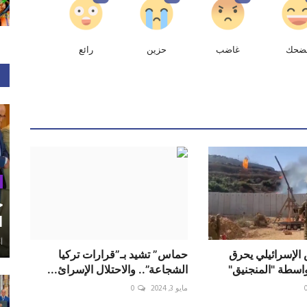
ضحك
غاضب
حزين
رائع
ح
ا
أغ
 الإسرائيلي يحرق
حماس” تشيد بـ”قرارات تركيا
واسطة "المنجنيق"
الشجاعة”.. والاحتلال الإسرائ...
مايو 3, 2024
0