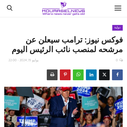
دولية
فوكس نيوز: ترامب سيعلن عن
الأخبار
مرشحه لمنصب نائب الرئيس اليوم
كتّابنا
0
يوليو 15, 2024 - 22:00
السعودية
اقتصاد
علوم وتكنولوجيا
رياضة
فيديو