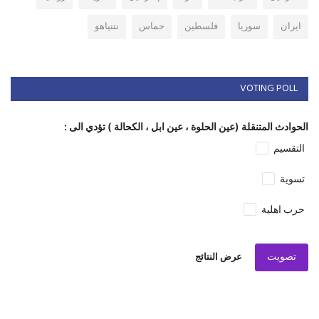
ايران
سوريا
فلسطين
حماس
نتنياهو
VOTING POLL
الحوادث المتنقلة (عين الحلوة ، عين ابل ، الكحالة ) تؤدي الى :
التقسيم
تسوية
حرب اهلية
تصويت
عرض النتائج