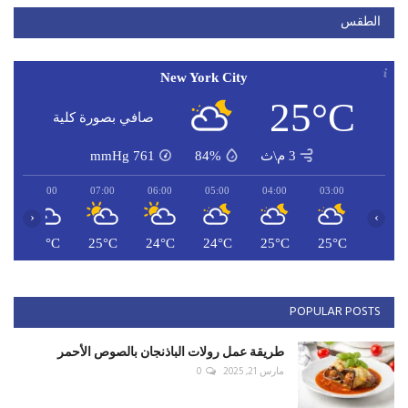
الطقس
New York City
25°C
صافي بصورة كلية
3 م\ث
84%
761
mmHg
08:00
07:00
06:00
05:00
04:00
03:00
‹
›
C
26°C
25°C
24°C
24°C
25°C
25°C
POPULAR POSTS
طريقة عمل رولات الباذنجان بالصوص الأحمر
مارس 21, 2025
0