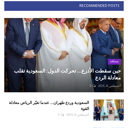
RECOMMENDED POSTS
صحافة
حين سقطت الأذرع... تحركت الدول: السعودية تقلب
معادلة الردع
أغسطس 8, 2026
0
السعودية وردع طهران... عندما تغيّر الرياض معادلة
القوة
أغسطس 8, 2026
0