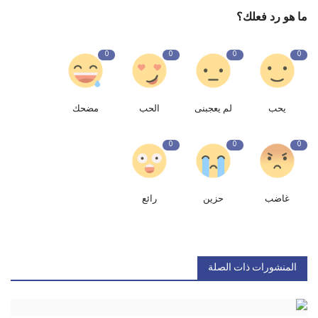
ما هو رد فعلك؟
0
0
0
0
يحب
لم يعجبنى
الحب
مضحك
0
0
0
غاضب
حزين
رائع
المنشورات ذات الصلة