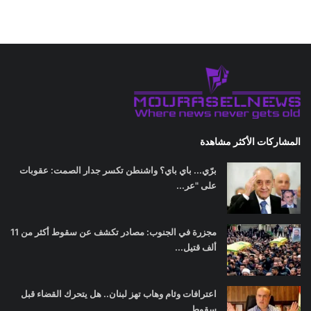
المشاركات الأكثر مشاهدة
برّي... باي باي؟ واشنطن تكسر جدار الصمت: عقوبات
على "عر...
مجزرة في الجنوب: مصادر تكشف عن سقوط أكثر من 11
ألف قتيل...
اعترافات وئام وهاب تهز لبنان.. هل يتحرك القضاء قبل
سقوط...