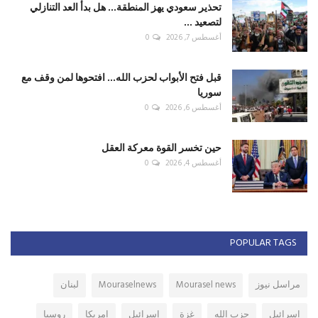
تحذير سعودي يهز المنطقة... هل بدأ العد التنازلي
لتصعيد ...
أغسطس 7, 2026
0
قبل فتح الأبواب لحزب الله... افتحوها لمن وقف مع
سوريا
أغسطس 6, 2026
0
حين تخسر القوة معركة العقل
أغسطس 4, 2026
0
POPULAR TAGS
مراسل نيوز
Mourasel news
Mouraselnews
لبنان
اسرائيل
حزب الله
غزة
إسرائيل
امريكا
روسيا