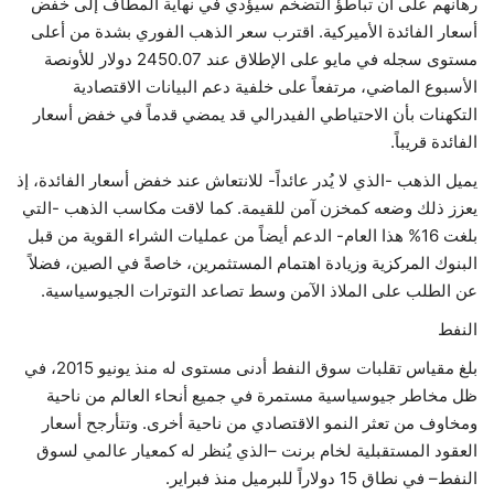
رهانهم على أن تباطؤ التضخم سيؤدي في نهاية المطاف إلى خفض
أسعار الفائدة الأميركية. اقترب سعر الذهب الفوري بشدة من أعلى
مستوى سجله في مايو على الإطلاق عند 2450.07 دولار للأونصة
الأسبوع الماضي، مرتفعاً على خلفية دعم البيانات الاقتصادية
التكهنات بأن الاحتياطي الفيدرالي قد يمضي قدماً في خفض أسعار
الفائدة قريباً.
يميل الذهب -الذي لا يُدر عائداً- للانتعاش عند خفض أسعار الفائدة، إذ
يعزز ذلك وضعه كمخزن آمن للقيمة. كما لاقت مكاسب الذهب -التي
بلغت 16% هذا العام- الدعم أيضاً من عمليات الشراء القوية من قبل
البنوك المركزية وزيادة اهتمام المستثمرين، خاصةً في الصين، فضلاً
عن الطلب على الملاذ الآمن وسط تصاعد التوترات الجيوسياسية.
النفط
بلغ مقياس تقلبات سوق النفط أدنى مستوى له منذ يونيو 2015، في
ظل مخاطر جيوسياسية مستمرة في جميع أنحاء العالم من ناحية
ومخاوف من تعثر النمو الاقتصادي من ناحية أخرى. وتتأرجح أسعار
العقود المستقبلية لخام برنت –الذي يُنظر له كمعيار عالمي لسوق
النفط– في نطاق 15 دولاراً للبرميل منذ فبراير.