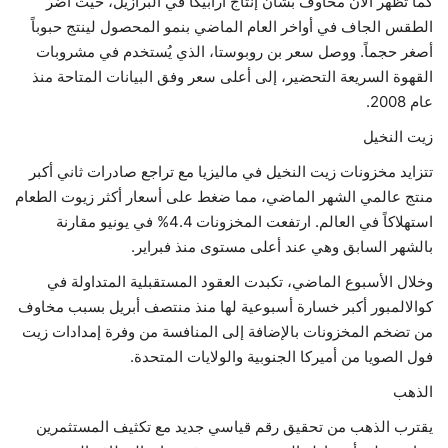
كما تظهر الآن مخاوف بشأن إنتاج أرابيكا في البرازيل، حيث أضر
الطقس الجاف في أواخر العام الماضي بنمو المحصول لينتج حبوباً
أصغر حجماً. ووصل سعر بن روبوستا، الذي يُستخدم في مشروبات
القهوة السريعة التحضير، إلى أعلى سعر وفق البيانات المتاحة منذ
عام 2008.
زيت النخيل
تتزايد مخزونات زيت النخيل في ماليزيا مع تراجع صادرات ثاني أكبر
منتج عالمي الشهر الماضي، مما ضغط على أسعار أكثر زيوت الطعام
استهلاكاً في العالم. ارتفعت المخزونات 4.4% في يونيو مقارنة
بالشهر السابق وهي عند أعلى مستوى منذ فبراير.
وخلال الأسبوع الماضي، تكبدت العقود المستقبلية المتداولة في
كوالالمبور أكبر خسارة أسبوعية لها منذ منتصف أبريل بسبب مخاوف
من تضخم المخزونات بالإضافة إلى المنافسة من وفرة إمدادات زيت
فول الصويا من أميركا الجنوبية والولايات المتحدة.
الذهب
يقترب الذهب من تحقيق رقم قياسي جديد مع تكثيف المستثمرين