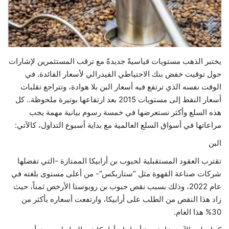
حياة
يختبر الذهب مستويات قياسيةً جديدةً مع ترقب المستثمرين لإشارات
حول توقيت خفض بنك الاحتياطي الفيدرالي لأسعار الفائدة. في
الوقت نفسه الذي ترتفع فيه أسعار البن بلا هوادة، وتتراجع تقلبات
أسعار النفط إلى مستويات 2015 بعد ارتفاعها بوتيرة ملحوظة.. كل
هذه السلع وأكثر نستعرضها في خمسة رسوم بيانية مهمة يجب
مراعاتها في أسواق السلع العالمية مع بداية أسبوع التداول، كالآتي:
البن
تقترب العقود المستقبلية لحبوب بن أرابيكا الممتازة -التي تفضلها
شركات صناعة القهوة مثل “ستاربكس”- من أعلى مستوى بلغته في
عام 2022، وذلك بسبب نقص حبوب بن روبوستا الأرخص ثمناً، حيث
زاد هذا النقص من الطلب على أرابيكا، وارتفعت أسعاره بأكثر من
30% هذا العام.