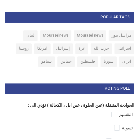
POPULAR TAGS
مراسل نيوز
Mourasel news
Mouraselnews
لبنان
اسرائيل
حزب الله
غزة
إسرائيل
امريكا
روسيا
ايران
سوريا
فلسطين
حماس
نتنياهو
VOTING POLL
الحوادث المتنقلة (عين الحلوة ، عين ابل ، الكحالة ) تؤدي الى :
التقسيم
تسوية