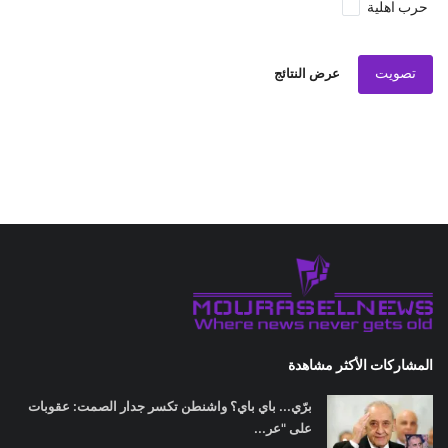
حرب اهلية
تصويت
عرض النتائج
المشاركات الأكثر مشاهدة
برّي... باي باي؟ واشنطن تكسر جدار الصمت: عقوبات
على "عر...