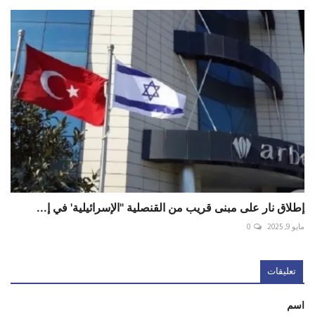
إطلاق نار على مبنى قريب من القنصلية "الإسرائيلية' في ‎إ...
مايو 9, 2025
0
تعليقات
اسم