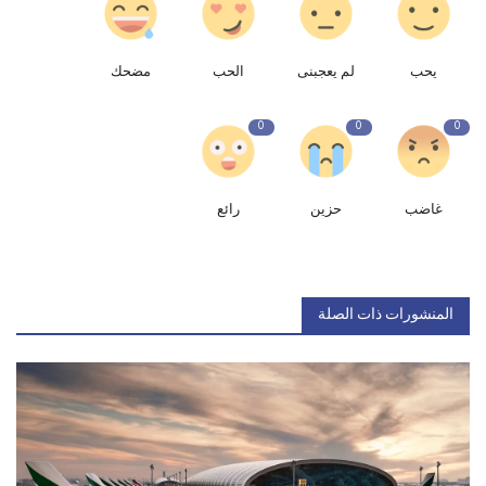
يحب
لم يعجبنى
الحب
مضحك
0
0
0
غاضب
حزين
رائع
المنشورات ذات الصلة