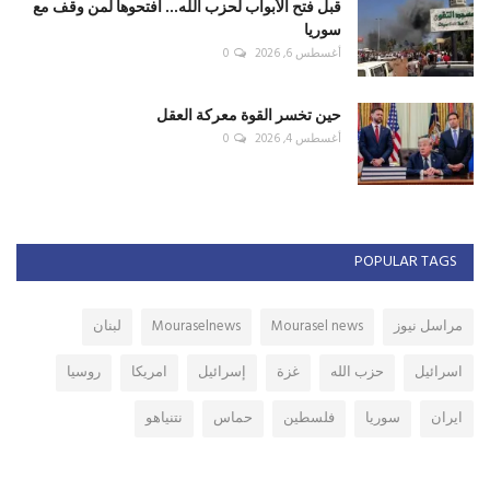
قبل فتح الأبواب لحزب الله... افتحوها لمن وقف مع
سوريا
أغسطس 6, 2026
0
حين تخسر القوة معركة العقل
أغسطس 4, 2026
0
POPULAR TAGS
مراسل نيوز
Mourasel news
Mouraselnews
لبنان
اسرائيل
حزب الله
غزة
إسرائيل
امريكا
روسيا
ايران
سوريا
فلسطين
حماس
نتنياهو