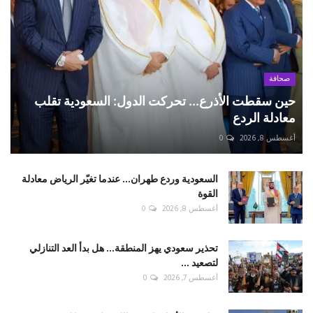
صحافة
حين سقطت الأذرع... تحركت الدول: السعودية تقلب
معادلة الردع
أغسطس 8, 2026
0
السعودية وردع طهران... عندما تغيّر الرياض معادلة
القوة
أغسطس 8, 2026
0
تحذير سعودي يهز المنطقة... هل بدأ العد التنازلي
لتصعيد ...
أغسطس 7, 2026
0