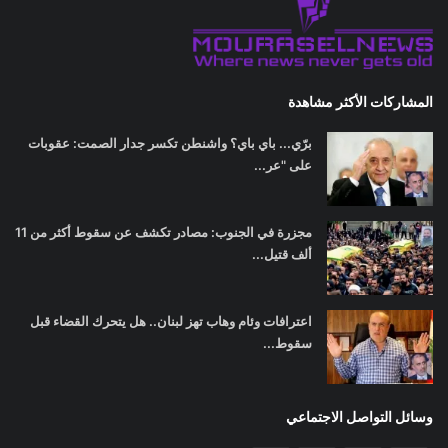
المشاركات الأكثر مشاهدة
برّي... باي باي؟ واشنطن تكسر جدار الصمت: عقوبات
على "عر...
مجزرة في الجنوب: مصادر تكشف عن سقوط أكثر من 11
ألف قتيل...
اعترافات وئام وهاب تهز لبنان.. هل يتحرك القضاء قبل
سقوط...
وسائل التواصل الاجتماعي