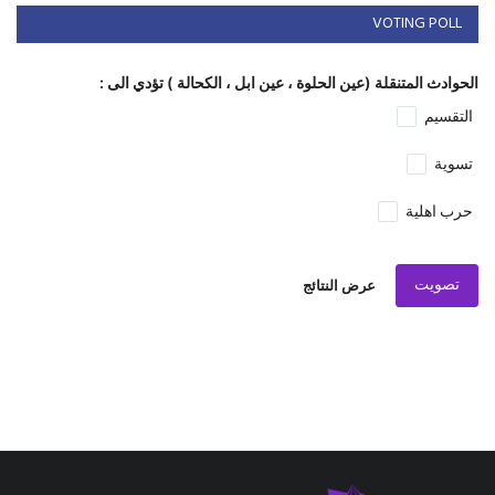
VOTING POLL
الحوادث المتنقلة (عين الحلوة ، عين ابل ، الكحالة ) تؤدي الى :
التقسيم
تسوية
حرب اهلية
تصويت
عرض النتائج